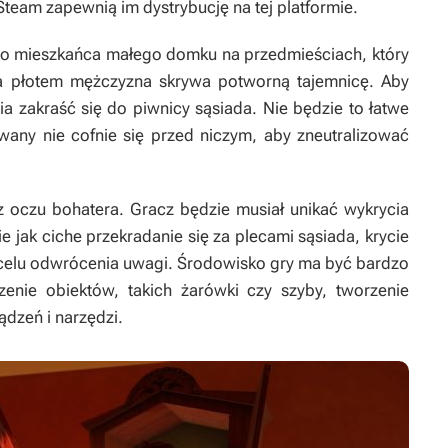
Steam zapewnią im dystrybucję na tej platformie.
go mieszkańca małego domku na przedmieściach, który
a płotem mężczyzna skrywa potworną tajemnicę. Aby
a zakraść się do piwnicy sąsiada. Nie będzie to łatwe
wany nie cofnie się przed niczym, aby zneutralizować
oczu bohatera. Gracz będzie musiał unikać wykrycia
e jak ciche przekradanie się za plecami sąsiada, krycie
 celu odwrócenia uwagi. Środowisko gry ma być bardzo
zenie obiektów, takich żarówki czy szyby, tworzenie
dzeń i narzędzi.