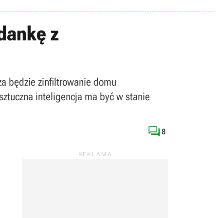
dankę z
za będzie zinfiltrowanie domu
sztuczna inteligencja ma być w stanie

8