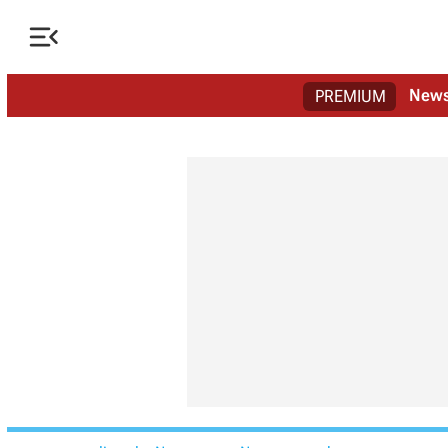

New
PREMIUM