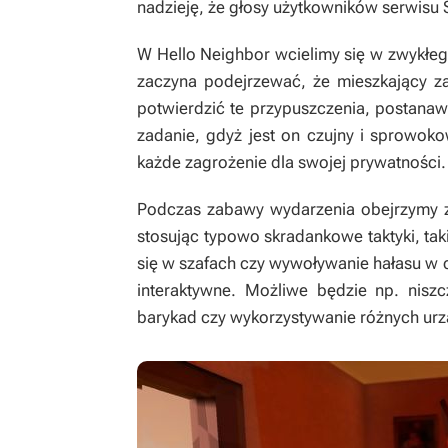
nadzieję, że głosy użytkowników serwisu 
W
Hello Neighbor
wcielimy się w zwykłe
zaczyna podejrzewać, że mieszkający z
potwierdzić te przypuszczenia, postanawi
zadanie, gdyż jest on czujny i sprowoko
każde zagrożenie dla swojej prywatności.
Podczas zabawy wydarzenia obejrzymy z 
stosując typowo skradankowe taktyki, taki
się w szafach czy wywoływanie hałasu w
interaktywne. Możliwe będzie np. niszc
barykad czy wykorzystywanie różnych urzą