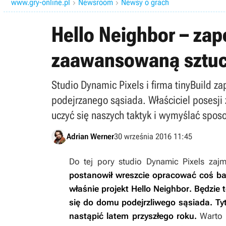
www.gry-online.pl
Newsroom
Newsy o grach


Hello Neighbor – za
zaawansowaną sztucz
Studio Dynamic Pixels i firma tinyBuild 
podejrzanego sąsiada. Właściciel posesji 
uczyć się naszych taktyk i wymyślać sposo
Adrian Werner
30 września 2016 11:45
Do tej pory studio Dynamic Pixels zaj
postanowił wreszcie opracować coś ba
właśnie projekt
Hello Neighbor
. Będzie
się do domu podejrzliwego sąsiada. Tyt
nastąpić latem przyszłego roku.
Warto 