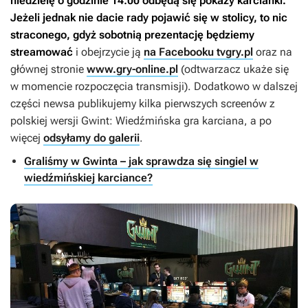
niedzielę o godzinie 14:00 odbędą się pokazy karcianki.
Jeżeli jednak nie dacie rady pojawić się w stolicy, to nic
straconego, gdyż sobotnią prezentację będziemy
streamować
i obejrzycie ją
na Facebooku tvgry.pl
oraz na
głównej stronie
www.gry-online.pl
(odtwarzacz ukaże się
w momencie rozpoczęcia transmisji). Dodatkowo w dalszej
części newsa publikujemy kilka pierwszych screenów z
polskiej wersji
Gwint: Wiedźmińska gra karciana
, a po
więcej
odsyłamy do galerii
.
Graliśmy w Gwinta – jak sprawdza się singiel w
wiedźmińskiej karciance?