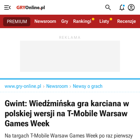




Newsroom
Gry
Rankingi
Listy
Recenzje
PREMIUM
www.gry-online.pl
Newsroom
Newsy o grach


Gwint: Wiedźmińska gra karciana w
polskiej wersji na T-Mobile Warsaw
Games Week
Na targach T-Mobile Warsaw Games Week po raz pierwszy