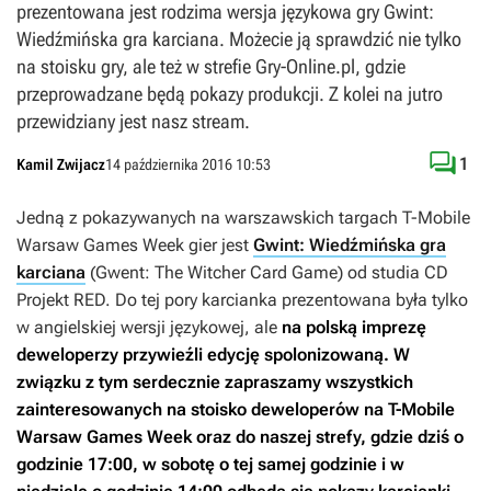
prezentowana jest rodzima wersja językowa gry Gwint:
Wiedźmińska gra karciana. Możecie ją sprawdzić nie tylko
na stoisku gry, ale też w strefie Gry-Online.pl, gdzie
przeprowadzane będą pokazy produkcji. Z kolei na jutro
przewidziany jest nasz stream.

1
Kamil Zwijacz
14 października 2016 10:53
Jedną z pokazywanych na warszawskich targach T-Mobile
Warsaw Games Week gier jest
Gwint: Wiedźmińska gra
karciana
(
Gwent: The Witcher Card Game
) od studia CD
Projekt RED. Do tej pory karcianka prezentowana była tylko
w angielskiej wersji językowej, ale
na polską imprezę
deweloperzy przywieźli edycję spolonizowaną. W
związku z tym serdecznie zapraszamy wszystkich
zainteresowanych na stoisko deweloperów na T-Mobile
Warsaw Games Week oraz do naszej strefy, gdzie dziś o
godzinie 17:00, w sobotę o tej samej godzinie i w