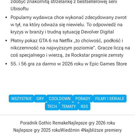
zdobyć znakomitą strzelankę z bestsellerowej serii
Ubisoftu
Popularny wydawca chce wykonać zdecydowany zwrot
w tył, na który odważa się niewielu. To odpowiedź na
kryzys w branży i trudną sytuację Devolver Digital
Płatny pokaz GTA 6 na Netflix „to chciwość, podłość i
nikczemność na najwyższym poziomie”. Gracze liczą na
coś specjalnego i wierzą, że Rockstar pragnie zemsty
55. i 56 gra za darmo w 2026 roku w Epic Games Store
WSZYSTKIE
GRY
COOLDOWN
PORADY
FILMY I SERIALE
TECH
TEMATY
RSS
Poradnik Gothic Remake
Najlepsze gry 2026 roku
Najlepsze gry 2025 roku
Wiedźmin 4
Najbliższe premiery