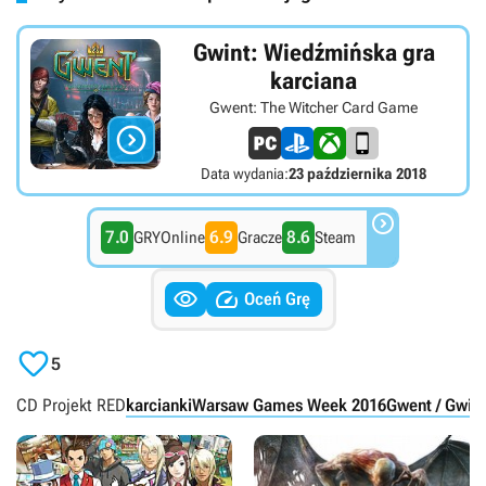
Gwint: Wiedźmińska gra
karciana
Gwent: The Witcher Card Game

Data wydania:
23 października 2018

7.0
6.9
8.6
GRYOnline
Gracze
Steam


Oceń Grę

5
CD Projekt RED
karcianki
Warsaw Games Week 2016
Gwent / Gwin