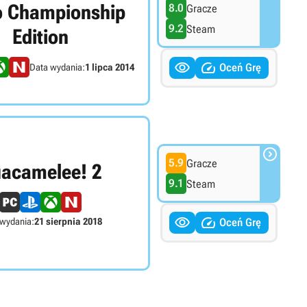
o Championship
8.0
Gracze
9.2
Steam
Edition


Oceń Grę
Data wydania:
1 lipca 2014

5.9
Gracze
acamelee! 2
9.1
Steam


 wydania:
21 sierpnia 2018
Oceń Grę