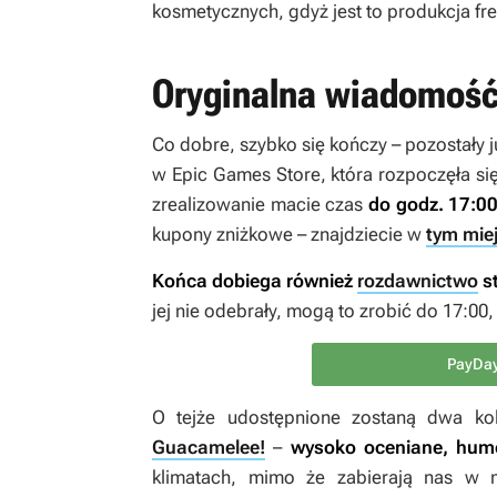
kosmetycznych, gdyż jest to produkcja fre
Oryginalna wiadomoś
Co dobre, szybko się kończy – pozostały j
w Epic Games Store, która rozpoczęła się 
zrealizowanie macie czas
do godz. 17:00
kupony zniżkowe – znajdziecie w
tym mie
Końca dobiega również
rozdawnictwo
st
jej nie odebrały, mogą to zrobić do 17:00,
PayDay
O tejże udostępnione zostaną dwa kol
Guacamelee!
–
wysoko oceniane, humo
klimatach, mimo że zabierają nas w