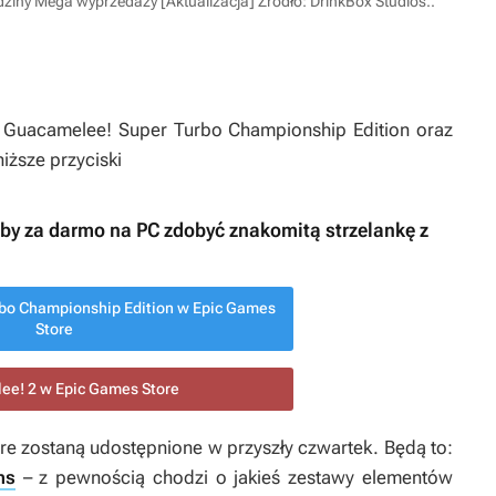
odziny Mega wyprzedaży [Aktualizacja]
Źródło: DrinkBox Studios.
.
ć
Guacamelee! Super Turbo Championship Edition
oraz
niższe przyciski
, by za darmo na PC zdobyć znakomitą strzelankę z
bo Championship Edition w Epic Games
Store
e! 2 w Epic Games Store
óre zostaną udostępnione w przyszły czwartek. Będą to:
ms
– z pewnością chodzi o jakieś zestawy elementów