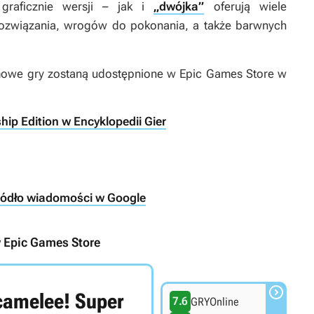
graficznie wersji – jak i
„dwójka”
oferują wiele
ozwiązania, wrogów do pokonania, a także barwnych
mowe gry zostaną udostępnione w Epic Games Store w
p Edition w Encyklopedii Gier
ródło wiadomości w Google
w Epic Games Store

amelee! Super
7.6
GRYOnline