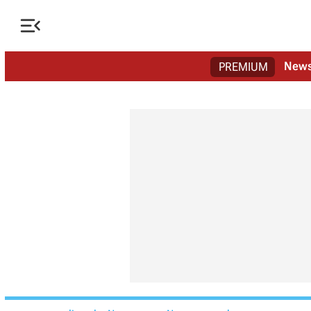

New
PREMIUM