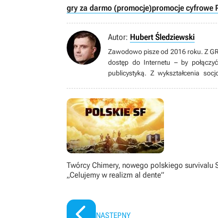
gry za darmo (promocje)
promocje cyfrowe 
Autor:
Hubert Śledziewski
Zawodowo pisze od 2016 roku. Z GRYO
dostęp do Internetu – by połączy
publicystyką. Z wykształcenia soc
czterech lat – od Pegasusa. Obecnie 
od innych gatunków. Kiedy nie gra i nie pisze, najchętniej czyta, ogląda seriale (rzadziej filmy) i mecze
Premier League, słucha ciężkiej 
twórczość Stephena Kinga. Nie porz
trzyma jednak zamknięte głęboko w s
Twórcy Chimery, nowego polskiego survivalu 
„Celujemy w realizm al dente”
NASTĘPNY