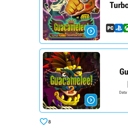
Turb

Gu
Data


8