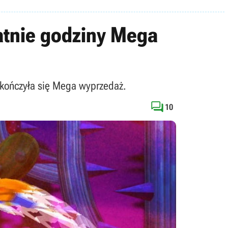
atnie godziny Mega
kończyła się Mega wyprzedaż.

10