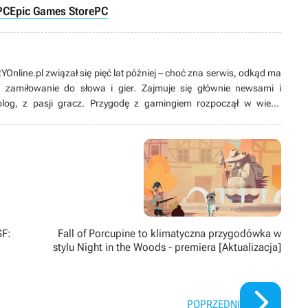
PC
Epic Games Store
PC
nline.pl związał się pięć lat później – choć zna serwis, odkąd ma
ć zamiłowanie do słowa i gier. Zajmuje się głównie newsami i
jolog, z pasji gracz. Przygodę z gamingiem rozpoczął w wieku
preferuje PC i wymagające RPG-i, lecz nie stroni ani od konsol, ani
muzyki, a także spaceruje z psem. Niemal bezkrytycznie kocha
uca planów pójścia w jego ślady. Pierwsze „dokonania literackie”
zufladzie.
SF:
Fall of Porcupine to klimatyczna przygodówka w
stylu Night in the Woods - premiera [Aktualizacja]
POPRZEDNI