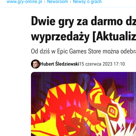
www.gry-online.pl
Newsroom
Newsy o grach


Dwie gry za darmo dz
wyprzedaży [Aktualiz
Od dziś w Epic Games Store można odebr
Hubert Śledziewski
15 czerwca 2023 17:10