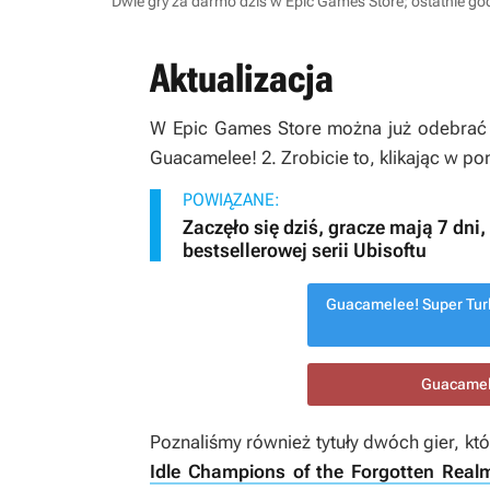
Dwie gry za darmo dziś w Epic Games Store; ostatnie g
Aktualizacja
W Epic Games Store można już odebra
Guacamelee! 2
. Zrobicie to, klikając w po
POWIĄZANE:
Zaczęło się dziś, gracze mają 7 dni
bestsellerowej serii Ubisoftu
Guacamelee! Super Tur
Guacamele
Poznaliśmy również tytuły dwóch gier, kt
Idle Champions of the Forgotten Real