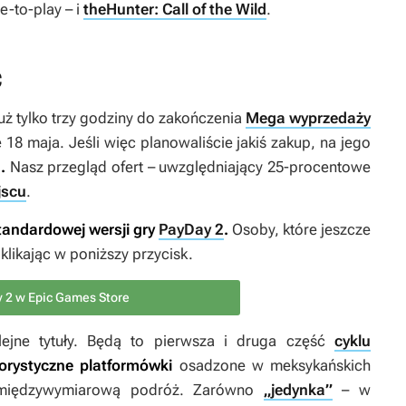
e-to-play – i
theHunter: Call of the Wild
.
ć
uż tylko trzy godziny do zakończenia
Mega wyprzedaży
18 maja. Jeśli więc planowaliście jakiś zakup, na jego
.
Nasz przegląd ofert – uwzględniający 25-procentowe
jscu
.
andardowej wersji gry
PayDay 2
.
Osoby, które jeszcze
 klikając w poniższy przycisk.
 2 w Epic Games Store
ejne tytuły. Będą to pierwsza i druga część
cyklu
rystyczne platformówki
osadzone w meksykańskich
 międzywymiarową podróż. Zarówno
„jedynka”
– w