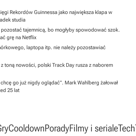
sięgi Rekordów Guinnessa jako największa klapa w
padek studia
ą pozostać tajemnicą, bo mogłyby spowodować szok.
 grę na Netflix
órkowego, laptopa itp. nie należy pozostawiać
 z toną nowości, polski Track Day rusza z naborem
 chcę go już nigdy oglądać”. Mark Wahlberg żałował
zed 25 lat
Gry
Cooldown
Porady
Filmy i seriale
Tech