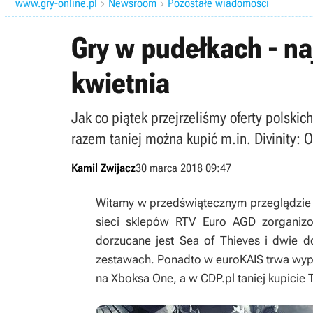
www.gry-online.pl
Newsroom
Pozostałe wiadomości


Gry w pudełkach - na
kwietnia
Jak co piątek przejrzeliśmy oferty polski
razem taniej można kupić m.in. Divinity: O
Kamil Zwijacz
30 marca 2018 09:47
Witamy w przedświątecznym przeglądzie k
sieci sklepów RTV Euro AGD zorganiz
dorzucane jest
Sea of Thieves
i dwie do
zestawach. Ponadto w euroKAIS trwa wy
na Xboksa One, a w CDP.pl taniej kupicie