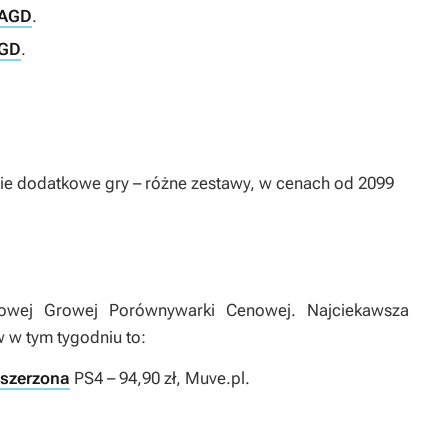
 AGD
.
AGD
.
ie dodatkowe gry – różne zestawy, w cenach od 2099
nowej Growej Porównywarki Cenowej. Najciekawsza
 w tym tygodniu to:
zszerzona
PS4 – 94,90 zł, Muve.pl.