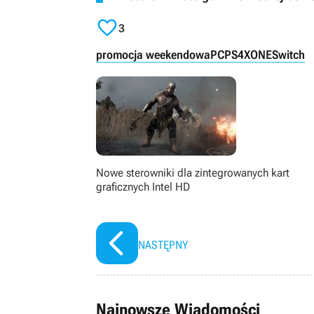

3
promocja weekendowa
PC
PS4
XONE
Switch
Nowe sterowniki dla zintegrowanych kart
graficznych Intel HD
NASTĘPNY
Najnowsze Wiadomości