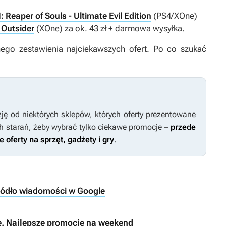
I: Reaper of Souls - Ultimate Evil Edition
(PS4/XOne)
 Outsider
(XOne) za ok. 43 zł + darmowa wysyłka.
nego zestawienia najciekawszych ofert. Po co szukać
ję od niektórych sklepów, których oferty prezentowane
h starań, żeby wybrać tylko ciekawe promocje –
przede
oferty na sprzęt, gadżety i gry
.
ródło wiadomości w Google
e. Najlepsze promocje na weekend