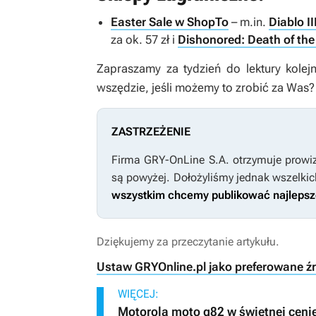
Easter Sale w ShopTo
– m.in.
Diablo II
za ok. 57 zł i
Dishonored: Death of the
Zapraszamy za tydzień do lektury kolej
wszędzie, jeśli możemy to zrobić za Was?
ZASTRZEŻENIE
Firma GRY-OnLine S.A. otrzymuje prowiz
są powyżej. Dołożyliśmy jednak wszelkic
wszystkim chcemy publikować najlepsze 
Dziękujemy za przeczytanie artykułu.
Ustaw GRYOnline.pl jako preferowane ź
WIĘCEJ:
Motorola moto g82 w świetnej ceni