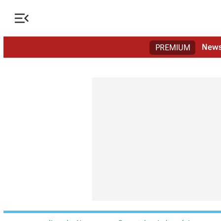

New
PREMIUM