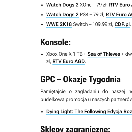
Watch Dogs 2
XOne – 79 zł,
RTV Euro
Watch Dogs 2
PS4 – 79 zł,
RTV Euro 
WWE 2K18
Switch – 109,99 zł,
CDP.pl
.
Konsole:
Xbox One X 1 TB +
Sea of Thieves
+ dw
zł,
RTV Euro AGD
.
GPC – Okazje Tygodnia
Pamiętajcie o zaglądaniu do naszej 
pudełkowa promocja u naszych partnerów
Dying Light: The Following Edycja Ro
Sklepy zagraniczne: