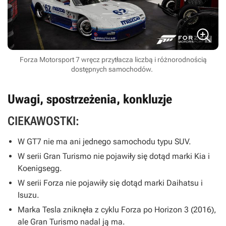
Forza Motorsport 7 wręcz przytłacza liczbą i różnorodnością
dostępnych samochodów.
Uwagi, spostrzeżenia, konkluzje
CIEKAWOSTKI:
W
GT7
nie ma ani jednego samochodu typu SUV.
W serii
Gran Turismo
nie pojawiły się dotąd marki Kia i
Koenigsegg.
W serii
Forza
nie pojawiły się dotąd marki Daihatsu i
Isuzu.
Marka Tesla zniknęła z cyklu
Forza
po
Horizon 3
(2016),
ale
Gran Turismo
nadal ją ma.