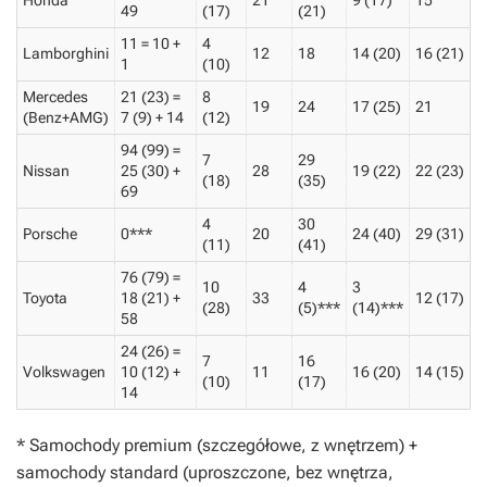
Honda
21
9 (17)
15
49
(17)
(21)
11 = 10 +
4
Lamborghini
12
18
14 (20)
16 (21)
1
(10)
Mercedes
21 (23) =
8
19
24
17 (25)
21
(Benz+AMG)
7 (9) + 14
(12)
94 (99) =
7
29
Nissan
25 (30) +
28
19 (22)
22 (23)
(18)
(35)
69
4
30
Porsche
0***
20
24 (40)
29 (31)
(11)
(41)
76 (79) =
10
4
3
Toyota
18 (21) +
33
12 (17)
(28)
(5)***
(14)***
58
24 (26) =
7
16
Volkswagen
10 (12) +
11
16 (20)
14 (15)
(10)
(17)
14
* Samochody premium (szczegółowe, z wnętrzem) +
samochody standard (uproszczone, bez wnętrza,