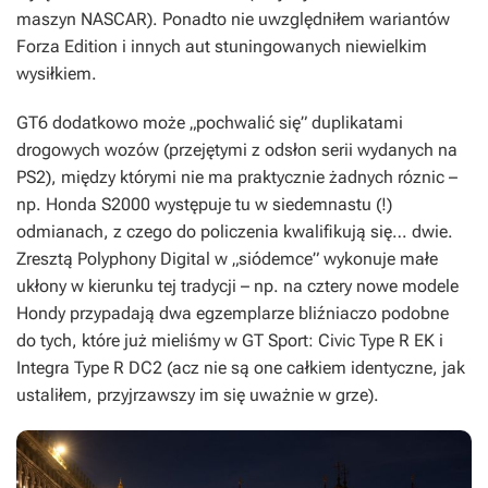
maszyn NASCAR). Ponadto nie uwzględniłem wariantów
Forza Edition i innych aut stuningowanych niewielkim
wysiłkiem.
GT6
dodatkowo może „pochwalić się” duplikatami
drogowych wozów (przejętymi z odsłon serii wydanych na
PS2), między którymi nie ma praktycznie żadnych róznic –
np. Honda S2000 występuje tu w siedemnastu (!)
odmianach, z czego do policzenia kwalifikują się… dwie.
Zresztą Polyphony Digital w „siódemce” wykonuje małe
ukłony w kierunku tej tradycji – np. na cztery nowe modele
Hondy przypadają dwa egzemplarze bliźniaczo podobne
do tych, które już mieliśmy w
GT Sport
: Civic Type R EK i
Integra Type R DC2 (acz nie są one całkiem identyczne, jak
ustaliłem, przyjrzawszy im się uważnie w grze).