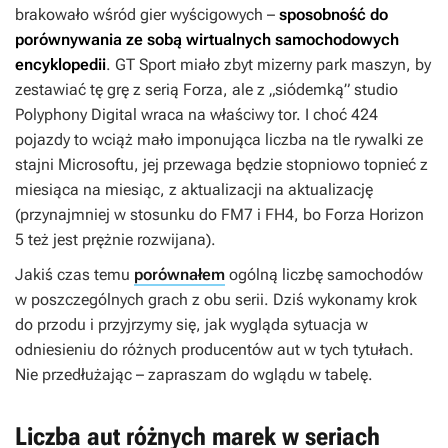
brakowało wśród gier wyścigowych –
sposobność do
porównywania ze sobą wirtualnych samochodowych
encyklopedii
.
GT Sport
miało zbyt mizerny park maszyn, by
zestawiać tę grę z serią
Forza
, ale z „siódemką” studio
Polyphony Digital wraca na właściwy tor. I choć 424
pojazdy to wciąż mało imponująca liczba na tle rywalki ze
stajni Microsoftu, jej przewaga będzie stopniowo topnieć z
miesiąca na miesiąc, z aktualizacji na aktualizację
(przynajmniej w stosunku do
FM7
i
FH4
, bo
Forza Horizon
5
też jest prężnie rozwijana).
Jakiś czas temu
porównałem
ogólną liczbę samochodów
w poszczególnych grach z obu serii. Dziś wykonamy krok
do przodu i przyjrzymy się, jak wygląda sytuacja w
odniesieniu do różnych producentów aut w tych tytułach.
Nie przedłużając – zapraszam do wglądu w tabelę.
Liczba aut różnych marek w seriach