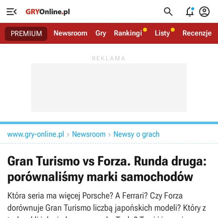




Newsroom
Gry
Rankingi
Listy
Recenzje
PREMIUM
www.gry-online.pl
Newsroom
Newsy o grach


Gran Turismo vs Forza. Runda druga:
porównaliśmy marki samochodów
Która seria ma więcej Porsche? A Ferrari? Czy Forza
dorównuje Gran Turismo liczbą japońskich modeli? Który z