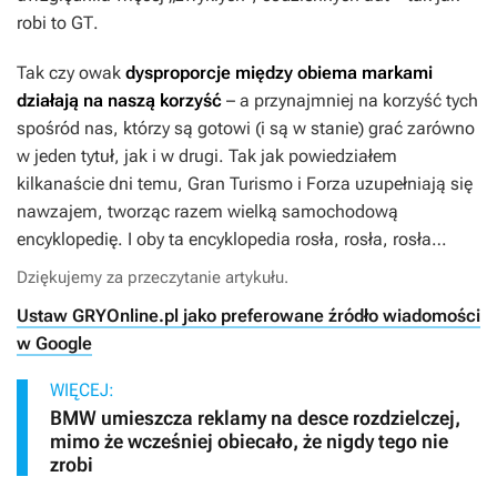
robi to
GT
.
Tak czy owak
dysproporcje między obiema markami
działają na naszą korzyść
– a przynajmniej na korzyść tych
spośród nas, którzy są gotowi (i są w stanie) grać zarówno
w jeden tytuł, jak i w drugi. Tak jak powiedziałem
kilkanaście dni temu,
Gran Turismo
i
Forza
uzupełniają się
nawzajem, tworząc razem wielką samochodową
encyklopedię. I oby ta encyklopedia rosła, rosła, rosła…
Dziękujemy za przeczytanie artykułu.
Ustaw GRYOnline.pl jako preferowane źródło wiadomości
w Google
WIĘCEJ:
BMW umieszcza reklamy na desce rozdzielczej,
mimo że wcześniej obiecało, że nigdy tego nie
zrobi