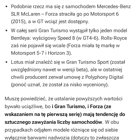
Podobnie rzecz ma się z samochodem Mercedes-Benz
SLR McLaren –
Forza
straciła go po
Motorsport 6
(2015), a w
GT
wciąż jest dostępny.
W całej serii
Gran Turismo
wystąpił tylko jeden model
Bentleya: wyścigowy Speed 8 (w
GT4-6
). Rolls-Royce
zaś nie pojawił się wcale (
Forza
miała tę markę w
Motorsport 5-7
i
Horizon 3
).
Lotus miał znaleźć się w
Gran Turismo Sport
(został
uwzględniony nawet w wersji beta), ale w ostatniej
chwili producent zerwał umowę z Polyphony Digital
(ponoć uznał, że został za nisko wyceniony).
Muszę powiedzieć, że ustalanie powyższych wartości
bywało uciążliwe, bo
i
Gran Turismo
, i
Forza
(ze
wskazaniem na tę pierwszą serię) mają tendencję do
sztucznego zawyżania liczby samochodów
. W obu
przypadkach odjąłem modele różniące się od siebie
wyłącznie barwami nadwozia (dotyczy to zwłaszcza