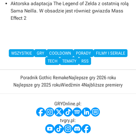
Aktorska adaptacja The Legend of Zelda z ostatnią rolą
Sama Neilla. W obsadzie jest również gwiazda Mass
Effect 2
WSZYSTKIE
GRY
COOLDOWN
PORADY
FILMY I SERIALE
TECH
TEMATY
RSS
Poradnik Gothic Remake
Najlepsze gry 2026 roku
Najlepsze gry 2025 roku
Wiedźmin 4
Najbliższe premiery
GRYOnline.pl:
tvgry.pl: