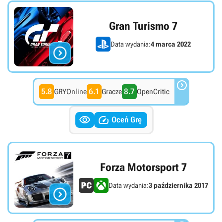
Gran Turismo 7
Data wydania:
4 marca 2022


5.8
6.1
8.7
GRYOnline
Gracze
OpenCritic


Oceń Grę
Forza Motorsport 7
Data wydania:
3 października 2017
