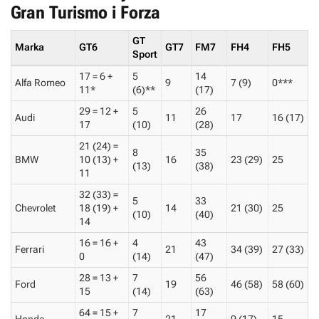
Gran Turismo i Forza
GT
Marka
GT6
GT7
FM7
FH4
FH5
Sport
17 = 6 +
5
14
Alfa Romeo
9
7 (9)
0***
11*
(6)**
(17)
29 = 12 +
5
26
Audi
11
17
16 (17)
17
(10)
(28)
21 (24) =
8
35
BMW
10 (13) +
16
23 (29)
25
(13)
(38)
11
32 (33) =
5
33
Chevrolet
18 (19) +
14
21 (30)
25
(10)
(40)
14
16 = 16 +
4
43
Ferrari
21
34 (39)
27 (33)
0
(14)
(47)
28 = 13 +
7
56
Ford
19
46 (58)
58 (60)
15
(14)
(63)
64 = 15 +
7
17