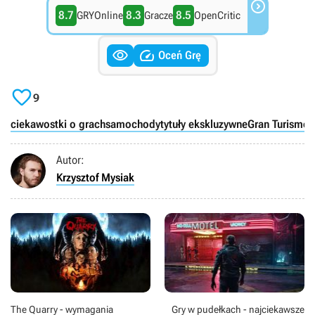

8.7
8.3
8.5
GRYOnline
Gracze
OpenCritic


Oceń Grę

9
ciekawostki o grach
samochody
tytuły ekskluzywne
Gran Turismo 
Autor:
Krzysztof Mysiak
The Quarry - wymagania
Gry w pudełkach - najciekawsze