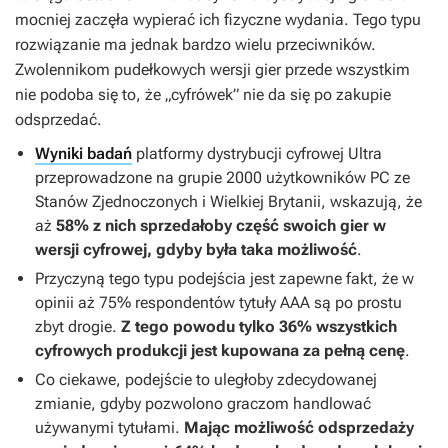
mocniej zaczęła wypierać ich fizyczne wydania. Tego typu
rozwiązanie ma jednak bardzo wielu przeciwników.
Zwolennikom pudełkowych wersji gier przede wszystkim
nie podoba się to, że „cyfrówek” nie da się po zakupie
odsprzedać.
Wyniki badań
platformy dystrybucji cyfrowej Ultra
przeprowadzone na grupie 2000 użytkowników PC ze
Stanów Zjednoczonych i Wielkiej Brytanii, wskazują, że
aż
58% z nich sprzedałoby część swoich gier w
wersji cyfrowej, gdyby była taka możliwość
.
Przyczyną tego typu podejścia jest zapewne fakt, że w
opinii aż 75% respondentów tytuły AAA są po prostu
zbyt drogie.
Z tego powodu tylko 36% wszystkich
cyfrowych produkcji jest kupowana za pełną cenę
.
Co ciekawe, podejście to uległoby zdecydowanej
zmianie, gdyby pozwolono graczom handlować
używanymi tytułami.
Mając możliwość odsprzedaży