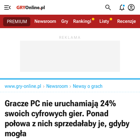




Newsroom
Gry
Rankingi
Listy
Recenzje
PREMIUM
www.gry-online.pl
Newsroom
Newsy o grach


Gracze PC nie uruchamiają 24%
swoich cyfrowych gier. Ponad
połowa z nich sprzedałaby je, gdyby
mogła