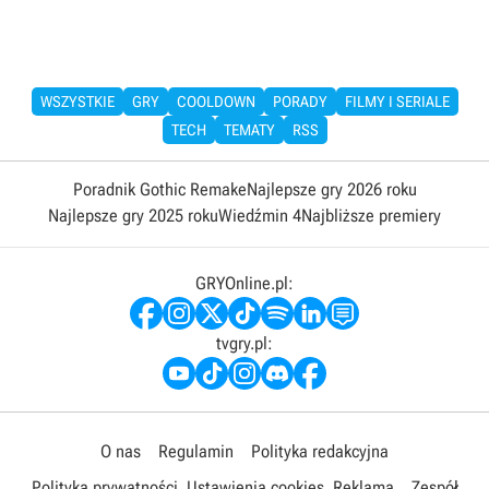
WSZYSTKIE
GRY
COOLDOWN
PORADY
FILMY I SERIALE
TECH
TEMATY
RSS
Poradnik Gothic Remake
Najlepsze gry 2026 roku
Najlepsze gry 2025 roku
Wiedźmin 4
Najbliższe premiery
GRYOnline.pl:
tvgry.pl:
O nas
Regulamin
Polityka redakcyjna
Polityka prywatności
Ustawienia cookies
Reklama
Zespół