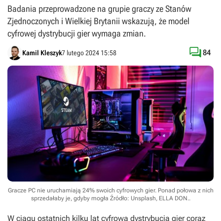
Badania przeprowadzone na grupie graczy ze Stanów
Zjednoczonych i Wielkiej Brytanii wskazują, że model
cyfrowej dystrybucji gier wymaga zmian.

84
Kamil Kleszyk
7 lutego 2024 15:58
Gracze PC nie uruchamiają 24% swoich cyfrowych gier. Ponad połowa z nich
sprzedałaby je, gdyby mogła
Źródło: Unsplash, ELLA DON.
.
W ciągu ostatnich kilku lat cyfrowa dystrybucja gier coraz