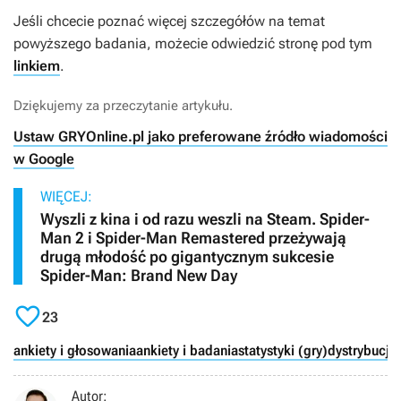
Jeśli chcecie poznać więcej szczegółów na temat
powyższego badania, możecie odwiedzić stronę pod tym
linkiem
.
Dziękujemy za przeczytanie artykułu.
Ustaw GRYOnline.pl jako preferowane źródło wiadomości
w Google
WIĘCEJ:
Wyszli z kina i od razu weszli na Steam. Spider-
Man 2 i Spider-Man Remastered przeżywają
drugą młodość po gigantycznym sukcesie
Spider-Man: Brand New Day

23
ankiety i głosowania
ankiety i badania
statystyki (gry)
dystrybucja
Autor: