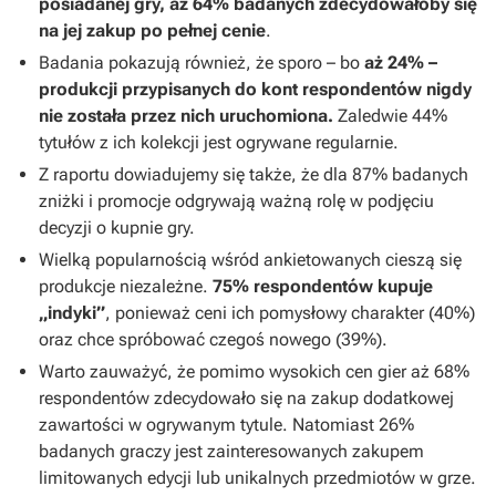
posiadanej gry, aż 64% badanych zdecydowałoby się
na jej zakup po pełnej cenie
.
Badania pokazują również, że sporo – bo
aż 24% –
produkcji przypisanych do kont respondentów nigdy
nie została przez nich uruchomiona.
Zaledwie 44%
tytułów z ich kolekcji jest ogrywane regularnie.
Z raportu dowiadujemy się także, że dla 87% badanych
zniżki i promocje odgrywają ważną rolę w podjęciu
decyzji o kupnie gry.
Wielką popularnością wśród ankietowanych cieszą się
produkcje niezależne.
75% respondentów kupuje
„indyki”
, ponieważ ceni ich pomysłowy charakter (40%)
oraz chce spróbować czegoś nowego (39%).
Warto zauważyć, że pomimo wysokich cen gier aż 68%
respondentów zdecydowało się na zakup dodatkowej
zawartości w ogrywanym tytule. Natomiast 26%
badanych graczy jest zainteresowanych zakupem
limitowanych edycji lub unikalnych przedmiotów w grze.