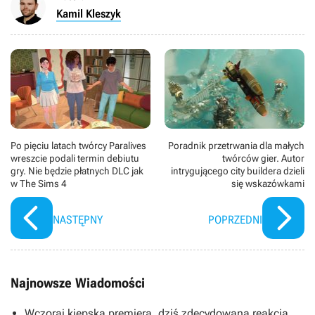
Kamil Kleszyk
Po pięciu latach twórcy Paralives
Poradnik przetrwania dla małych
wreszcie podali termin debiutu
twórców gier. Autor
gry. Nie będzie płatnych DLC jak
intrygującego city buildera dzieli
w The Sims 4
się wskazówkami
NASTĘPNY
POPRZEDNI
Najnowsze Wiadomości
Wczoraj kiepska premiera, dziś zdecydowana reakcja