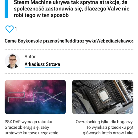
Steam Machine ukrywa tak sprytną atrakcję, że
społeczność zastanawia się, dlaczego Valve nie
robi tego w ten sposób

1
Game Boy
konsole przenośne
Reddit
rozrywka
Webedia
ciekawostk
Autor:
Arkadiusz Strzała
PSX DVR wymaga ratunku.
Overclocking tylko dla bogaczy.
Gracze zbierają się, żeby
To wynika z przecieku płyt
uratować kultowe urządzenie
głównych Intela Arrow Lake