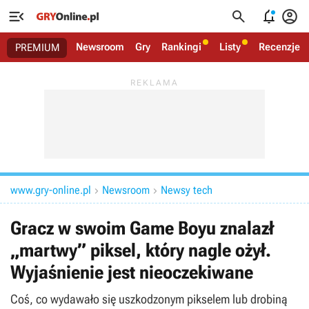




Newsroom
Gry
Rankingi
Listy
Recenzje
PREMIUM
www.gry-online.pl
Newsroom
Newsy tech


Gracz w swoim Game Boyu znalazł
„martwy” piksel, który nagle ożył.
Wyjaśnienie jest nieoczekiwane
Coś, co wydawało się uszkodzonym pikselem lub drobiną