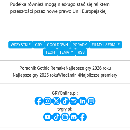
Pudełka również mogą niedługo stać się reliktem
przeszłości przez nowe prawo Unii Europejskiej
WSZYSTKIE
GRY
COOLDOWN
PORADY
FILMY I SERIALE
TECH
TEMATY
RSS
Poradnik Gothic Remake
Najlepsze gry 2026 roku
Najlepsze gry 2025 roku
Wiedźmin 4
Najbliższe premiery
GRYOnline.pl:
tvgry.pl: