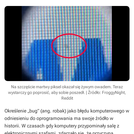
Na szczęście martwy piksel okazał się żywym owadem. Teraz
wystarczy go poprosić, aby sobie poszedł. | Źródło: FroggyNight,
Reddit
Określenie „bug” (ang. robak) jako błędu komputerowego w
odniesieniu do oprogramowania ma swoje źródło w
historii. W czasach gdy komputery przypominały salę z
elektronicznymi szafami, zdarzało się, że przyczyną