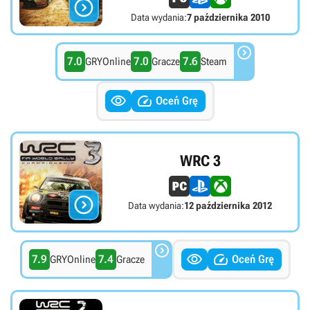

Data wydania:
7 października 2010

7.0
7.0
7.6
GRYOnline
Gracze
Steam


Oceń Grę
WRC 3

Data wydania:
12 października 2012



7.9
7.4
Oceń Grę
GRYOnline
Gracze