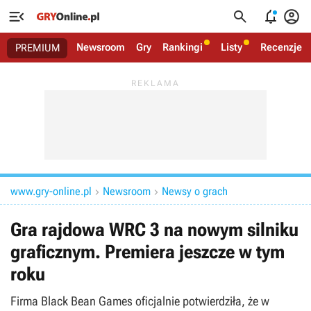




Newsroom
Gry
Rankingi
Listy
Recenzje
PREMIUM
www.gry-online.pl
Newsroom
Newsy o grach


Gra rajdowa WRC 3 na nowym silniku
graficznym. Premiera jeszcze w tym
roku
Firma Black Bean Games oficjalnie potwierdziła, że w