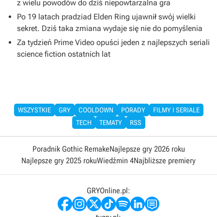
z wielu powodów do dziś niepowtarzalna gra
Po 19 latach pradziad Elden Ring ujawnił swój wielki
sekret. Dziś taka zmiana wydaje się nie do pomyślenia
Za tydzień Prime Video opuści jeden z najlepszych seriali
science fiction ostatnich lat
WSZYSTKIE
GRY
COOLDOWN
PORADY
FILMY I SERIALE
TECH
TEMATY
RSS
Poradnik Gothic Remake
Najlepsze gry 2026 roku
Najlepsze gry 2025 roku
Wiedźmin 4
Najbliższe premiery
GRYOnline.pl: