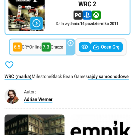
WRC 2

Data wydania:
14 października 2011



6.5
7.3
Oceń Grę
GRYOnline
Gracze

WRC (marka)
Milestone
Black Bean Games
rajdy samochodowe
Autor:
Adrian Werner