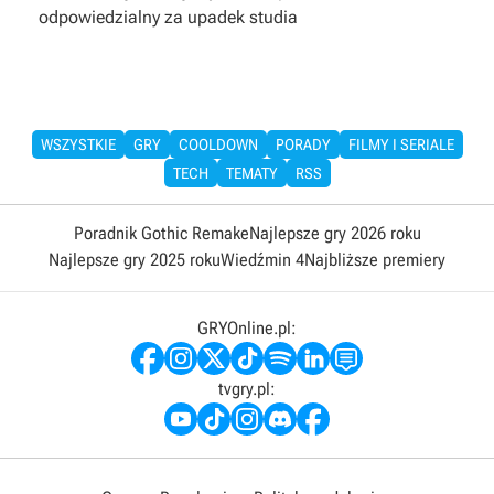
odpowiedzialny za upadek studia
WSZYSTKIE
GRY
COOLDOWN
PORADY
FILMY I SERIALE
TECH
TEMATY
RSS
Poradnik Gothic Remake
Najlepsze gry 2026 roku
Najlepsze gry 2025 roku
Wiedźmin 4
Najbliższe premiery
GRYOnline.pl:
tvgry.pl: