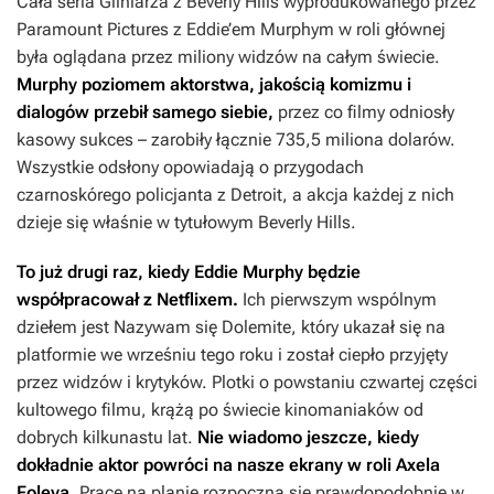
Cała seria
Gliniarza z Beverly Hills
wyprodukowanego przez
Paramount Pictures z Eddie’em Murphym w roli głównej
była oglądana przez miliony widzów na całym świecie.
Murphy poziomem aktorstwa, jakością komizmu i
dialogów przebił samego siebie,
przez co filmy odniosły
kasowy sukces – zarobiły łącznie 735,5 miliona dolarów.
Wszystkie odsłony opowiadają o przygodach
czarnoskórego policjanta z Detroit, a akcja każdej z nich
dzieje się właśnie w tytułowym Beverly Hills.
To już drugi raz, kiedy Eddie Murphy będzie
współpracował z Netflixem.
Ich pierwszym wspólnym
dziełem jest
Nazywam się Dolemite
, który ukazał się na
platformie we wrześniu tego roku i został ciepło przyjęty
przez widzów i krytyków. Plotki o powstaniu czwartej części
kultowego filmu, krążą po świecie kinomaniaków od
dobrych kilkunastu lat.
Nie wiadomo jeszcze, kiedy
dokładnie aktor powróci na nasze ekrany w roli Axela
Foleya.
Prace na planie rozpoczną się prawdopodobnie w