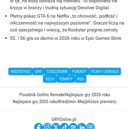
w tył, na który odważa się niewielu. To odpowiedź na
kryzys w branży i trudną sytuację Devolver Digital
Płatny pokaz GTA 6 na Netflix „to chciwość, podłość i
nikczemność na najwyższym poziomie”. Gracze liczą na
coś specjalnego i wierzą, że Rockstar pragnie zemsty
55. i 56 gra za darmo w 2026 roku w Epic Games Store
WSZYSTKIE
GRY
COOLDOWN
PORADY
FILMY I SERIALE
TECH
TEMATY
RSS
Poradnik Gothic Remake
Najlepsze gry 2026 roku
Najlepsze gry 2025 roku
Wiedźmin 4
Najbliższe premiery
GRYOnline.pl: