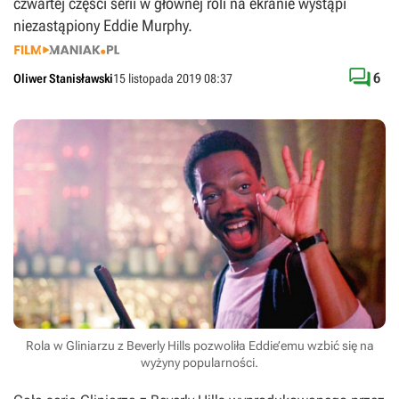
czwartej części serii w głównej roli na ekranie wystąpi
niezastąpiony Eddie Murphy.

6
Oliwer Stanisławski
15 listopada 2019 08:37
Rola w Gliniarzu z Beverly Hills pozwoliła Eddie’emu wzbić się na
wyżyny popularności.