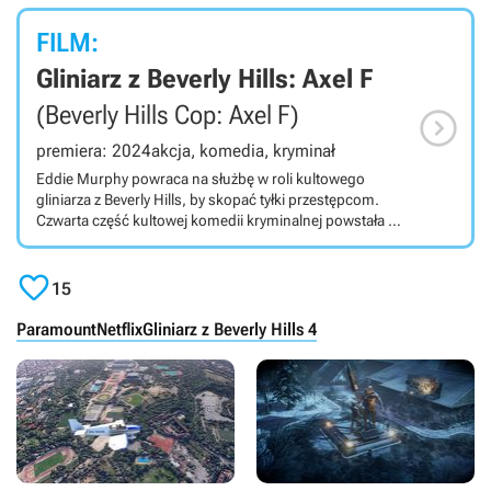
FILM:
Gliniarz z Beverly Hills: Axel F
(Beverly Hills Cop: Axel F)

premiera: 2024
akcja, komedia, kryminał
Eddie Murphy powraca na służbę w roli kultowego
gliniarza z Beverly Hills, by skopać tyłki przestępcom.
Czwarta część kultowej komedii kryminalnej powstała w
pod szyldem Netfliksa, wyreżyserowali ją Adil El Arbi i
Bilall Fallah, a scenariusz napisali Josh Appelbaum i

André Nemec.
15
Paramount
Netflix
Gliniarz z Beverly Hills 4