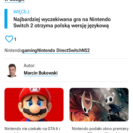
WIĘCEJ:
Najbardziej wyczekiwana gra na Nintendo
Switch 2 otrzyma polską wersję językową

1
Nintendo
gaming
Nintendo Direct
Switch
NS2
Autor:
Marcin Bukowski
Nintendo nie czekało na GTA 6 i
Nintendo podało okno premiery