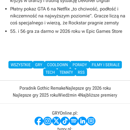
kryzys w branży i trudną sytuację Devolver Digital
Płatny pokaz GTA 6 na Netflix „to chciwość, podłość i
nikczemność na najwyższym poziomie”. Gracze liczą na
coś specjalnego i wierzą, że Rockstar pragnie zemsty
55. i 56 gra za darmo w 2026 roku w Epic Games Store
WSZYSTKIE
GRY
COOLDOWN
PORADY
FILMY I SERIALE
TECH
TEMATY
RSS
Poradnik Gothic Remake
Najlepsze gry 2026 roku
Najlepsze gry 2025 roku
Wiedźmin 4
Najbliższe premiery
GRYOnline.pl:
tvgry.pl: