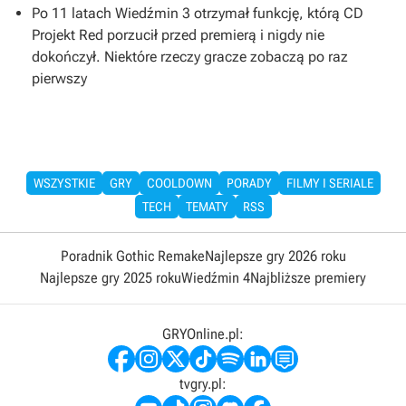
Po 11 latach Wiedźmin 3 otrzymał funkcję, którą CD
Projekt Red porzucił przed premierą i nigdy nie
dokończył. Niektóre rzeczy gracze zobaczą po raz
pierwszy
WSZYSTKIE
GRY
COOLDOWN
PORADY
FILMY I SERIALE
TECH
TEMATY
RSS
Poradnik Gothic Remake
Najlepsze gry 2026 roku
Najlepsze gry 2025 roku
Wiedźmin 4
Najbliższe premiery
GRYOnline.pl:
tvgry.pl: