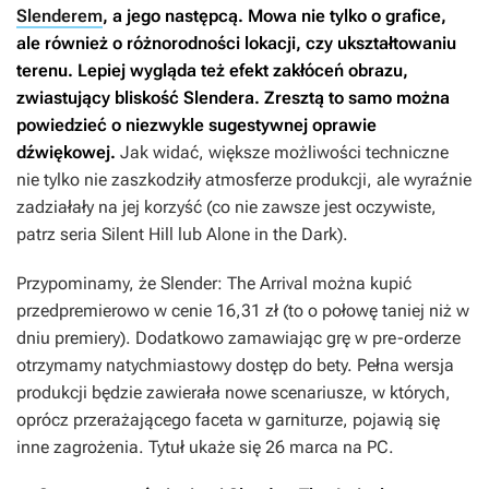
Slenderem
, a jego następcą. Mowa nie tylko o grafice,
ale również o różnorodności lokacji, czy ukształtowaniu
terenu. Lepiej wygląda też efekt zakłóceń obrazu,
zwiastujący bliskość Slendera. Zresztą to samo można
powiedzieć o niezwykle sugestywnej oprawie
dźwiękowej.
Jak widać, większe możliwości techniczne
nie tylko nie zaszkodziły atmosferze produkcji, ale wyraźnie
zadziałały na jej korzyść (co nie zawsze jest oczywiste,
patrz seria
Silent Hill
lub
Alone in the Dark
).
Przypominamy, że
Slender: The Arrival
można kupić
przedpremierowo w cenie 16,31 zł (to o połowę taniej niż w
dniu premiery). Dodatkowo zamawiając grę w pre-orderze
otrzymamy natychmiastowy dostęp do bety. Pełna wersja
produkcji będzie zawierała nowe scenariusze, w których,
oprócz przerażającego faceta w garniturze, pojawią się
inne zagrożenia. Tytuł ukaże się 26 marca na PC.