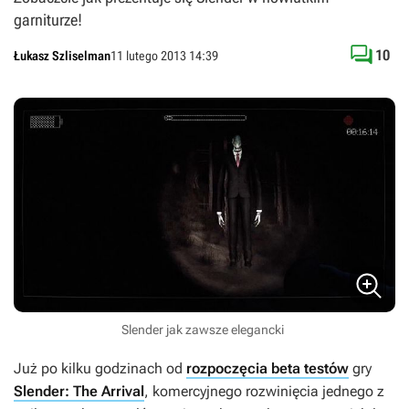
garniturze!

10
Łukasz Szliselman
11 lutego 2013 14:39
Slender jak zawsze elegancki
Już po kilku godzinach od
rozpoczęcia beta testów
gry
Slender: The Arrival
, komercyjnego rozwinięcia jednego z