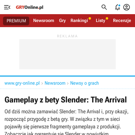




Newsroom
Gry
Rankingi
Listy
Recenzje
PREMIUM
www.gry-online.pl
Newsroom
Newsy o grach


Gameplay z bety Slender: The Arrival
Od dziś można zamawiać Slender: The Arrival i, przy okazji,
rozpocząć przygodę z betą gry. W związku z tym w sieci
pojawiły się pierwsze fragmenty gameplaya z produkcji.
Zobaczcie jak prezentuje się Slender w nowiutkim