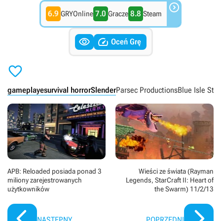

6.9
7.0
8.8
GRYOnline
Gracze
Steam


Oceń Grę

gameplaye
survival horror
Slender
Parsec Productions
Blue Isle Stu
APB: Reloaded posiada ponad 3
Wieści ze świata (Rayman
miliony zarejestrowanych
Legends, StarCraft II: Heart of
użytkowników
the Swarm) 11/2/13
NASTĘPNY
POPRZEDNI