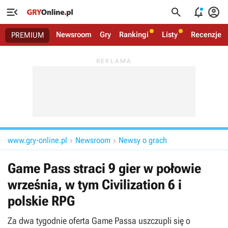




Newsroom
Gry
Rankingi
Listy
Recenzje
PREMIUM
www.gry-online.pl
Newsroom
Newsy o grach


Game Pass straci 9 gier w połowie
września, w tym Civilization 6 i
polskie RPG
Za dwa tygodnie oferta Game Passa uszczupli się o