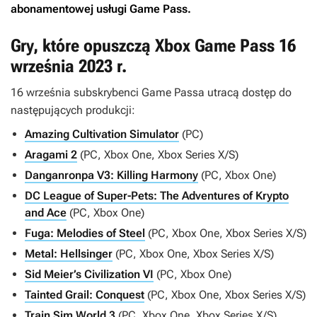
abonamentowej usługi Game Pass.
Gry, które opuszczą Xbox Game Pass 16
września 2023 r.
16 września subskrybenci Game Passa utracą dostęp do
następujących produkcji:
Amazing Cultivation Simulator
(PC)
Aragami 2
(PC, Xbox One, Xbox Series X/S)
Danganronpa V3: Killing Harmony
(PC, Xbox One)
DC League of Super-Pets: The Adventures of Krypto
and Ace
(PC, Xbox One)
Fuga: Melodies of Steel
(PC, Xbox One, Xbox Series X/S)
Metal: Hellsinger
(PC, Xbox One, Xbox Series X/S)
Sid Meier’s Civilization VI
(PC, Xbox One)
Tainted Grail: Conquest
(PC, Xbox One, Xbox Series X/S)
Train Sim World 3
(PC, Xbox One, Xbox Series X/S)