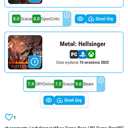



8.0
8.0
Oceń Grę
Gracze
OpenCritic
Metal: Hellsinger

Data wydania:
15 września 2022

7.4
7.5
9.6
GRYOnline
Gracze
Steam


Oceń Grę

1