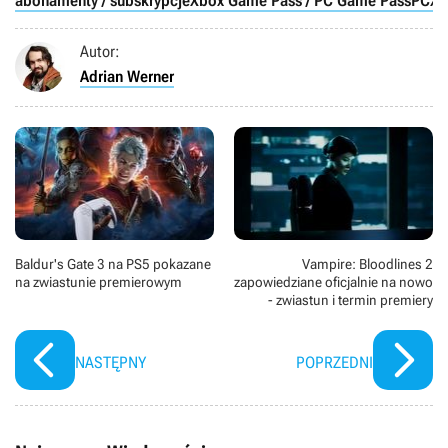
abonamenty / subskrypcje
Xbox Game Pass / PC Game Pass
PC
X
Autor:
Adrian Werner
Baldur's Gate 3 na PS5 pokazane
Vampire: Bloodlines 2
na zwiastunie premierowym
zapowiedziane oficjalnie na nowo
- zwiastun i termin premiery
NASTĘPNY
POPRZEDNI