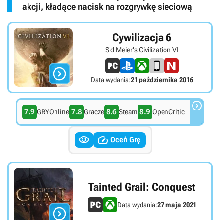
akcji, kładące nacisk na rozgrywkę sieciową
Cywilizacja 6
Sid Meier's Civilization VI

Data wydania:
21 października 2016

7.9
7.8
8.6
8.9
GRYOnline
Gracze
Steam
OpenCritic


Oceń Grę
Tainted Grail: Conquest
Data wydania:
27 maja 2021
