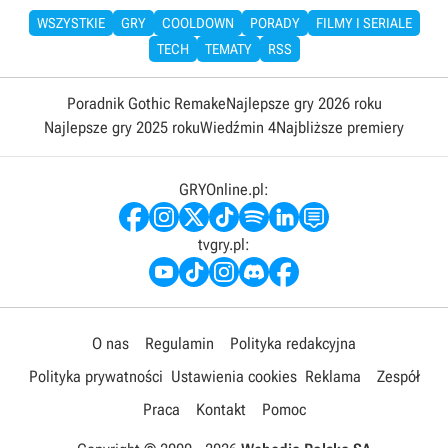
WSZYSTKIE
GRY
COOLDOWN
PORADY
FILMY I SERIALE
TECH
TEMATY
RSS
Poradnik Gothic Remake
Najlepsze gry 2026 roku
Najlepsze gry 2025 roku
Wiedźmin 4
Najbliższe premiery
GRYOnline.pl:
tvgry.pl:
O nas
Regulamin
Polityka redakcyjna
Polityka prywatności
Ustawienia cookies
Reklama
Zespół
Praca
Kontakt
Pomoc