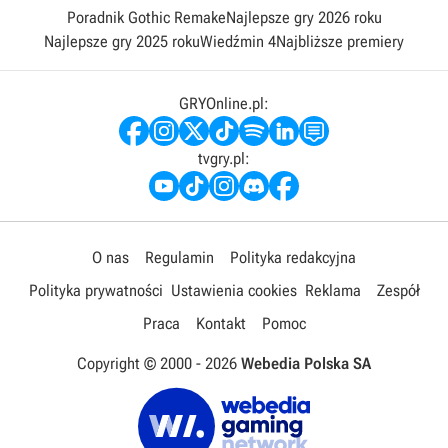
Poradnik Gothic Remake
Najlepsze gry 2026 roku
Najlepsze gry 2025 roku
Wiedźmin 4
Najbliższe premiery
GRYOnline.pl:
tvgry.pl:
O nas
Regulamin
Polityka redakcyjna
Polityka prywatności
Ustawienia cookies
Reklama
Zespół
Praca
Kontakt
Pomoc
Copyright © 2000 -
2026
Webedia Polska SA