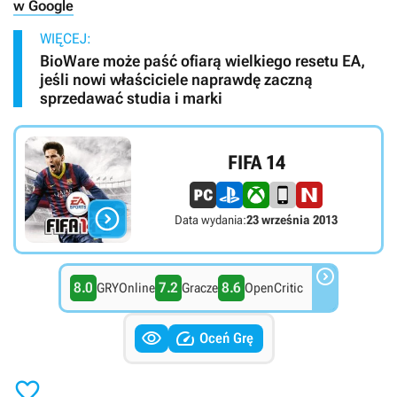
w Google
WIĘCEJ:
BioWare może paść ofiarą wielkiego resetu EA,
jeśli nowi właściciele naprawdę zaczną
sprzedawać studia i marki
FIFA 14

Data wydania:
23 września 2013

8.0
7.2
8.6
GRYOnline
Gracze
OpenCritic


Oceń Grę
