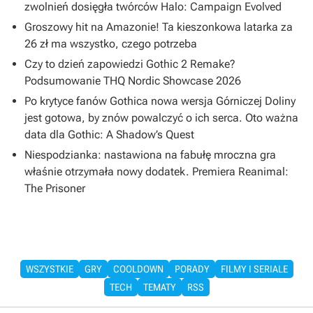
zwolnień dosięgła twórców Halo: Campaign Evolved
Groszowy hit na Amazonie! Ta kieszonkowa latarka za
26 zł ma wszystko, czego potrzeba
Czy to dzień zapowiedzi Gothic 2 Remake?
Podsumowanie THQ Nordic Showcase 2026
Po krytyce fanów Gothica nowa wersja Górniczej Doliny
jest gotowa, by znów powalczyć o ich serca. Oto ważna
data dla Gothic: A Shadow’s Quest
Niespodzianka: nastawiona na fabułę mroczna gra
właśnie otrzymała nowy dodatek. Premiera Reanimal:
The Prisoner
WSZYSTKIE
GRY
COOLDOWN
PORADY
FILMY I SERIALE
TECH
TEMATY
RSS