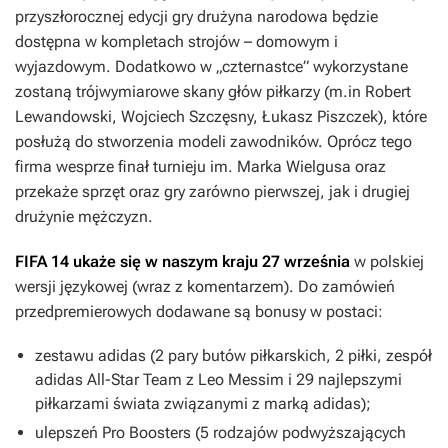
przyszłorocznej edycji gry drużyna narodowa będzie
dostępna w kompletach strojów – domowym i
wyjazdowym. Dodatkowo w „czternastce” wykorzystane
zostaną trójwymiarowe skany głów piłkarzy (m.in Robert
Lewandowski, Wojciech Szczęsny, Łukasz Piszczek), które
posłużą do stworzenia modeli zawodników. Oprócz tego
firma wesprze finał turnieju im. Marka Wielgusa oraz
przekaże sprzęt oraz gry zarówno pierwszej, jak i drugiej
drużynie mężczyzn.
FIFA 14
ukaże się w naszym kraju 27 września
w polskiej
wersji językowej (wraz z komentarzem). Do zamówień
przedpremierowych dodawane są bonusy w postaci:
zestawu adidas (2 pary butów piłkarskich, 2 piłki, zespół
adidas All-Star Team z Leo Messim i 29 najlepszymi
piłkarzami świata związanymi z marką adidas);
ulepszeń Pro Boosters (5 rodzajów podwyższających