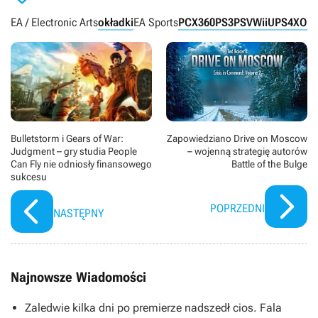
EA / Electronic Arts
okładki
EA Sports
PC
X360
PS3
PSV
WiiU
PS4
XON
Zapowiedziano Drive on Moscow
Bulletstorm i Gears of War:
– wojenną strategię autorów
Judgment – gry studia People
Battle of the Bulge
Can Fly nie odniosły finansowego
sukcesu
POPRZEDNI
NASTĘPNY
Najnowsze Wiadomości
Zaledwie kilka dni po premierze nadszedł cios. Fala