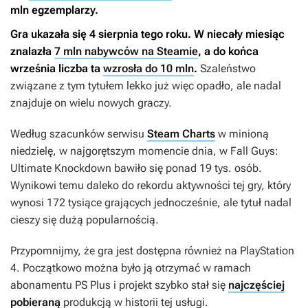
mln egzemplarzy.
Gra ukazała się 4 sierpnia tego roku. W niecały miesiąc
znalazła
7 mln nabywców na Steamie
, a do końca
września liczba ta
wzrosła do 10 mln
.
Szaleństwo
związane z tym tytułem lekko już więc opadło, ale nadal
znajduje on wielu nowych graczy.
Według szacunków serwisu
Steam Charts
w minioną
niedzielę, w najgorętszym momencie dnia, w
Fall Guys:
Ultimate Knockdown
bawiło się ponad 19 tys. osób.
Wynikowi temu daleko do rekordu aktywności tej gry, który
wynosi 172 tysiące grających jednocześnie, ale tytuł nadal
cieszy się dużą popularnością.
Przypomnijmy, że gra jest dostępna również na PlayStation
4. Początkowo można było ją otrzymać w ramach
abonamentu PS Plus i projekt szybko stał się
najczęściej
pobieraną
produkcją w historii tej usługi.