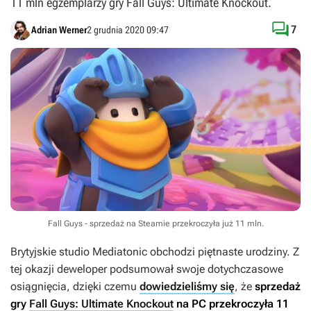
11 mln egzemplarzy gry Fall Guys: Ultimate Knockout.

7
Adrian Werner
2 grudnia 2020 09:47
Fall Guys - sprzedaż na Steamie przekroczyła już 11 mln.
Brytyjskie studio Mediatonic obchodzi piętnaste urodziny. Z
tej okazji deweloper podsumował swoje dotychczasowe
osiągnięcia, dzięki czemu
dowiedzieliśmy się
, że
sprzedaż
gry
Fall Guys: Ultimate Knockout
na PC przekroczyła 11