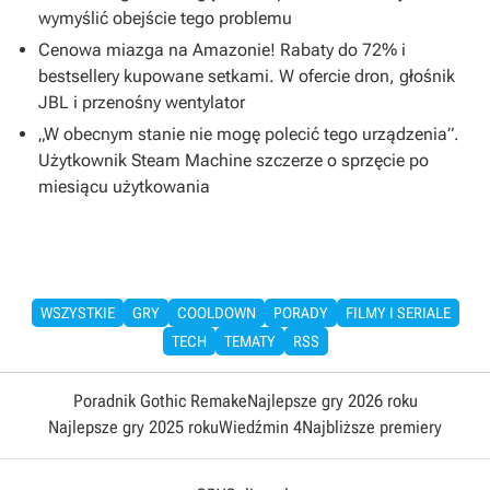
wymyślić obejście tego problemu
Cenowa miazga na Amazonie! Rabaty do 72% i
bestsellery kupowane setkami. W ofercie dron, głośnik
JBL i przenośny wentylator
„W obecnym stanie nie mogę polecić tego urządzenia”.
Użytkownik Steam Machine szczerze o sprzęcie po
miesiącu użytkowania
WSZYSTKIE
GRY
COOLDOWN
PORADY
FILMY I SERIALE
TECH
TEMATY
RSS
Poradnik Gothic Remake
Najlepsze gry 2026 roku
Najlepsze gry 2025 roku
Wiedźmin 4
Najbliższe premiery