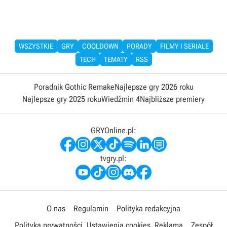
WSZYSTKIE
GRY
COOLDOWN
PORADY
FILMY I SERIALE
TECH
TEMATY
RSS
Poradnik Gothic Remake
Najlepsze gry 2026 roku
Najlepsze gry 2025 roku
Wiedźmin 4
Najbliższe premiery
GRYOnline.pl:
tvgry.pl:
O nas
Regulamin
Polityka redakcyjna
Polityka prywatności
Ustawienia cookies
Reklama
Zespół