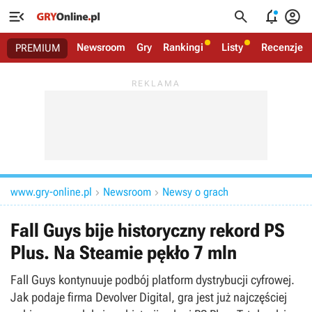




Newsroom
Gry
Rankingi
Listy
Recenzje
PREMIUM
www.gry-online.pl
Newsroom
Newsy o grach


Fall Guys bije historyczny rekord PS
Plus. Na Steamie pękło 7 mln
Fall Guys kontynuuje podbój platform dystrybucji cyfrowej.
Jak podaje firma Devolver Digital, gra jest już najczęściej