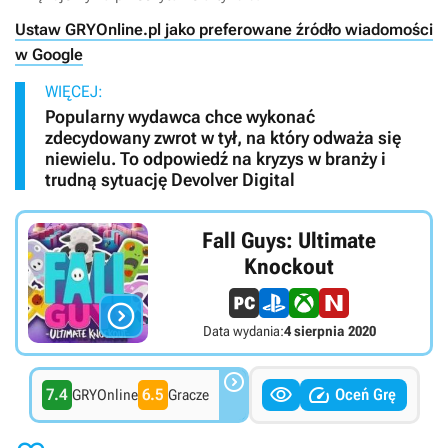
Ustaw GRYOnline.pl jako preferowane źródło wiadomości
w Google
WIĘCEJ:
Popularny wydawca chce wykonać
zdecydowany zwrot w tył, na który odważa się
niewielu. To odpowiedź na kryzys w branży i
trudną sytuację Devolver Digital
Fall Guys: Ultimate
Knockout

Data wydania:
4 sierpnia 2020



7.4
6.5
Oceń Grę
GRYOnline
Gracze