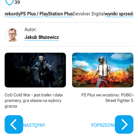

39
rekordy
PS Plus / PlayStation Plus
Devolver Digital
wyniki sprzedaż
Autor:
Jakub Błażewicz
CoD Cold War - jest trailer i data
PS Plus we wrześniu: PUBG i
premiery, gra stawia na wybory
Street Fighter 5
gracza
NASTĘPNY
POPRZEDNI