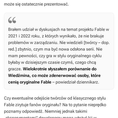
może się ostatecznie prezentować.
Brałem udział w dyskusjach na temat projektu
Fable
w
2021 i 2022 roku, z których wynikało, że nie brakuje
problemów w zarządzaniu. Nie wiedzieli [twórcy – dop.
red.] zbytnio, czym ma być nowa odsłona serii. Nie
mam pewności, czy gra w stylu oryginalnego cyklu
byłaby w dzisiejszym czasie czymś, czego chcą
gracze.
Wielokrotnie słyszałem porównanie do
Wiedźmina
, co może zdenerwować osoby, które
cenią oryginalne
Fable
– powiedział dziennikarz.
Czy ewentualne odejście twórców od klasycznego stylu
Fable
zirytuje fanów oryginału? Na to pytanie nieprędko
poznamy odpowiedź. Niemniej jednak takimi
„eksperymentami” deweloperzy mogą włożyć kij w