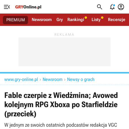




Newsroom
Gry
Rankingi
Listy
Recenzje
PREMIUM
www.gry-online.pl
Newsroom
Newsy o grach


Fable czerpie z Wiedźmina; Avowed
kolejnym RPG Xboxa po Starfieldzie
(przeciek)
W jednym ze swoich ostatnich podcastów redakcja VGC