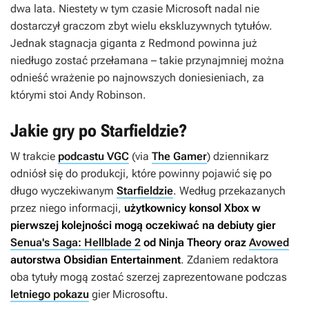
dwa lata. Niestety w tym czasie Microsoft nadal nie
dostarczył graczom zbyt wielu ekskluzywnych tytułów.
Jednak stagnacja giganta z Redmond powinna już
niedługo zostać przełamana – takie przynajmniej można
odnieść wrażenie po najnowszych doniesieniach, za
którymi stoi Andy Robinson.
Jakie gry po Starfieldzie?
W trakcie
podcastu VGC
(via
The Gamer
) dziennikarz
odniósł się do produkcji, które powinny pojawić się po
długo wyczekiwanym
Starfieldzie
. Według przekazanych
przez niego informacji,
użytkownicy konsol Xbox w
pierwszej kolejności mogą oczekiwać na debiuty gier
Senua's Saga: Hellblade 2
od Ninja Theory oraz
Avowed
autorstwa Obsidian Entertainment
. Zdaniem redaktora
oba tytuły mogą zostać szerzej zaprezentowane podczas
letniego pokazu
gier Microsoftu.