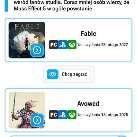
wśród fanów studia. Coraz mniej osób wierzy, że
Mass Effect 5 w ogóle powstanie
Fable
Data wydania:
23 lutego 2027


Chcę zagrać
Avowed
Data wydania:
18 lutego 2025
