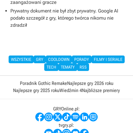
zaangażowani gracze
Prywatny dokument nie był zbyt prywatny. Google AI
podało szczegół z gry, którego twórca nikomu nie
zdradził
WSZYSTKIE
GRY
COOLDOWN
PORADY
FILMY I SERIALE
TECH
TEMATY
RSS
Poradnik Gothic Remake
Najlepsze gry 2026 roku
Najlepsze gry 2025 roku
Wiedźmin 4
Najbliższe premiery
GRYOnline.pl:
tvgry.pl: