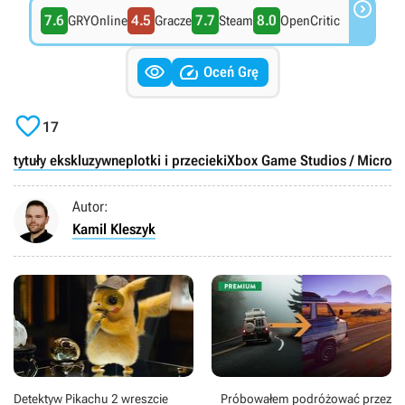

7.6
4.5
7.7
8.0
GRYOnline
Gracze
Steam
OpenCritic


Oceń Grę

17
tytuły ekskluzywne
plotki i przecieki
Xbox Game Studios / Micros
Autor:
Kamil Kleszyk
Detektyw Pikachu 2 wreszcie
Próbowałem podróżować przez