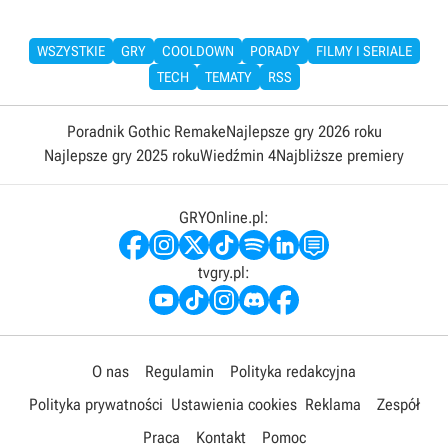
WSZYSTKIE
GRY
COOLDOWN
PORADY
FILMY I SERIALE
TECH
TEMATY
RSS
Poradnik Gothic Remake
Najlepsze gry 2026 roku
Najlepsze gry 2025 roku
Wiedźmin 4
Najbliższe premiery
GRYOnline.pl:
tvgry.pl:
O nas
Regulamin
Polityka redakcyjna
Polityka prywatności
Ustawienia cookies
Reklama
Zespół
Praca
Kontakt
Pomoc