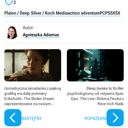

2
Plaion / Deep Silver / Koch Media
action adventure
PC
PS5
XSX
Autor:
Agnieszka Adamus
Izometryczna skradanka z piękną
Sleep Awake to thriller
grafiką ma datę premiery.
psychologiczny od reżysera Spec
Eriksholm: The Stolen Dream
Ops: The Line i Robina Fincka z
zaprezentowane na nowym
Nine Inch Nails
zwiastunie
NASTĘPNY
POPRZEDNI