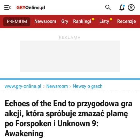




Newsroom
Gry
Rankingi
Listy
Recenzje
PREMIUM
www.gry-online.pl
Newsroom
Newsy o grach


Echoes of the End to przygodowa gra
akcji, która spróbuje zmazać plamę
po Forspoken i Unknown 9:
Awakening