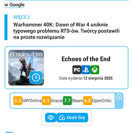
w Google
WIĘCEJ:
Warhammer 40K: Dawn of War 4 uniknie
typowego problemu RTS-ów. Twórcy postawili
na proste rozwiązanie
Echoes of the End

Data wydania:
12 sierpnia 2025

5.3
6.1
7.7
6.8
GRYOnline
Gracze
Steam
OpenCritic


Oceń Grę