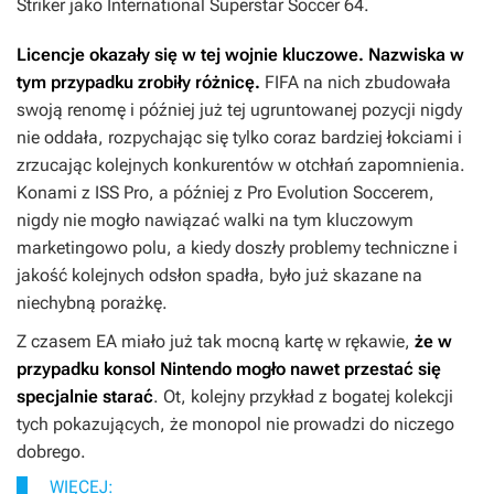
Striker
jako
International Superstar Soccer 64
.
Licencje okazały się w tej wojnie kluczowe. Nazwiska w
tym przypadku zrobiły różnicę.
FIFA na nich zbudowała
swoją renomę i później już tej ugruntowanej pozycji nigdy
nie oddała, rozpychając się tylko coraz bardziej łokciami i
zrzucając kolejnych konkurentów w otchłań zapomnienia.
Konami z
ISS Pro
, a później z
Pro Evolution Soccerem
,
nigdy nie mogło nawiązać walki na tym kluczowym
marketingowo polu, a kiedy doszły problemy techniczne i
jakość kolejnych odsłon spadła, było już skazane na
niechybną porażkę.
Z czasem EA miało już tak mocną kartę w rękawie,
że w
przypadku konsol Nintendo mogło nawet przestać się
specjalnie starać
. Ot, kolejny przykład z bogatej kolekcji
tych pokazujących, że monopol nie prowadzi do niczego
dobrego.
WIĘCEJ: