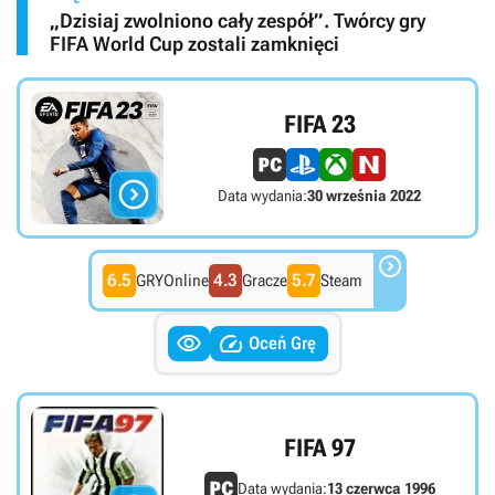
„Dzisiaj zwolniono cały zespół”. Twórcy gry
FIFA World Cup zostali zamknięci
FIFA 23

Data wydania:
30 września 2022

6.5
4.3
5.7
GRYOnline
Gracze
Steam


Oceń Grę
FIFA 97
Data wydania:
13 czerwca 1996