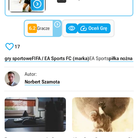




6.2
Oceń Grę
Gracze

17
gry sportowe
FIFA / EA Sports FC (marka)
EA Sports
piłka nożna (g
Autor:
Norbert Szamota