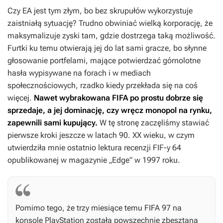
Czy EA jest tym złym, bo bez skrupułów wykorzystuje
zaistniałą sytuację? Trudno obwiniać wielką korporację, że
maksymalizuje zyski tam, gdzie dostrzega taką możliwość.
Furtki ku temu otwierają jej do lat sami gracze, bo słynne
głosowanie portfelami, mające potwierdzać górnolotne
hasła wypisywane na forach i w mediach
społecznościowych, rzadko kiedy przekłada się na coś
więcej.
Nawet wybrakowana
FIFA
po prostu dobrze się
sprzedaje, a jej dominację, czy wręcz monopol na rynku,
zapewnili sami kupujący.
W tę stronę zaczęliśmy stawiać
pierwsze kroki jeszcze w latach 90. XX wieku, w czym
utwierdziła mnie ostatnio lektura recenzji
FIF-y 64
opublikowanej w magazynie „Edge” w 1997 roku.
Pomimo tego, że trzy miesiące temu
FIFA 97
na
konsolę PlayStation została powszechnie zbesztana