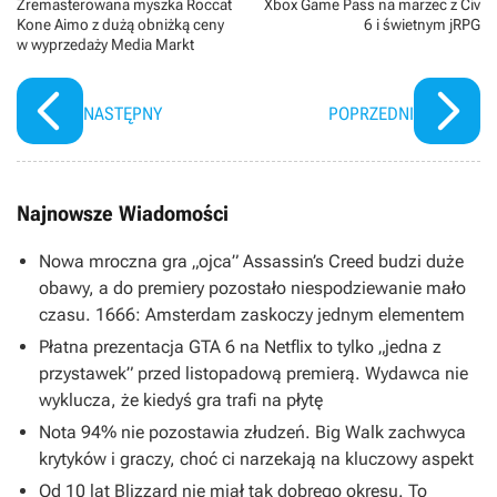
Zremasterowana myszka Roccat
Xbox Game Pass na marzec z Civ
Kone Aimo z dużą obniżką ceny
6 i świetnym jRPG
w wyprzedaży Media Markt
NASTĘPNY
POPRZEDNI
Najnowsze Wiadomości
Nowa mroczna gra „ojca” Assassin’s Creed budzi duże
obawy, a do premiery pozostało niespodziewanie mało
czasu. 1666: Amsterdam zaskoczy jednym elementem
Płatna prezentacja GTA 6 na Netflix to tylko „jedna z
przystawek” przed listopadową premierą. Wydawca nie
wyklucza, że kiedyś gra trafi na płytę
Nota 94% nie pozostawia złudzeń. Big Walk zachwyca
krytyków i graczy, choć ci narzekają na kluczowy aspekt
Od 10 lat Blizzard nie miał tak dobrego okresu. To