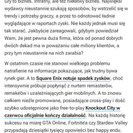
Gry to biznes. Intratny, ale też niełatwy biznes. Najwięksi
wydawcy nieustannie szukają sposobów, by wstrzelić się w
trendy i potrzeby graczy, a przez to odnotować ładnie
wyglądające w raportach zyski. Nie każdy jednak musi się
tak starać. Jakbyście zareagowali, gdybym powiedział
Wam, że jest pewna duża firma, która od ponad dobrych
dwóch dekad ma w poważaniu całe miliony klientów, a
przy tym nieustannie na nich zarabia?
W ostatnim czasie nie stanowi wielkiego problemu
natrafienie na informacje pokazujące, jak trudny bywa
rynek gier. A to
Square Enix notuje spadek zysków
, choć
intensywnie próbuje popłynąć z nurtem remasterów,
remake’ów i uzależniających gier mobilnych. A to znowu
całkiem nieźle promowane, posiadające cross-play i dość
szybko udostępnione jako free-to-play
Knockout City w
czerwcu oficjalnie kończy działalność
. Na każdą historię
sukcesu na miarę
GTA Online
,
Fortnite’a
czy
Stardew Valley
przypadają dziesiątki tysięcy opowieści bez happy endu.