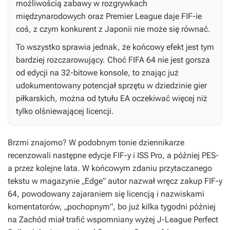
możliwością zabawy w rozgrywkach
międzynarodowych oraz Premier League daje
FIF-ie
coś, z czym konkurent z Japonii nie może się równać.
To wszystko sprawia jednak, że końcowy efekt jest tym
bardziej rozczarowujący. Choć
FIFA 64
nie jest gorsza
od edycji na 32-bitowe konsole, to znając już
udokumentowany potencjał sprzętu w dziedzinie gier
piłkarskich, można od tytułu EA oczekiwać więcej niż
tylko olśniewającej licencji.
Brzmi znajomo? W podobnym tonie dziennikarze
recenzowali następne edycje
FIF-y
i
ISS Pro
, a później
PES-
a
przez kolejne lata. W końcowym zdaniu przytaczanego
tekstu w magazynie „Edge” autor nazwał wręcz zakup
FIF-y
64
, powodowany zajaraniem się licencją i nazwiskami
komentatorów, „pochopnym”, bo już kilka tygodni później
na Zachód miał trafić wspomniany wyżej
J-League Perfect