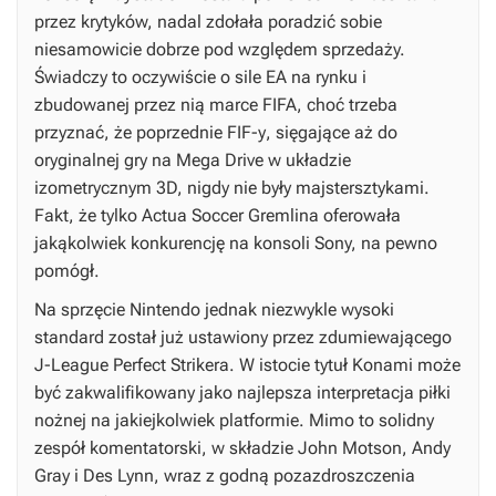
przez krytyków, nadal zdołała poradzić sobie
niesamowicie dobrze pod względem sprzedaży.
Świadczy to oczywiście o sile EA na rynku i
zbudowanej przez nią marce
FIFA
, choć trzeba
przyznać, że poprzednie
FIF-y
, sięgające aż do
oryginalnej gry na Mega Drive w układzie
izometrycznym 3D, nigdy nie były majstersztykami.
Fakt, że tylko
Actua Soccer
Gremlina oferowała
jakąkolwiek konkurencję na konsoli Sony, na pewno
pomógł.
Na sprzęcie Nintendo jednak niezwykle wysoki
standard został już ustawiony przez zdumiewającego
J-League Perfect Strikera
. W istocie tytuł Konami może
być zakwalifikowany jako najlepsza interpretacja piłki
nożnej na jakiejkolwiek platformie. Mimo to solidny
zespół komentatorski, w składzie John Motson, Andy
Gray i Des Lynn, wraz z godną pozazdroszczenia