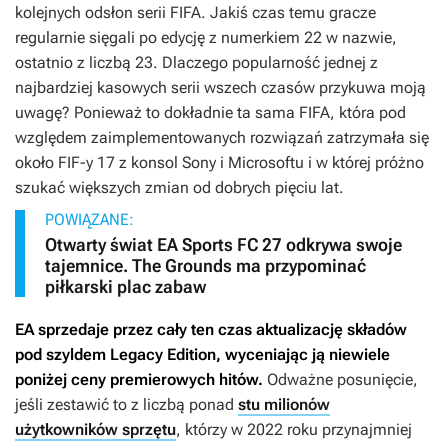
kolejnych odsłon serii
FIFA
. Jakiś czas temu gracze
regularnie sięgali po edycję z numerkiem 22 w nazwie,
ostatnio z liczbą 23. Dlaczego popularność jednej z
najbardziej kasowych serii wszech czasów przykuwa moją
uwagę? Ponieważ to dokładnie ta sama
FIFA
, która pod
względem zaimplementowanych rozwiązań zatrzymała się
około
FIF-y 17
z konsol Sony i Microsoftu i w której próżno
szukać większych zmian od dobrych pięciu lat.
POWIĄZANE:
Otwarty świat EA Sports FC 27 odkrywa swoje
tajemnice. The Grounds ma przypominać
piłkarski plac zabaw
EA sprzedaje przez cały ten czas aktualizację składów
pod szyldem
Legacy Edition
, wyceniając ją niewiele
poniżej ceny premierowych hitów.
Odważne posunięcie,
jeśli zestawić to z liczbą ponad
stu milionów
użytkowników sprzętu
, którzy w 2022 roku przynajmniej