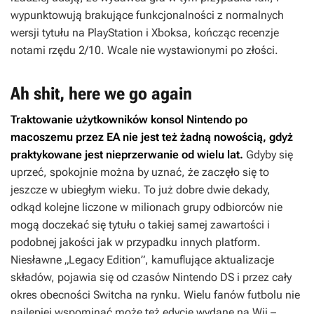
wypunktowują brakujące funkcjonalności z normalnych
wersji tytułu na PlayStation i Xboksa, kończąc recenzje
notami rzędu 2/10. Wcale nie wystawionymi po złości.
Ah shit, here we go again
Traktowanie użytkowników konsol Nintendo po
macoszemu przez EA nie jest też żadną nowością, gdyż
praktykowane jest nieprzerwanie od wielu lat.
Gdyby się
uprzeć, spokojnie można by uznać, że zaczęło się to
jeszcze w ubiegłym wieku. To już dobre dwie dekady,
odkąd kolejne liczone w milionach grupy odbiorców nie
mogą doczekać się tytułu o takiej samej zawartości i
podobnej jakości jak w przypadku innych platform.
Niesławne „Legacy Edition”, kamuflujące aktualizacje
składów, pojawia się od czasów Nintendo DS i przez cały
okres obecności Switcha na rynku. Wielu fanów futbolu nie
najlepiej wspominać może też edycje wydane na Wii –