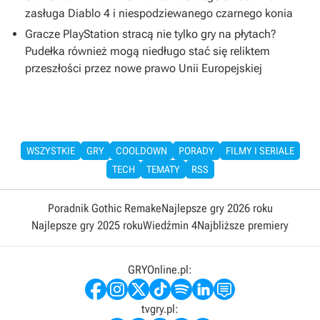
zasługa Diablo 4 i niespodziewanego czarnego konia
Gracze PlayStation stracą nie tylko gry na płytach?
Pudełka również mogą niedługo stać się reliktem
przeszłości przez nowe prawo Unii Europejskiej
WSZYSTKIE
GRY
COOLDOWN
PORADY
FILMY I SERIALE
TECH
TEMATY
RSS
Poradnik Gothic Remake
Najlepsze gry 2026 roku
Najlepsze gry 2025 roku
Wiedźmin 4
Najbliższe premiery
GRYOnline.pl:
tvgry.pl: