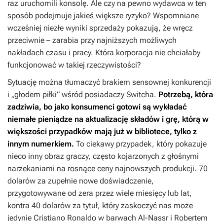
raz uruchomili konsolę. Ale czy na pewno wydawca w ten
sposób podejmuje jakieś większe ryzyko? Wspomniane
wcześniej niezłe wyniki sprzedaży pokazują, że wręcz
przeciwnie – zarabia przy najniższych możliwych
nakładach czasu i pracy. Która korporacja nie chciałaby
funkcjonować w takiej rzeczywistości?
Sytuację można tłumaczyć brakiem sensownej konkurencji
i „głodem piłki” wśród posiadaczy Switcha.
Potrzebą, która
zadziwia, bo jako konsumenci gotowi są wykładać
niemałe pieniądze na aktualizację składów i grę, którą w
większości przypadków mają już w bibliotece, tylko z
innym numerkiem.
To ciekawy przypadek, który pokazuje
nieco inny obraz graczy, często kojarzonych z głośnymi
narzekaniami na rosnące ceny najnowszych produkcji. 70
dolarów za zupełnie nowe doświadczenie,
przygotowywane od zera przez wiele miesięcy lub lat,
kontra 40 dolarów za tytuł, który zaskoczyć nas może
jedynie Cristiano Ronaldo w barwach Al-Nassr i Robertem