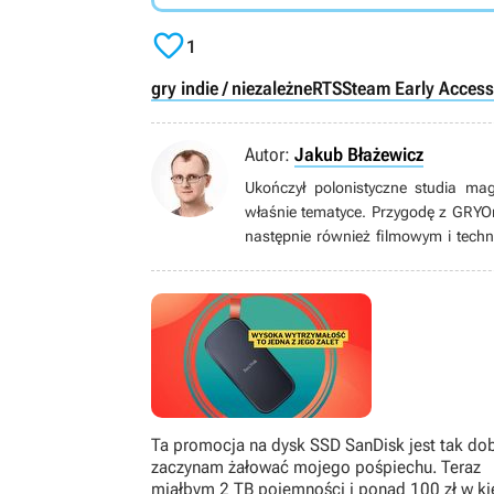

1
gry indie / niezależne
RTS
Steam Early Access
Autor:
Jakub Błażewicz
Ukończył polonistyczne studia ma
właśnie tematyce. Przygodę z GRYO
następnie również filmowym i techn
wideo (i nie tylko wideo) zaintere
wielkim fanem (w tym metroidva
papierowymi), bijatykami, soulslike
zachwycać się pikselowymi postaci
starszymi).
Ta promocja na dysk SSD SanDisk jest tak dob
zaczynam żałować mojego pośpiechu. Teraz
miałbym 2 TB pojemności i ponad 100 zł w ki