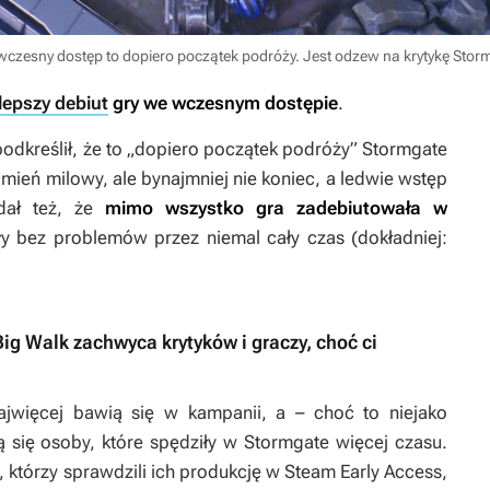
wczesny dostęp to dopiero początek podróży. Jest odzew na krytykę Sto
jlepszy debiut
gry we wczesnym dostępie
.
podkreślił, że to „dopiero początek podróży”
Stormgate
eń milowy, ale bynajmniej nie koniec, a ledwie wstęp
dał też, że
mimo wszystko gra zadebiutowała w
ły bez problemów przez niemal cały czas (dokładniej:
ig Walk zachwyca krytyków i graczy, choć ci
ajwięcej bawią się w kampanii, a – choć to niejako
ą się osoby, które spędziły w
Stormgate
więcej czasu.
którzy sprawdzili ich produkcję w Steam Early Access,