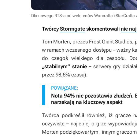
Dla nowego RTS-a od weterenów Warcrafta i StarCrafta 
Twórcy
Stormgate
skomentowali
nie na
Tom Morten, prezes Frost Giant Studios, 
w ramach wczesnego dostępu – ważny kami
do czegoś wielkiego dla zespołu. Do
„stabilnym” stanie
– serwery gry działa
przez 98,6% czasu).
POWIĄZANE:
Nota 94% nie pozostawia złudzeń. B
narzekają na kluczowy aspekt
Twórca podkreślił również, iż gracze n
oczywiste – najlepiej o grze wypowiadaj
Morten podziękował tym i innym graczom, 