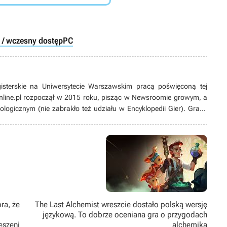
 / wczesny dostęp
PC
gisterskie na Uniwersytecie Warszawskim pracą poświęconą tej
nline.pl rozpoczął w 2015 roku, pisząc w Newsroomie growym, a
ologicznym (nie zabrakło też udziału w Encyklopedii Gier). Grami
sowany od lat. Zaczynał od platformówek i do dziś pozostaje ich
nii), ale wykazuje też zainteresowanie karciankami (także
’ami i w zasadzie wszystkim, co dotyczy gier jako takich. Potrafi
ami z gier pamiętających czasy Game Boya łupanego (jeśli nie
ra, że
The Last Alchemist wreszcie dostało polską wersję
językową. To dobrze oceniana gra o przygodach
eszeni
alchemika