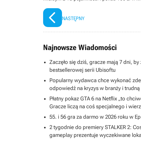
NASTĘPNY
Najnowsze Wiadomości
Zaczęło się dziś, gracze mają 7 dni, b
bestsellerowej serii Ubisoftu
Popularny wydawca chce wykonać zdecy
odpowiedź na kryzys w branży i trudną 
Płatny pokaz GTA 6 na Netflix „to chc
Gracze liczą na coś specjalnego i wier
55. i 56 gra za darmo w 2026 roku w E
2 tygodnie do premiery STALKER 2: Cost
gameplay prezentuje wyczekiwane loka