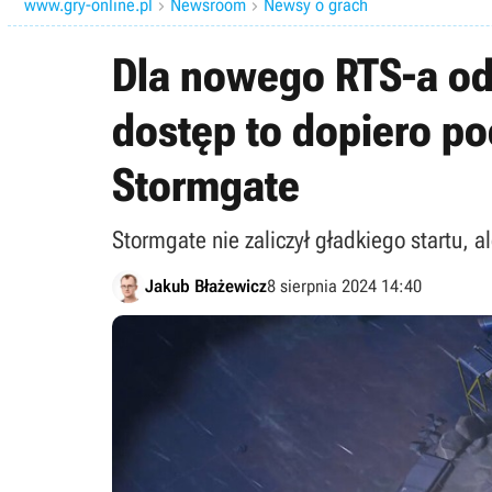
www.gry-online.pl
Newsroom
Newsy o grach


Dla nowego RTS-a od
dostęp to dopiero po
Stormgate
Stormgate nie zaliczył gładkiego startu, 
Jakub Błażewicz
8 sierpnia 2024 14:40