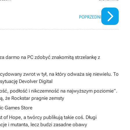
POPRZEDNI
y za darmo na PC zdobyć znakomitą strzelankę z
dowany zwrot w tył, na który odważa się niewielu. To
sytuację Devolver Digital
iwość, podłość i nikczemność na najwyższym poziomie”.
zą, że Rockstar pragnie zemsty
pic Games Store
 of Hope, a twórcy publikują takie coś. Długi
cje i mutanta, lecz budzi zasadne obawy