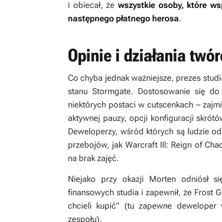
i obiecał, że
wszystkie osoby, które ws
następnego płatnego herosa
.
Opinie i działania twó
Co chyba jednak ważniejsze, prezes stud
stanu
Stormgate
. Dostosowanie się do
niektórych postaci w cutscenkach – zajm
aktywnej pauzy, opcji konfiguracji skrót
Deweloperzy, wśród których są ludzie od
przebojów, jak W
arcraft III: Reign of Ch
na brak zajęć.
Niejako przy okazji Morten odniósł s
finansowych studia i zapewnił, że Frost G
chcieli kupić” (tu zapewne deweloper 
zespołu).