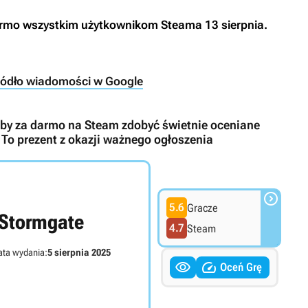
rmo wszystkim użytkownikom Steama 13 sierpnia.
ródło wiadomości w Google
i, by za darmo na Steam zdobyć świetnie oceniane
To prezent z okazji ważnego ogłoszenia

5.6
Gracze
Stormgate
4.7
Steam
ta wydania:
5 sierpnia 2025


Oceń Grę