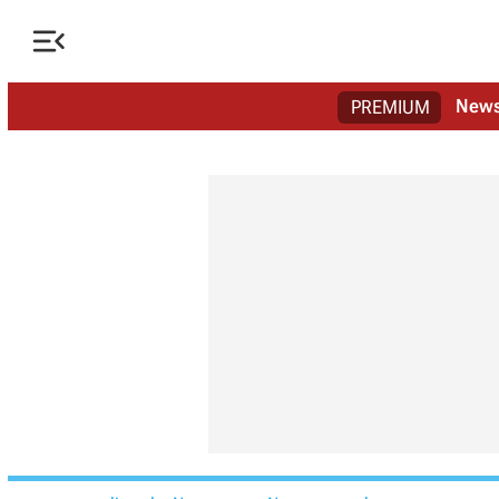

New
PREMIUM