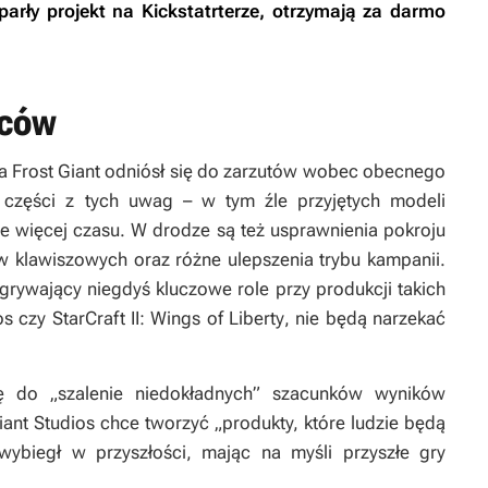
parły projekt na Kickstatrterze, otrzymają za darmo
rców
ia Frost Giant odniósł się do zarzutów wobec obecnego
 części z tych uwag – w tym źle przyjętych modeli
ie więcej czasu. W drodze są też usprawnienia pokroju
ów klawiszowych oraz różne ulepszenia trybu kampanii.
grywający niegdyś kluczowe role przy produkcji takich
aos
czy
StarCraft II: Wings of Liberty
, nie będą narzekać
ię do „szalenie niedokładnych” szacunków wyników
iant Studios chce tworzyć „produkty, które ludzie będą
wybiegł w przyszłości, mając na myśli przyszłe gry