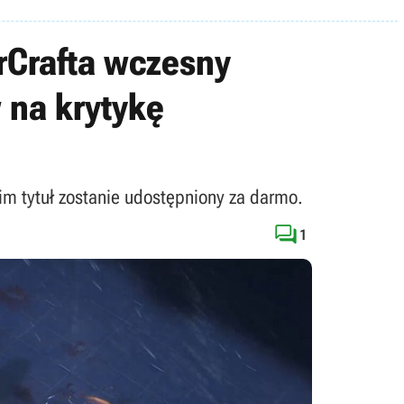
rCrafta wczesny
 na krytykę
nim tytuł zostanie udostępniony za darmo.

1