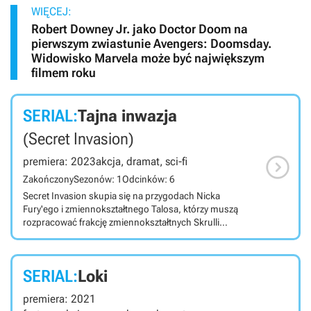
WIĘCEJ:
Robert Downey Jr. jako Doctor Doom na
pierwszym zwiastunie Avengers: Doomsday.
Widowisko Marvela może być największym
filmem roku
SERIAL:
Tajna inwazja
(Secret Invasion)

premiera: 2023
akcja, dramat, sci-fi
Zakończony
Sezonów: 1
Odcinków: 6
Secret Invasion skupia się na przygodach Nicka
Fury'ego i zmiennokształtnego Talosa, którzy muszą
rozpracować frakcję zmiennokształtnych Skrulli
infiltrujących Ziemię do lat. Produkcja należy do tzw.
MCU (Marvel Cinematic Universe). Secret Invasion jest
komiksowym serialem akcji wyprodukowanym dla
SERIAL:
Loki
platformy Disney+, którego twórcą jest Kyle Bradstreet
(Mr. Robot). Jego głównymi bohaterami są Nick Fury
premiera: 2021
oraz Talos, członek obcej rasy Skrulli potrafiących