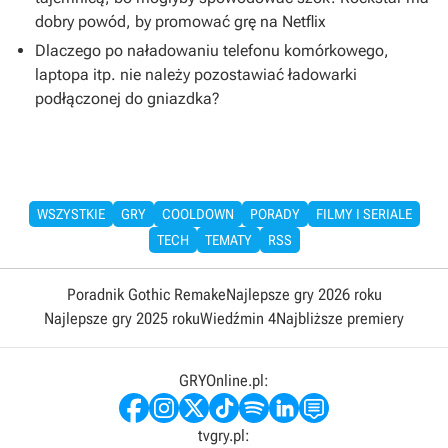
dobry powód, by promować grę na Netflix
Dlaczego po naładowaniu telefonu komórkowego,
laptopa itp. nie należy pozostawiać ładowarki
podłączonej do gniazdka?
WSZYSTKIE
GRY
COOLDOWN
PORADY
FILMY I SERIALE
TECH
TEMATY
RSS
Poradnik Gothic Remake
Najlepsze gry 2026 roku
Najlepsze gry 2025 roku
Wiedźmin 4
Najbliższe premiery
GRYOnline.pl:
tvgry.pl: