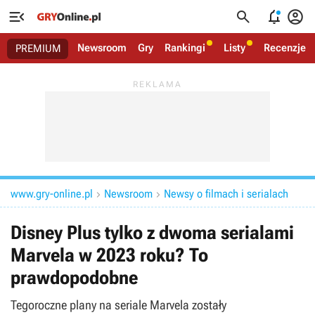




Newsroom
Gry
Rankingi
Listy
Recenzje
PREMIUM
www.gry-online.pl
Newsroom
Newsy o filmach i serialach


Disney Plus tylko z dwoma serialami
Marvela w 2023 roku? To
prawdopodobne
Tegoroczne plany na seriale Marvela zostały