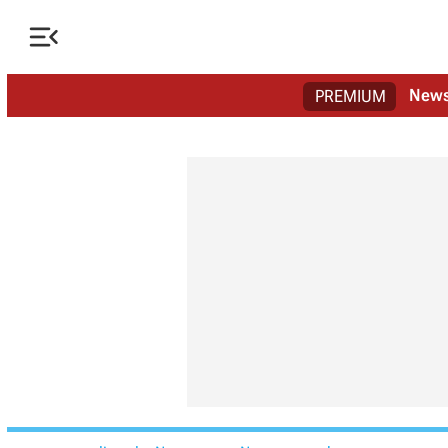

New
PREMIUM