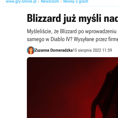
www.gry-online.pl
Newsroom
Newsy o grach


Blizzard już myśli n
Myśleliście, że Blizzard po wprowadzeniu 
samego w Diablo IV? Wysyłane przez firm
Zuzanna Domeradzka
15 sierpnia 2022 11:59