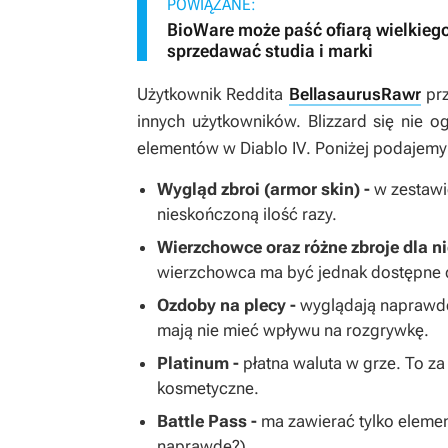
POWIĄZANE:
BioWare może paść ofiarą wielkiego
sprzedawać studia i marki
Użytkownik Reddita
BellasaurusRawr
prz
innych użytkowników. Blizzard się nie 
elementów w
Diablo IV
. Poniżej podajemy
Wygląd zbroi (armor skin) -
w zestawie
nieskończoną ilość razy.
Wierzchowce oraz różne zbroje dla ni
wierzchowca ma być jednak dostępne 
Ozdoby na plecy -
wyglądają naprawdę
mają nie mieć wpływu na rozgrywkę.
Platinum -
płatna waluta w grze. To z
kosmetyczne.
Battle Pass -
ma zawierać tylko eleme
naprawdę?).