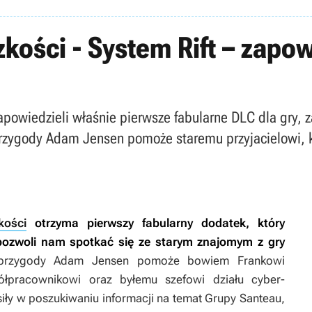
kości - System Rift – zapo
powiedzieli właśnie pierwsze fabularne DLC dla gry, z
przygody Adam Jensen pomoże staremu przyjacielowi,
kości
otrzyma pierwszy fabularny dodatek, który
pozwoli nam spotkać się ze starym znajomym z gry
przygody Adam Jensen pomoże bowiem Frankowi
ółpracownikowi oraz byłemu szefowi działu cyber-
siły w poszukiwaniu informacji na temat Grupy Santeau,