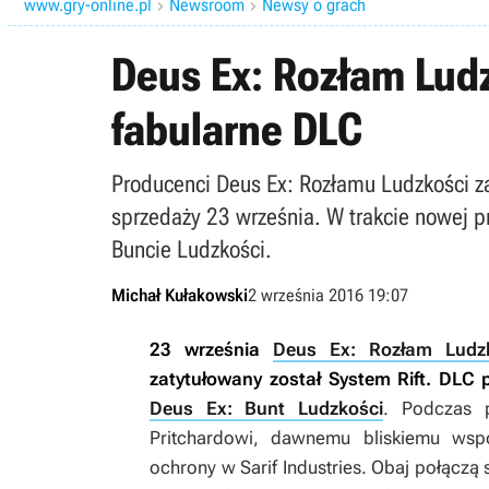
www.gry-online.pl
Newsroom
Newsy o grach


Deus Ex: Rozłam Ludz
fabularne DLC
Producenci Deus Ex: Rozłamu Ludzkości za
sprzedaży 23 września. W trakcie nowej 
Buncie Ludzkości.
Michał Kułakowski
2 września 2016 19:07
23 września
Deus Ex: Rozłam Ludz
zatytułowany został
System Rift
. DLC 
Deus Ex: Bunt Ludzkości
. Podczas 
Pritchardowi, dawnemu bliskiemu wsp
ochrony w Sarif Industries. Obaj połączą 