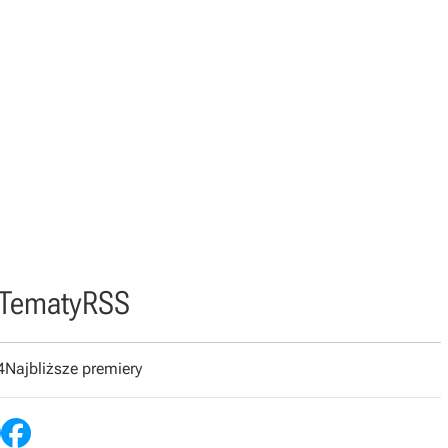
Tematy
RSS
4
Najbliższe premiery