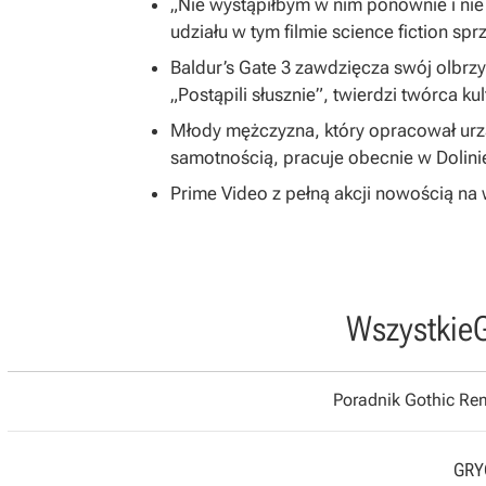
„Nie wystąpiłbym w nim ponownie i nie
udziału w tym filmie science fiction spr
Baldur’s Gate 3 zawdzięcza swój olbrzym
„Postąpili słusznie”, twierdzi twórca ku
Młody mężczyzna, który opracował ur
samotnością, pracuje obecnie w Dolin
Prime Video z pełną akcji nowością na w
Wszystkie
Poradnik Gothic R
GRYO