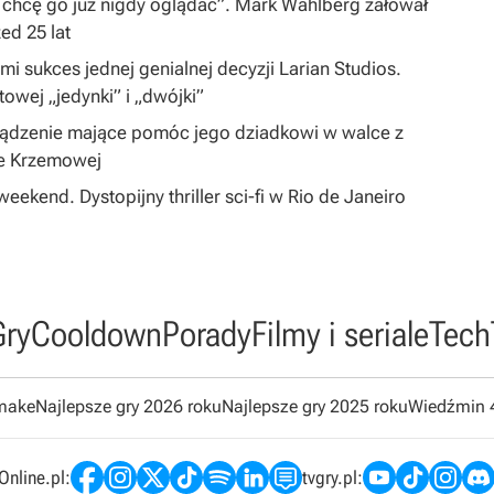
 chcę go już nigdy oglądać”. Mark Wahlberg żałował
zed 25 lat
i sukces jednej genialnej decyzji Larian Studios.
ltowej „jedynki” i „dwójki”
ządzenie mające pomóc jego dziadkowi w walce z
ie Krzemowej
eekend. Dystopijny thriller sci-fi w Rio de Janeiro
Gry
Cooldown
Porady
Filmy i seriale
Tech
emake
Najlepsze gry 2026 roku
Najlepsze gry 2025 roku
Wiedźmin 
nline.pl:
tvgry.pl: