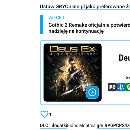
Ustaw GRYOnline.pl jako preferowane ź
WIĘCEJ:
Gothic 2 Remake oficjalnie potwie
nadzieję na kontynuację
De
De


1
DLC i dodatki
Eidos Montreal
gry RPG
PC
PS4
X