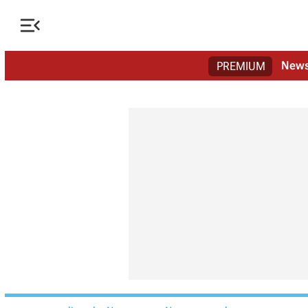

New
PREMIUM