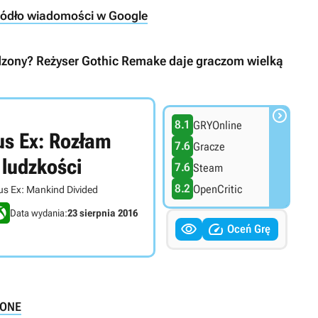
ródło wiadomości w Google
rdzony? Reżyser Gothic Remake daje graczom wielką

8.1
GRYOnline
us Ex: Rozłam
7.6
Gracze
ludzkości
7.6
Steam
8.2
OpenCritic
us Ex: Mankind Divided
Data wydania:
23 sierpnia 2016


Oceń Grę
ONE