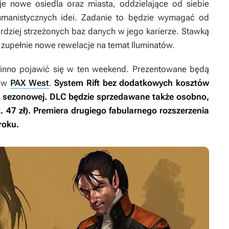
uje nowe osiedla oraz miasta, oddzielające od siebie
umanistycznych idei. Zadanie to będzie wymagać od
ardziej strzeżonych baz danych w jego karierze. Stawką
e zupełnie nowe rewelacje na temat Iluminatów.
winno pojawić się w ten weekend. Prezentowane będą
gów
PAX West
.
System Rift
bez dodatkowych kosztów
i sezonowej. DLC będzie sprzedawane także osobno,
 47 zł). Premiera drugiego fabularnego rozszerzenia
roku.