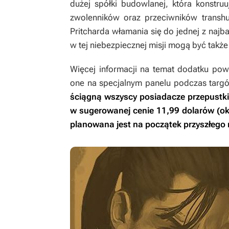
dużej spółki budowlanej, która konstru
zwolenników oraz przeciwników transh
Pritcharda włamania się do jednej z najb
w tej niebezpiecznej misji mogą być takż
Więcej informacji na temat dodatku po
one na specjalnym panelu podczas tar
ściągną wszyscy posiadacze przepustk
w sugerowanej cenie 11,99 dolarów (ok.
planowana jest na początek przyszłego 