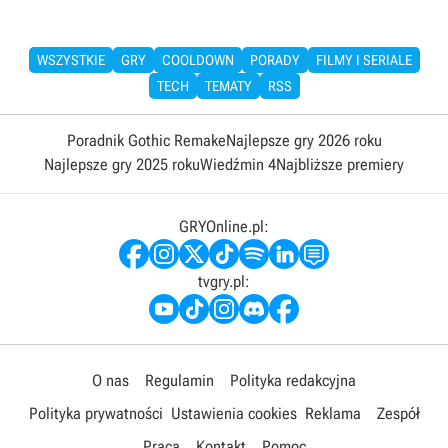
WSZYSTKIE
GRY
COOLDOWN
PORADY
FILMY I SERIALE
TECH
TEMATY
RSS
Poradnik Gothic Remake
Najlepsze gry 2026 roku
Najlepsze gry 2025 roku
Wiedźmin 4
Najbliższe premiery
GRYOnline.pl:
tvgry.pl:
O nas
Regulamin
Polityka redakcyjna
Polityka prywatności
Ustawienia cookies
Reklama
Zespół
Praca
Kontakt
Pomoc