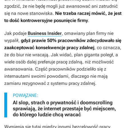
zgodzić, że nie będę mogli już awansować ani zatrudnić
się na nowe stanowiska.
Nie trzeba raczej mówić, że jest
to dość kontrowersyjne posunięcie firmy
.
Jak podaje
Business Insider
, omawiany plan firmy nie
wypalił,
gdyż prawie 50% pracowników zdecydowało się
zaakceptować konsekwencje pracy zdalnej
, co oznacza,
że do biur nie wracają. Jak widać, plan giganta poległ, a
wiele osób dalej preferuje pracę zdalną, niż możliwość
awansowania. Część pracowników podzieliło się z
internautami swoimi powodami, dlaczego nie mają
zamiaru rezygnować z systemu pracy zdalnej.
POWIĄZANE:
AI slop, strach o prywatność i doomscrolling
sprawiają, że internet przestaje być miejscem,
do którego ludzie chcą wracać
Wymienia się tutaj między innymi bezcelowość pracy