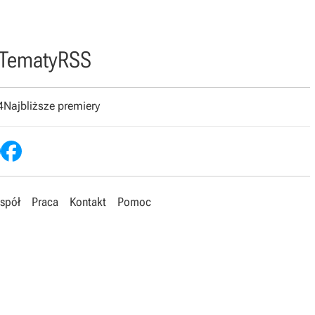
Tematy
RSS
4
Najbliższe premiery
spół
Praca
Kontakt
Pomoc