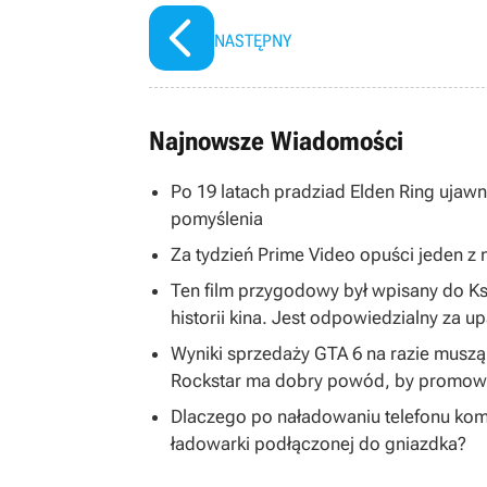
NASTĘPNY
Najnowsze Wiadomości
Po 19 latach pradziad Elden Ring ujawni
pomyślenia
Za tydzień Prime Video opuści jeden z na
Ten film przygodowy był wpisany do K
historii kina. Jest odpowiedzialny za u
Wyniki sprzedaży GTA 6 na razie musz
Rockstar ma dobry powód, by promować
Dlaczego po naładowaniu telefonu kom
ładowarki podłączonej do gniazdka?