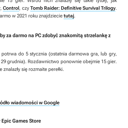
e 15 gier. Wsród nich znalazły się takie tytuły, jak
y
,
Control
, czy
Tomb Raider: Definitive Survival Trilogy
.
 darmo w 2021 roku znajdziecie
tutaj
.
, by za darmo na PC zdobyć znakomitą strzelankę z
 potrwa do 5 stycznia (ostatnia darmowa gra, lub gry,
od 29 grudnia). Rozdawnictwo ponownie obejmie 15 gier.
e znalazły się rozmaite perełki.
ródło wiadomości w Google
w Epic Games Store