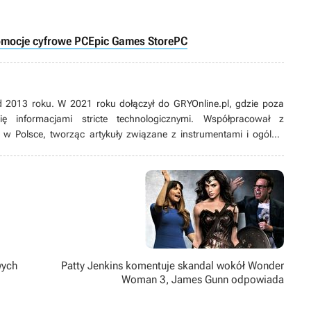
omocje cyfrowe PC
Epic Games Store
PC
 2013 roku. W 2021 roku dołączył do GRYOnline.pl, gdzie poza
 informacjami stricte technologicznymi. Współpracował z
w Polsce, tworząc artykuły związane z instrumentami i ogólnie
 komputerowymi interesuje się od dziecka. Poza tym jego
arze, komponowanie muzyki oraz sporty siłowe.
wych
Patty Jenkins komentuje skandal wokół Wonder
Woman 3, James Gunn odpowiada