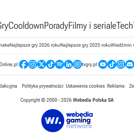
Gry
Cooldown
Porady
Filmy i seriale
Tech
emake
Najlepsze gry 2026 roku
Najlepsze gry 2025 roku
Wiedźmin 
nline.pl:
tvgry.pl:
edakcyjna
Polityka prywatności
Ustawienia cookies
Reklama
Ze
Copyright © 2000 -
2026
Webedia Polska SA