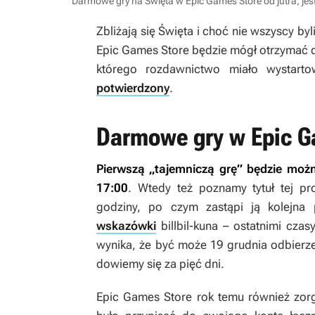
Darmowe gry na Święta w Epic Games Store od jutra, jest
Zbliżają się Święta i choć nie wszyscy by
Epic Games Store będzie mógł otrzymać
którego rozdawnictwo miało wystart
potwierdzony
.
Darmowe gry w Epic G
Pierwszą „tajemniczą grę” będzie możn
17:00
. Wtedy też poznamy tytuł tej p
godziny, po czym zastąpi ją kolejna
wskazówki
billbil-kuna – ostatnimi cza
wynika, że być może 19 grudnia odbier
dowiemy się za pięć dni.
Epic Games Store rok temu również zor