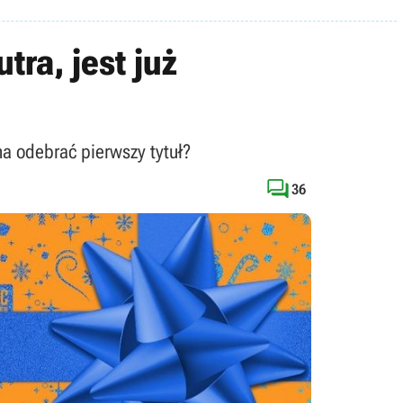
ra, jest już
na odebrać pierwszy tytuł?

36