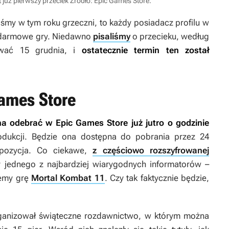
 już pierwszy przeciek
Źródło: Epic Games Store
.
liśmy w tym roku grzeczni, to każdy posiadacz profilu w
 darmowe gry. Niedawno
pisaliśmy
o przecieku, według
ować 15 grudnia, i
ostatecznie termin ten został
ames Store
a odebrać w Epic Games Store już jutro o godzinie
rodukcji. Będzie ona dostępna do pobrania przez 24
 pozycja. Co ciekawe,
z częściowo rozszyfrowanej
sy jednego z najbardziej wiarygodnych informatorów –
zemy grę
Mortal Kombat 11
. Czy tak faktycznie będzie,
ganizował świąteczne rozdawnictwo, w którym można