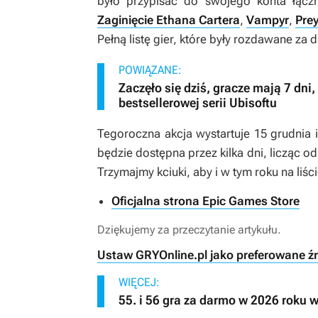
było przypisać do swojego konta łączni
Zaginięcie Ethana Cartera
,
Vampyr
,
Pre
Pełną listę gier, które były rozdawane za
POWIĄZANE:
Zaczęło się dziś, gracze mają 7 dni
bestsellerowej serii Ubisoftu
Tegoroczna akcja wystartuje 15 grudnia i
będzie dostępna przez kilka dni, licząc 
Trzymajmy kciuki, aby i w tym roku na liści
Oficjalna strona Epic Games Store
Dziękujemy za przeczytanie artykułu.
Ustaw GRYOnline.pl jako preferowane ź
WIĘCEJ:
55. i 56 gra za darmo w 2026 roku 