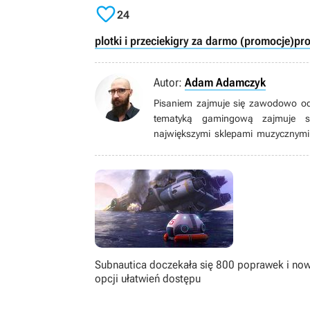

24
plotki i przecieki
gry za darmo (promocje)
pr
Autor:
Adam Adamczyk
Pisaniem zajmuje się zawodowo od
tematyką gamingową zajmuje się
największymi sklepami muzycznymi 
pojętym udźwiękowieniem. Grami
zainteresowania obejmują grę na git
Subnautica doczekała się 800 poprawek i no
opcji ułatwień dostępu