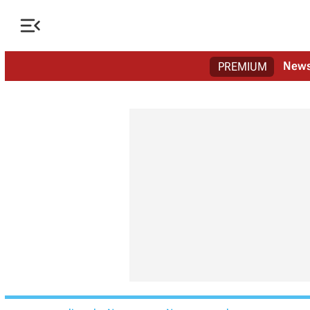

New
PREMIUM