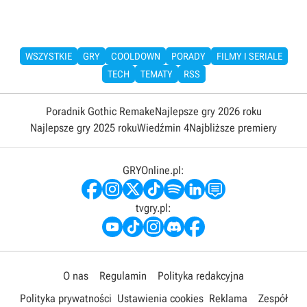
WSZYSTKIE
GRY
COOLDOWN
PORADY
FILMY I SERIALE
TECH
TEMATY
RSS
Poradnik Gothic Remake
Najlepsze gry 2026 roku
Najlepsze gry 2025 roku
Wiedźmin 4
Najbliższe premiery
GRYOnline.pl:
tvgry.pl:
O nas
Regulamin
Polityka redakcyjna
Polityka prywatności
Ustawienia cookies
Reklama
Zespół