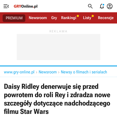




Newsroom
Gry
Rankingi
Listy
Recenzje
PREMIUM
www.gry-online.pl
Newsroom
Newsy o filmach i serialach


Daisy Ridley denerwuje się przed
powrotem do roli Rey i zdradza nowe
szczegóły dotyczące nadchodzącego
filmu Star Wars