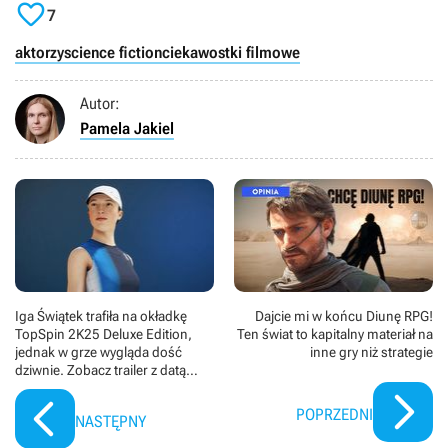

Johnson.
7
aktorzy
science fiction
ciekawostki filmowe
Autor:
Pamela Jakiel
Iga Świątek trafiła na okładkę
Dajcie mi w końcu Diunę RPG!
TopSpin 2K25 Deluxe Edition,
Ten świat to kapitalny materiał na
jednak w grze wygląda dość
inne gry niż strategie
dziwnie. Zobacz trailer z datą
premiery
POPRZEDNI
NASTĘPNY