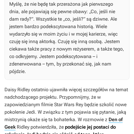
Myślę, że nie będę tak przerażona jak pierwszego
dnia, ale pojawiają się pewne obawy: „Co, jeśli nie
dam rady?”. Wszystkie te „co, jeśli?” są dziwne. Ale
jestem bardzo podekscytowana historią. Wiele
wydarzyło się w moim życiu i w mojej karierze, więc
czuję się inną aktorką. Czuję się inną osobą. Jestem
ciekawa także pracy z nowym reżyserem, a także tego,
co odkryjemy. Jestem podekscytowana – i
zdenerwowana – tym, by przekonać się, jak nam
pójdzie.
Daisy Ridley ostatnio ujawniła więcej szczegółów na temat
nadchodzącego projektu. Przypomnijmy, że w
zapowiedzianym filmie
Star Wars
Rey będzie szkolić nowe
pokolenie Jedi. W związku z tym pojawia się pytanie, jaką
mistrzynią okaże się ta bohaterka. W rozmowie z
Den of
Geek
Ridley potwierdziła, że
podejście jej postaci do