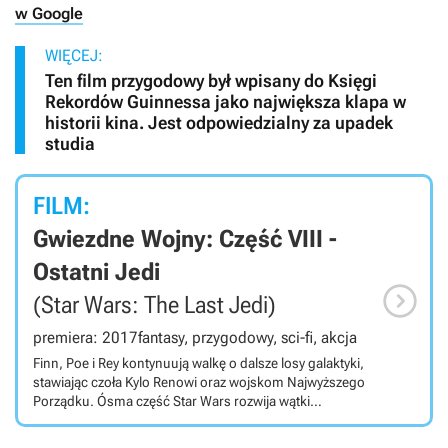
w Google
WIĘCEJ:
Ten film przygodowy był wpisany do Księgi
Rekordów Guinnessa jako największa klapa w
historii kina. Jest odpowiedzialny za upadek
studia
FILM:
Gwiezdne Wojny: Część VIII -
Ostatni Jedi

(Star Wars: The Last Jedi)
premiera: 2017
fantasy, przygodowy, sci-fi, akcja
Finn, Poe i Rey kontynuują walkę o dalsze losy galaktyki,
stawiając czoła Kylo Renowi oraz wojskom Najwyższego
Porządku. Ósma część Star Wars rozwija wątki
rozpoczęte w Przebudzeniu mocy, choć na stanowisku
reżysera doszło do zmiany – J.J. Abramsa zastąpił Rian