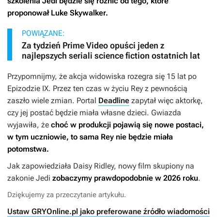
szkolenia Jedi będzie się różnić od tego, które
proponował Luke Skywalker.
POWIĄZANE:
Za tydzień Prime Video opuści jeden z
najlepszych seriali science fiction ostatnich lat
Przypomnijmy, że akcja widowiska rozegra się 15 lat po
Epizodzie IX.
Przez ten czas
w życiu Rey z pewnością
zaszło wiele zmian. Portal
Deadline
zapytał więc aktorkę,
czy jej postać będzie miała własne dzieci. Gwiazda
wyjawiła, że
choć w produkcji pojawią się nowe postaci,
w tym uczniowie, to sama Rey nie będzie miała
potomstwa.
Jak zapowiedziała Daisy Ridley, nowy film skupiony na
zakonie Jedi
zobaczymy prawdopodobnie w 2026 roku
.
Dziękujemy za przeczytanie artykułu.
Ustaw GRYOnline.pl jako preferowane źródło wiadomości