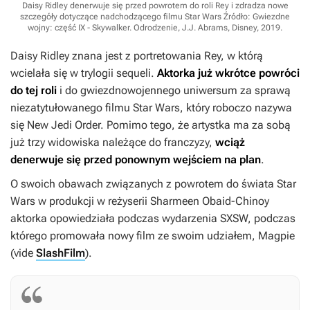
Daisy Ridley denerwuje się przed powrotem do roli Rey i zdradza nowe
szczegóły dotyczące nadchodzącego filmu Star Wars
Źródło: Gwiezdne
wojny: część IX - Skywalker. Odrodzenie, J.J. Abrams, Disney, 2019
.
Daisy Ridley znana jest z portretowania Rey, w którą
wcielała się w trylogii sequeli.
Aktorka już wkrótce powróci
do tej roli
i do gwiezdnowojennego uniwersum za sprawą
niezatytułowanego filmu
Star Wars
, który roboczo nazywa
się
New Jedi Order.
Pomimo tego, że artystka ma za sobą
już trzy widowiska należące do franczyzy,
wciąż
denerwuje się przed ponownym wejściem na plan
.
O swoich obawach związanych z powrotem do świata
Star
Wars
w produkcji w reżyserii Sharmeen Obaid-Chinoy
aktorka opowiedziała podczas wydarzenia SXSW, podczas
którego promowała nowy film ze swoim udziałem,
Magpie
(vide
SlashFilm
).