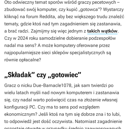
Oto odwieczny temat sporów wśród graczy pecetowych –
zbudować swój komputer, czy kupić „gotowca”? Wystarczy
kliknąć na forum Reddita, aby bez większego trudu znaleźć
tematy, gdzie ktoś nad tym zagadnieniem się zastanawia,
a brać radzi. Zajmijmy się więc jednym z
takich wątków
.
Czy w 2024 roku samodzielne dobieranie podzespołów
nadal ma sens? A może komputery oferowane przez
najpopularniejsze sieci sklepów specjalistycznych są
równie opłacalne?
„Składak” czy „gotowiec”
Gracz o nicku Due-Barnacle1078, jak sam twierdzi po
wielu latach myśli nad nowym komputerem i zastanawia
się, czy nadal warto poświęcić czas na złożenie własnej
konfiguracji PC. Czy ma to sens pod względem
ekonomicznym? Jeśli ktoś na tym się dobrze zna i to lubi,
to odpowiedź jest dość oczywista. Natomiast zagadnienie
pozostaje otwarte w przypadku średnio zaawansowanych