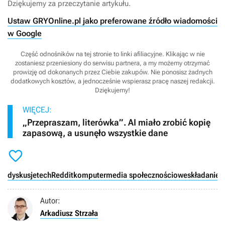
Dziękujemy za przeczytanie artykułu.
Ustaw GRYOnline.pl jako preferowane źródło wiadomości
w Google
Część odnośników na tej stronie to linki afiliacyjne. Klikając w nie
zostaniesz przeniesiony do serwisu partnera, a my możemy otrzymać
prowizję od dokonanych przez Ciebie zakupów. Nie ponosisz żadnych
dodatkowych kosztów, a jednocześnie wspierasz pracę naszej redakcji.
Dziękujemy!
WIĘCEJ:
„Przepraszam, literówka”. AI miało zrobić kopię
zapasową, a usunęło wszystkie dane

dyskusje
tech
Reddit
komputer
media społecznościowe
składanie 
Autor:
Arkadiusz Strzała