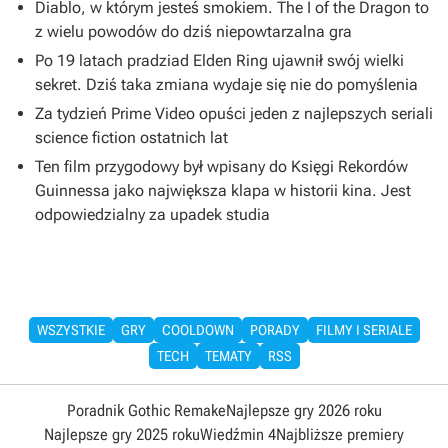
Diablo, w którym jesteś smokiem. The I of the Dragon to
z wielu powodów do dziś niepowtarzalna gra
Po 19 latach pradziad Elden Ring ujawnił swój wielki
sekret. Dziś taka zmiana wydaje się nie do pomyślenia
Za tydzień Prime Video opuści jeden z najlepszych seriali
science fiction ostatnich lat
Ten film przygodowy był wpisany do Księgi Rekordów
Guinnessa jako największa klapa w historii kina. Jest
odpowiedzialny za upadek studia
WSZYSTKIE
GRY
COOLDOWN
PORADY
FILMY I SERIALE
TECH
TEMATY
RSS
Poradnik Gothic Remake
Najlepsze gry 2026 roku
Najlepsze gry 2025 roku
Wiedźmin 4
Najbliższe premiery