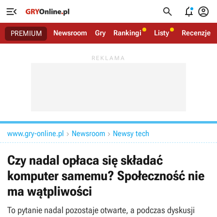




Newsroom
Gry
Rankingi
Listy
Recenzje
PREMIUM
www.gry-online.pl
Newsroom
Newsy tech


Czy nadal opłaca się składać
komputer samemu? Społeczność nie
ma wątpliwości
To pytanie nadal pozostaje otwarte, a podczas dyskusji