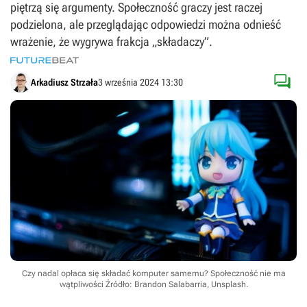
piętrzą się argumenty. Społeczność graczy jest raczej
podzielona, ale przeglądając odpowiedzi można odnieść
wrażenie, że wygrywa frakcja „składaczy”.

Arkadiusz Strzała
3 września 2024 13:30
Czy nadal opłaca się składać komputer samemu? Społeczność nie ma
wątpliwości
Źródło: Brandon Salabarria, Unsplash
.