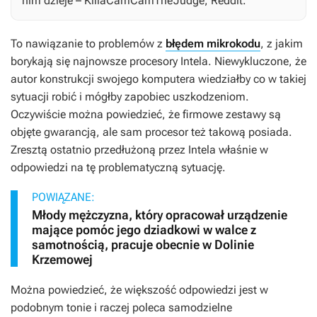
nim dzieje – KillaCamCamTheJudge, Reddit.
To nawiązanie to problemów z
błędem mikrokodu
, z jakim
borykają się najnowsze procesory Intela. Niewykluczone, że
autor konstrukcji swojego komputera wiedziałby co w takiej
sytuacji robić i mógłby zapobiec uszkodzeniom.
Oczywiście można powiedzieć, że firmowe zestawy są
objęte gwarancją, ale sam procesor też takową posiada.
Zresztą ostatnio przedłużoną przez Intela właśnie w
odpowiedzi na tę problematyczną sytuację.
POWIĄZANE:
Młody mężczyzna, który opracował urządzenie
mające pomóc jego dziadkowi w walce z
samotnością, pracuje obecnie w Dolinie
Krzemowej
Można powiedzieć, że większość odpowiedzi jest w
podobnym tonie i raczej poleca samodzielne