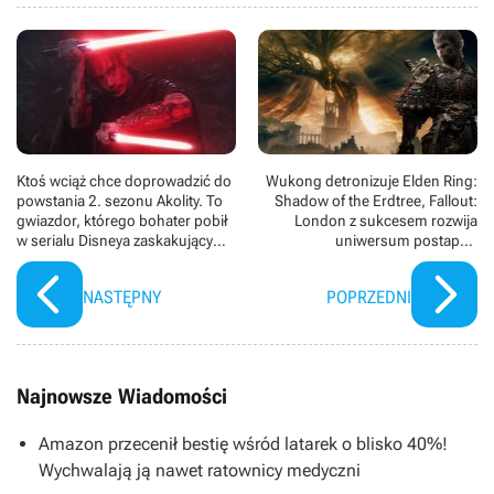
Ktoś wciąż chce doprowadzić do
Wukong detronizuje Elden Ring:
powstania 2. sezonu Akolity. To
Shadow of the Erdtree, Fallout:
gwiazdor, którego bohater pobił
London z sukcesem rozwija
w serialu Disneya zaskakujący
uniwersum postapo -
rekord Star Wars
najważniejsze RPG lata
NASTĘPNY
POPRZEDNI
Najnowsze Wiadomości
Amazon przecenił bestię wśród latarek o blisko 40%!
Wychwalają ją nawet ratownicy medyczni