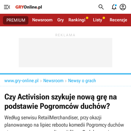




Newsroom
Gry
Rankingi
Listy
Recenzje
PREMIUM
www.gry-online.pl
Newsroom
Newsy o grach


Czy Activision szykuje nową grę na
podstawie Pogromców duchów?
Według serwisu RetailMerchandiser, przy okazji
planowanego na lipiec rebootu komedii Pogromcy duchów