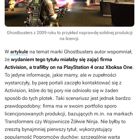
Ghostbusters z 2009 roku to przykład naprawdę solidnej produkcji
na licencji.
W
artykule
na temat marki Ghostbusters autor wspomniał,
że
wydaniem tego tytułu miałaby się zająć firma
Activision, a trafiłby on na PlayStation 4 oraz Xboksa One
.
To jedyne informacje, jakie mamy, ale w zupełności
wystarczyły, by parę portali zaczęło kontaktować się z
Activision, które do tej pory nie odniosło się w żaden
sposób do tych plotek. Taki scenariusz jest jednak bardzo
prawdopodobny: firma ma w swoim portfolio sporo
licencjonowanych produkcji, bazujących m.in. na markach
Transformers czy Wojownicze Żółwie Ninja. Nie byłby to
zresztą bynajmniej pierwszy tytuł, wykorzystujący
popularność
Pogromców duchów
: szczególnie warta