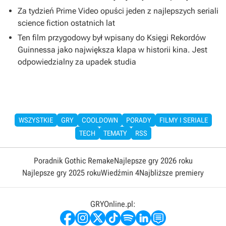
Za tydzień Prime Video opuści jeden z najlepszych seriali
science fiction ostatnich lat
Ten film przygodowy był wpisany do Księgi Rekordów
Guinnessa jako największa klapa w historii kina. Jest
odpowiedzialny za upadek studia
WSZYSTKIE
GRY
COOLDOWN
PORADY
FILMY I SERIALE
TECH
TEMATY
RSS
Poradnik Gothic Remake
Najlepsze gry 2026 roku
Najlepsze gry 2025 roku
Wiedźmin 4
Najbliższe premiery
GRYOnline.pl: