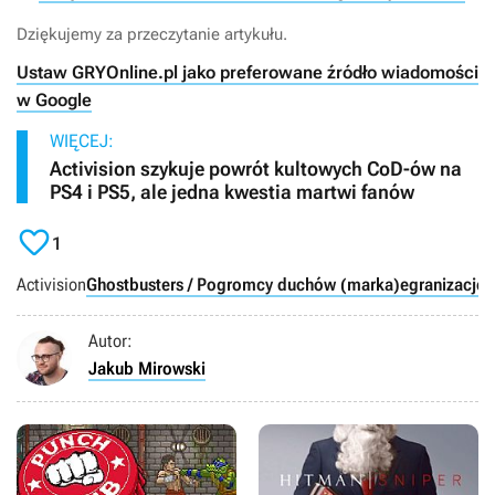
Dziękujemy za przeczytanie artykułu.
Ustaw GRYOnline.pl jako preferowane źródło wiadomości
w Google
WIĘCEJ:
Activision szykuje powrót kultowych CoD-ów na
PS4 i PS5, ale jedna kwestia martwi fanów

1
Activision
Ghostbusters / Pogromcy duchów (marka)
egranizacje f
Autor:
Jakub Mirowski