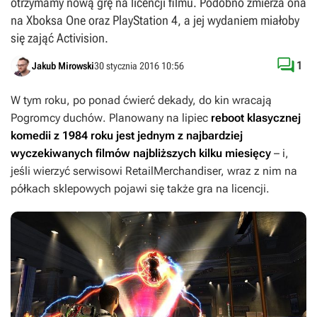
otrzymamy nową grę na licencji filmu. Podobno zmierza ona
na Xboksa One oraz PlayStation 4, a jej wydaniem miałoby
się zająć Activision.

1
Jakub Mirowski
30 stycznia 2016 10:56
W tym roku, po ponad ćwierć dekady, do kin wracają
Pogromcy duchów
. Planowany na lipiec
reboot klasycznej
komedii z 1984 roku jest jednym z najbardziej
wyczekiwanych filmów najbliższych kilku miesięcy
– i,
jeśli wierzyć serwisowi RetailMerchandiser, wraz z nim na
półkach sklepowych pojawi się także gra na licencji.