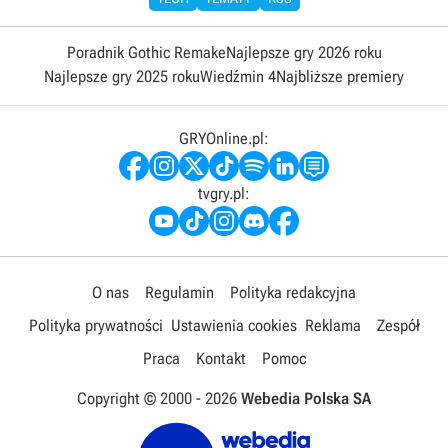
Poradnik Gothic Remake
Najlepsze gry 2026 roku
Najlepsze gry 2025 roku
Wiedźmin 4
Najbliższe premiery
GRYOnline.pl:
tvgry.pl:
O nas
Regulamin
Polityka redakcyjna
Polityka prywatności
Ustawienia cookies
Reklama
Zespół
Praca
Kontakt
Pomoc
Copyright © 2000 -
2026
Webedia Polska SA