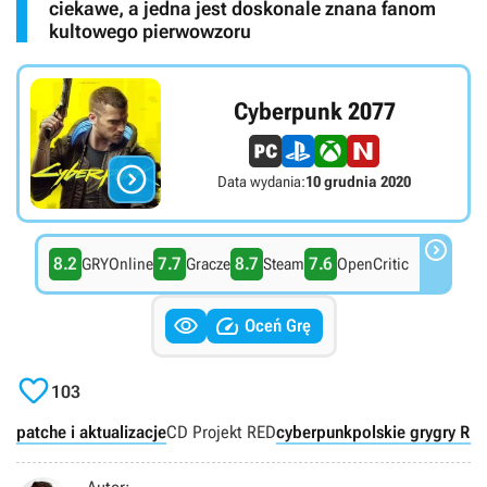
ciekawe, a jedna jest doskonale znana fanom
kultowego pierwowzoru
Cyberpunk 2077

Data wydania:
10 grudnia 2020

8.2
7.7
8.7
7.6
GRYOnline
Gracze
Steam
OpenCritic


Oceń Grę

103
patche i aktualizacje
CD Projekt RED
cyberpunk
polskie gry
gry RP