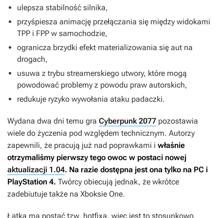
ulepsza stabilność silnika,
przyśpiesza animację przełączania się między widokami
TPP i FPP w samochodzie,
ogranicza brzydki efekt materializowania się aut na
drogach,
usuwa z trybu streamerskiego utwory, które mogą
powodować problemy z powodu praw autorskich,
redukuje ryzyko wywołania ataku padaczki.
Wydana dwa dni temu gra
Cyberpunk 2077
pozostawia
wiele do życzenia pod względem technicznym. Autorzy
zapewnili, że pracują już nad poprawkami i
właśnie
otrzymaliśmy pierwszy tego owoc w postaci nowej
aktualizacji 1.04
. Na razie dostępna jest ona tylko na PC i
PlayStation 4.
Twórcy obiecują jednak, że wkrótce
zadebiutuje także na Xboksie One.
Łatka ma postać tzw. hotfixa, więc jest to stosunkowo