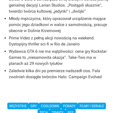
genialnej decyzji Larian Studios. „Postąpili słusznie”,
twierdzi twórca kultowej „jedynki” i „dwójki”
Młody mężczyzna, który opracował urządzenie mające
pomóc jego dziadkowi w walce z samotnością, pracuje
obecnie w Dolinie Krzemowej
Prime Video z pełną akcji nowością na weekend.
Dystopijny thriller sci-fi w Rio de Janeiro
Wydawca GTA 6 nie ma wątpliwości: cena gry Rockstar
Games to „niesamowita okazja”. Take-Two ma w
planach aż 29 nowych tytułów
Zaledwie kilka dni po premierze nadszedł cios. Fala
zwolnień dosięgła twórców Halo: Campaign Evolved
WSZYSTKIE
GRY
COOLDOWN
PORADY
FILMY I SERIALE
TECH
TEMATY
RSS