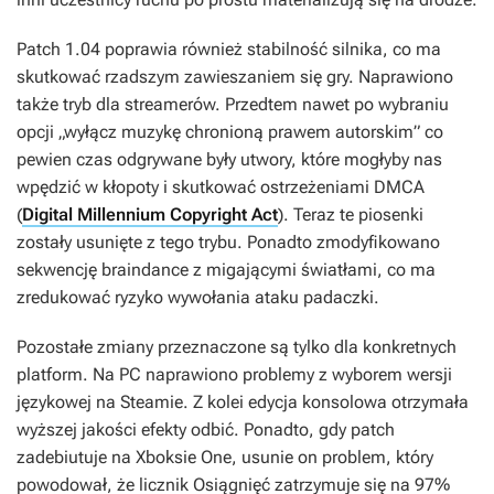
Patch 1.04 poprawia również stabilność silnika, co ma
skutkować rzadszym zawieszaniem się gry. Naprawiono
także tryb dla streamerów. Przedtem nawet po wybraniu
opcji „wyłącz muzykę chronioną prawem autorskim” co
pewien czas odgrywane były utwory, które mogłyby nas
wpędzić w kłopoty i skutkować ostrzeżeniami DMCA
(
Digital Millennium Copyright Act
). Teraz te piosenki
zostały usunięte z tego trybu. Ponadto zmodyfikowano
sekwencję braindance z migającymi światłami, co ma
zredukować ryzyko wywołania ataku padaczki.
Pozostałe zmiany przeznaczone są tylko dla konkretnych
platform. Na PC naprawiono problemy z wyborem wersji
językowej na Steamie. Z kolei edycja konsolowa otrzymała
wyższej jakości efekty odbić. Ponadto, gdy patch
zadebiutuje na Xboksie One, usunie on problem, który
powodował, że licznik Osiągnięć zatrzymuje się na 97%