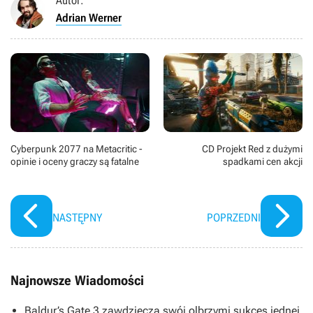
Autor:
Adrian Werner
Cyberpunk 2077 na Metacritic -
CD Projekt Red z dużymi
opinie i oceny graczy są fatalne
spadkami cen akcji
NASTĘPNY
POPRZEDNI
Najnowsze Wiadomości
Baldur’s Gate 3 zawdzięcza swój olbrzymi sukces jednej