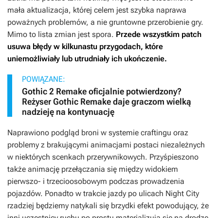
mała aktualizacja, której celem jest szybka naprawa
poważnych problemów, a nie gruntowne przerobienie gry.
Mimo to lista zmian jest spora.
Przede wszystkim patch
usuwa błędy w kilkunastu przygodach, które
uniemożliwiały lub utrudniały ich ukończenie.
POWIĄZANE:
Gothic 2 Remake oficjalnie potwierdzony?
Reżyser Gothic Remake daje graczom wielką
nadzieję na kontynuację
Naprawiono podgląd broni w systemie craftingu oraz
problemy z brakującymi animacjami postaci niezależnych
w niektórych scenkach przerywnikowych. Przyśpieszono
także animację przełączania się między widokiem
pierwszo- i trzecioosobowym podczas prowadzenia
pojazdów. Ponadto w trakcie jazdy po ulicach Night City
rzadziej będziemy natykali się brzydki efekt powodujący, że
inni uczestnicy ruchu po prostu materializują się na drodze.