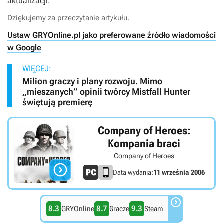
aktualizacji.
Dziękujemy za przeczytanie artykułu.
Ustaw GRYOnline.pl jako preferowane źródło wiadomości
w Google
WIĘCEJ:
Milion graczy i plany rozwoju. Mimo
„mieszanych” opinii twórcy Mistfall Hunter
świętują premierę
Company of Heroes:
Kompania braci
Company of Heroes

Data wydania:
11 września 2006

8.3
8.7
9.3
GRYOnline
Gracze
Steam