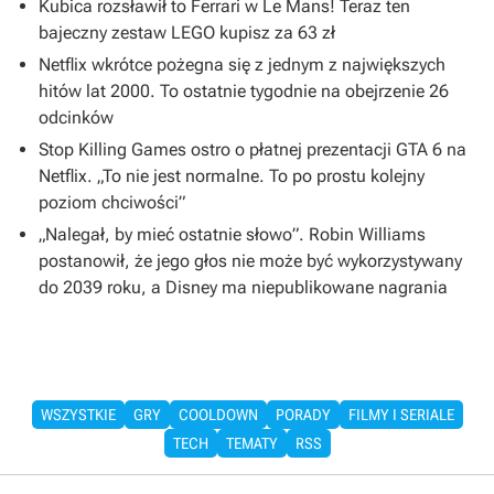
Kubica rozsławił to Ferrari w Le Mans! Teraz ten
bajeczny zestaw LEGO kupisz za 63 zł
Netflix wkrótce pożegna się z jednym z największych
hitów lat 2000. To ostatnie tygodnie na obejrzenie 26
odcinków
Stop Killing Games ostro o płatnej prezentacji GTA 6 na
Netflix. „To nie jest normalne. To po prostu kolejny
poziom chciwości”
„Nalegał, by mieć ostatnie słowo”. Robin Williams
postanowił, że jego głos nie może być wykorzystywany
do 2039 roku, a Disney ma niepublikowane nagrania
WSZYSTKIE
GRY
COOLDOWN
PORADY
FILMY I SERIALE
TECH
TEMATY
RSS