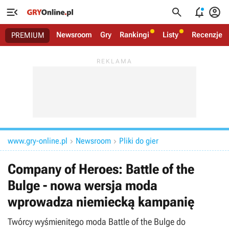




Newsroom
Gry
Rankingi
Listy
Recenzje
PREMIUM
www.gry-online.pl
Newsroom
Pliki do gier


Company of Heroes: Battle of the
Bulge - nowa wersja moda
wprowadza niemiecką kampanię
Twórcy wyśmienitego moda Battle of the Bulge do