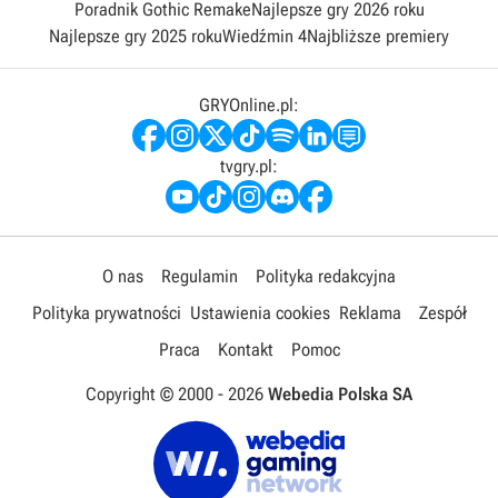
Poradnik Gothic Remake
Najlepsze gry 2026 roku
Najlepsze gry 2025 roku
Wiedźmin 4
Najbliższe premiery
GRYOnline.pl:
tvgry.pl:
O nas
Regulamin
Polityka redakcyjna
Polityka prywatności
Ustawienia cookies
Reklama
Zespół
Praca
Kontakt
Pomoc
Copyright © 2000 -
2026
Webedia Polska SA