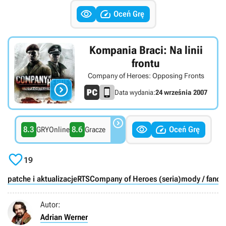


Oceń Grę
Kompania Braci: Na linii
frontu
Company of Heroes: Opposing Fronts

Data wydania:
24 września 2007



8.3
8.6
Oceń Grę
GRYOnline
Gracze

19
patche i aktualizacje
RTS
Company of Heroes (seria)
mody / fanow
Autor:
Adrian Werner