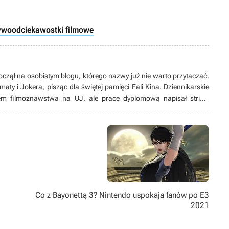
ywood
ciekawostki filmowe
czął na osobistym blogu, którego nazwy już nie warto przytaczać.
maty i Jokera, pisząc dla świętej pamięci Fali Kina. Dziennikarskie
m filmoznawstwa na UJ, ale pracę dyplomową napisał stricte
ca 2020 roku, na początku skrobał na potęgę o kinematografii,
pewnym momencie stał się człowiekiem od wszystkiego. Aktualnie
licystyki. Od lat męczy najdziwniejsze „indyki” i ogląda arthouse’owe
modernizm. Docenia siłę absurdu. Pewnie dlatego zdecydował się
 boiskach jako sędzia piłkarski (z marnym skutkiem). Przesadnie
sty.
Co z Bayonettą 3? Nintendo uspokaja fanów po E3
2021