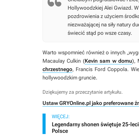
Hollywoodzkiej Alei Gwiazd. W
pozdrowienia z użyciem środk
niezważającej na siły natury du
świecić stąd po wsze czasy.
Warto wspomnieć również o innych „wygra
Macaulay Culkin (
Kevin sam w domu
),
chrzestnego
, Francis Ford Coppola. Wi
hollywoodzkim gruncie.
Dziękujemy za przeczytanie artykułu.
Ustaw GRYOnline.pl jako preferowane ź
WIĘCEJ:
Legendarny shonen świętuje 25-lec
Polsce