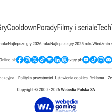
Gry
Cooldown
Porady
Filmy i seriale
Tech
emake
Najlepsze gry 2026 roku
Najlepsze gry 2025 roku
Wiedźmin 
nline.pl:
tvgry.pl:
edakcyjna
Polityka prywatności
Ustawienia cookies
Reklama
Ze
Copyright © 2000 -
2026
Webedia Polska SA