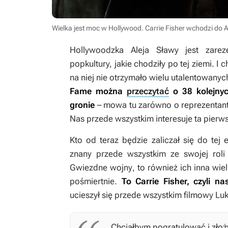
Wielka jest moc w Hollywood. Carrie Fisher wchodzi do A
Hollywoodzka Aleja Sławy jest zare
popkultury, jakie chodziły po tej ziemi. I
na niej nie otrzymało wielu utalentowanyc
Fame można
przeczytać
o 38 kolejnyc
gronie
– mowa tu zarówno o reprezentantach
Nas przede wszystkim interesuje ta pierw
Kto od teraz będzie zaliczał się do tej
znany przede wszystkim ze swojej ro
Gwiezdne wojny
, to również ich inna wi
pośmiertnie.
To Carrie Fisher, czyli n
ucieszył się przede wszystkim filmowy Lu
Chciałbym pogratulować i zło