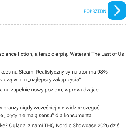
POPRZEDNI
cience fiction, a teraz cierpią. Weterani The Last of Us
ukces na Steam. Realistyczny symulator ma 98%
widzą w nim „najlepszy zakup życia”
ta na zupełnie nowy poziom, wprowadzając
 w branży nigdy wcześniej nie widział czegoś
e „płyty nie mają sensu” dla konsumenta
ake? Oglądaj z nami THQ Nordic Showcase 2026 dziś