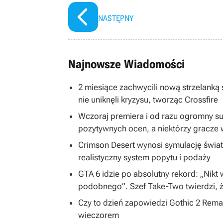
NASTĘPNY
Najnowsze Wiadomości
2 miesiące zachwycili nową strzelanką s
nie uniknęli kryzysu, tworząc Crossfire
Wczoraj premiera i od razu ogromny s
pozytywnych ocen, a niektórzy gracze 
Crimson Desert wynosi symulację świa
realistyczny system popytu i podaży
GTA 6 idzie po absolutny rekord: „Nikt
podobnego”. Szef Take-Two twierdzi, ż
Czy to dzień zapowiedzi Gothic 2 Rem
wieczorem