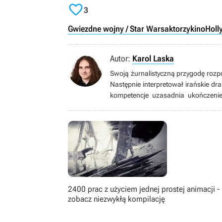

3
Gwiezdne wojny / Star Wars
aktorzy
kino
Holl
Autor:
Karol Laska
Swoją żurnalistyczną przygodę rozpo
Następnie interpretował irańskie dra
kompetencje uzasadnia ukończenie
groznawczą. W GOL-u działa od mar
następnie wbił do newsroomu, a w 
redaguje i tworzy treści w dziale pub
filmy – ubóstwia surrealizm i post
przez 2 lata biegać na B-klasowych
filozofuje, więc uważajcie na jego tek
2400 prac z użyciem jednej prostej animacji -
zobacz niezwykłą kompilację