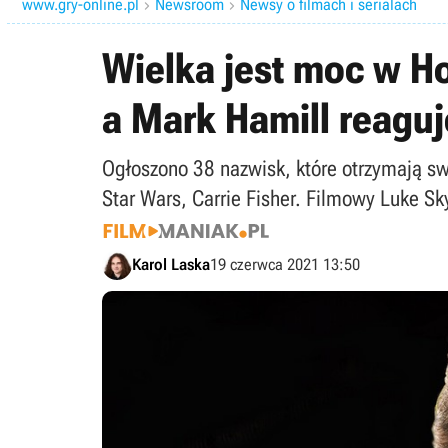
www.gry-online.pl
Newsroom
Newsy o filmach i serialach


Wielka jest moc w Ho
a Mark Hamill reaguj
Ogłoszono 38 nazwisk, które otrzymają sw
Star Wars, Carrie Fisher. Filmowy Luke Sk
Karol Laska
19 czerwca 2021 13:50