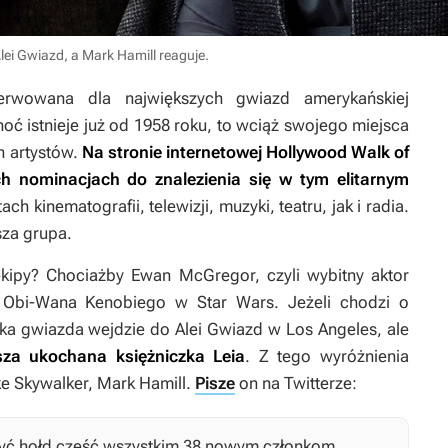
lei Gwiazd, a Mark Hamill reaguje.
zerwowana dla największych gwiazd amerykańskiej
 choć istnieje już od 1958 roku, to wciąż swojego miejsca
h artystów.
Na stronie internetowej Hollywood Walk of
h nominacjach do znalezienia się w tym elitarnym
 kinematografii, telewizji, muzyki, teatru, jak i radia.
sza grupa.
 ekipy? Chociażby Ewan McGregor, czyli wybitny aktor
li Obi-Wana Kenobiego w
Star Wars
. Jeżeli chodzi o
elka gwiazda wejdzie do Alei Gwiazd w Los Angeles, ale
asza ukochana księżniczka Leia
. Z tego wyróżnienia
ke Skywalker, Mark Hamill.
Pisze
on na Twitterze:
żyć hołd cześć wszystkim 38 nowym członkom