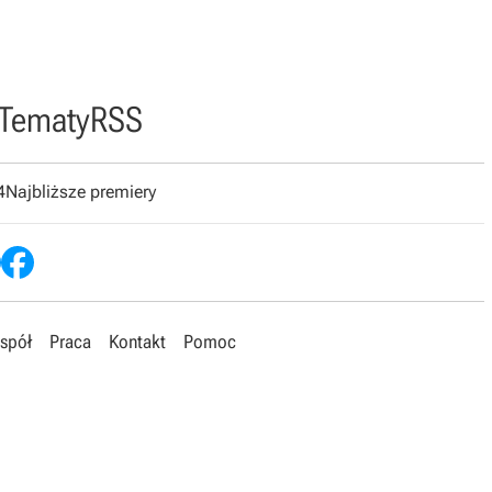
Tematy
RSS
4
Najbliższe premiery
spół
Praca
Kontakt
Pomoc