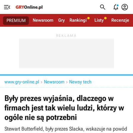




Newsroom
Gry
Rankingi
Listy
Recenzje
PREMIUM
www.gry-online.pl
Newsroom
Newsy tech


Były prezes wyjaśnia, dlaczego w
firmach jest tak wielu ludzi, którzy w
ogóle nie są potrzebni
Stewart Butterfield, były prezes Slacka, wskazuje na powód