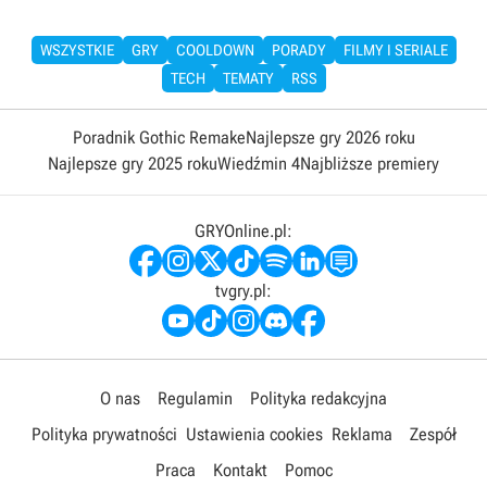
WSZYSTKIE
GRY
COOLDOWN
PORADY
FILMY I SERIALE
TECH
TEMATY
RSS
Poradnik Gothic Remake
Najlepsze gry 2026 roku
Najlepsze gry 2025 roku
Wiedźmin 4
Najbliższe premiery
GRYOnline.pl:
tvgry.pl:
O nas
Regulamin
Polityka redakcyjna
Polityka prywatności
Ustawienia cookies
Reklama
Zespół
Praca
Kontakt
Pomoc