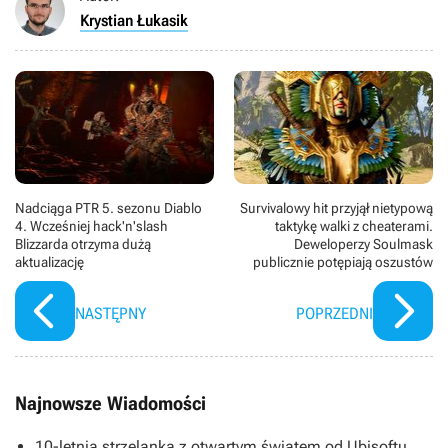
Krystian Łukasik
Nadciąga PTR 5. sezonu Diablo
Survivalowy hit przyjął nietypową
4. Wcześniej hack'n'slash
taktykę walki z cheaterami.
Blizzarda otrzyma dużą
Deweloperzy Soulmask
aktualizację
publicznie potępiają oszustów
NASTĘPNY
POPRZEDNI
Najnowsze Wiadomości
10-letnia strzelanka z otwartym światem od Ubisoftu