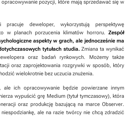
t opracowywanie pozycji, które mają sprzedawać się w
i pracuje deweloper, wykorzystują perspektywę
 to w planach porzucenia klimatów horroru.
Zespół
sychologiczne aspekty w grach, ale jednocześnie ma
 dotychczasowych tytułach studia.
Zmiana ta wynikać
dewelopera oraz badań rynkowych. Możemy także
tacji oraz zaprojektowania rozgrywki w sposób, który
odzić wielokrotnie bez uczucia znużenia.
w, ale ich opracowywanie będzie powierzane innym
mierza wypuścić grę
Medium
(tytuł tymczasowy), która
neracji oraz produkcję bazującą na marce
Observer
.
 niespodziankę, ale na razie twórcy nie chcą zdradzić