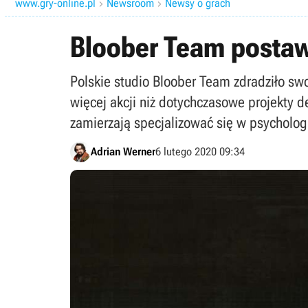
www.gry-online.pl
Newsroom
Newsy o grach


Bloober Team postawi
Polskie studio Bloober Team zdradziło sw
więcej akcji niż dotychczasowe projekty 
zamierzają specjalizować się w psycholog
Adrian Werner
6 lutego 2020 09:34