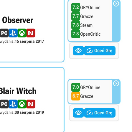

7.2
GRYOnline
7.7
Gracze
Observer
7.8
Steam
7.8
OpenCritic
 wydania:
15 sierpnia 2017


Oceń Grę

7.0
GRYOnline
Blair Witch
6.7
Gracze


 wydania:
30 sierpnia 2019
Oceń Grę