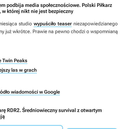
em podbija media społecznościowe. Polski Piłkarz
w której nikt nie jest bezpieczny
miesiąca studio
wypuściło teaser
niezapowiedzianego
iony już wkrótce. Prawie na pewno chodzi o wspomnianą
ie Twin Peaks
ejszy las w grach
ródło wiadomości w Google
iarę RDR2. Średniowieczny survival z otwartym
ją