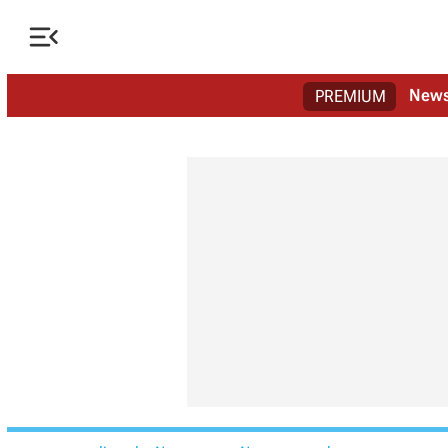

New
PREMIUM