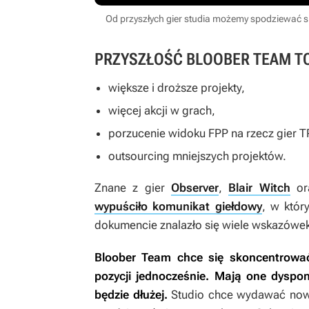
Od przyszłych gier studia możemy spodziewać s
PRZYSZŁOŚĆ BLOOBER TEAM T
większe i droższe projekty,
więcej akcji w grach,
porzucenie widoku FPP na rzecz gier T
outsourcing mniejszych projektów.
Znane z gier
Observer
,
Blair Witch
or
wypuściło komunikat giełdowy
, w któr
dokumencie znalazło się wiele wskazówek
Bloober Team chce się skoncentrowa
pozycji jednocześnie. Mają one dyspo
będzie dłużej.
Studio chce wydawać nowy