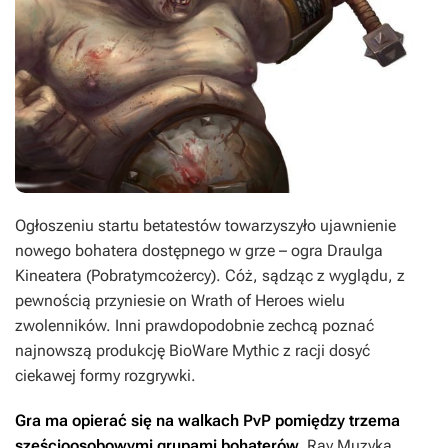
Ogłoszeniu startu betatestów towarzyszyło ujawnienie
nowego bohatera dostępnego w grze – ogra Draulga
Kineatera (Pobratymcożercy). Cóż, sądząc z wyglądu, z
pewnością przyniesie on
Wrath of Heroes
wielu
zwolenników. Inni prawdopodobnie zechcą poznać
najnowszą produkcję BioWare Mythic z racji dosyć
ciekawej formy rozgrywki.
Gra ma opierać się na walkach PvP pomiędzy trzema
sześcioosobowymi grupami bohaterów.
Ray Muzyka,