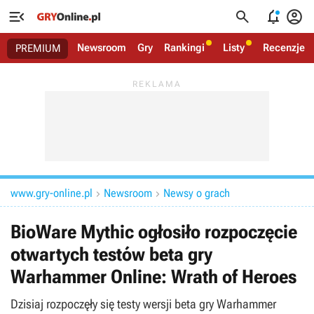




Newsroom
Gry
Rankingi
Listy
Recenzje
PREMIUM
www.gry-online.pl
Newsroom
Newsy o grach


BioWare Mythic ogłosiło rozpoczęcie
otwartych testów beta gry
Warhammer Online: Wrath of Heroes
Dzisiaj rozpoczęły się testy wersji beta gry Warhammer