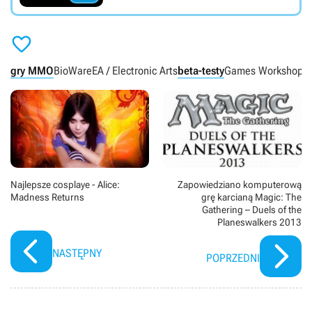

gry MMO
BioWare
EA / Electronic Arts
beta-testy
Games Workshop
W
Najlepsze cosplaye - Alice:
Zapowiedziano komputerową
Madness Returns
grę karcianą Magic: The
Gathering – Duels of the
Planeswalkers 2013
NASTĘPNY
POPRZEDNI