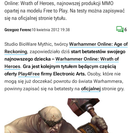
Online: Wrath of Heroes, najnowszej produkcji MMO
opartej na modelu Free to Play. Na testy można zapisywać
się na oficjalnej stronie tytułu.

6
Grzegorz Ferenc
10 kwietnia 2012 19:38
Studio BioWare Mythic, twórcy
Warhammer Online: Age of
Reckoning
, zapowiedziało dziś
start betatestów swojego
najnowszego dziecka –
Warhammer Online: Wrath of
Heroes
.
Gra jest kolejnym tytułem będącym częścią
oferty
Play4Free
firmy Electronic Arts.
Osoby, które nie
mogą się już doczekać powrotu do świata Warhammera,
powinny zapisać się na betatesty na
oficjalnej
stronie gry.