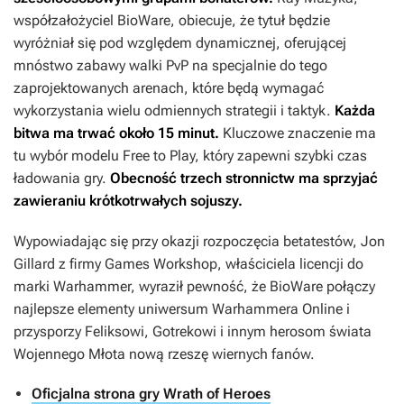
współzałożyciel BioWare, obiecuje, że tytuł będzie
wyróżniał się pod względem dynamicznej, oferującej
mnóstwo zabawy walki PvP na specjalnie do tego
zaprojektowanych arenach, które będą wymagać
wykorzystania wielu odmiennych strategii i taktyk.
Każda
bitwa ma trwać około 15 minut.
Kluczowe znaczenie ma
tu wybór modelu Free to Play, który zapewni szybki czas
ładowania gry.
Obecność trzech stronnictw ma sprzyjać
zawieraniu krótkotrwałych sojuszy.
Wypowiadając się przy okazji rozpoczęcia betatestów, Jon
Gillard z firmy Games Workshop, właściciela licencji do
marki Warhammer, wyraził pewność, że BioWare połączy
najlepsze elementy uniwersum
Warhammera Online
i
przysporzy Feliksowi, Gotrekowi i innym herosom świata
Wojennego Młota
nową rzeszę wiernych fanów.
Oficjalna strona gry Wrath of Heroes