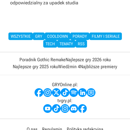
odpowiedzialny za upadek studia
WSZYSTKIE
GRY
COOLDOWN
PORADY
FILMY I SERIALE
TECH
TEMATY
RSS
Poradnik Gothic Remake
Najlepsze gry 2026 roku
Najlepsze gry 2025 roku
Wiedźmin 4
Najbliższe premiery
GRYOnline.pl:
tvgry.pl:
O nas
Regulamin
Polityka redakcyjna