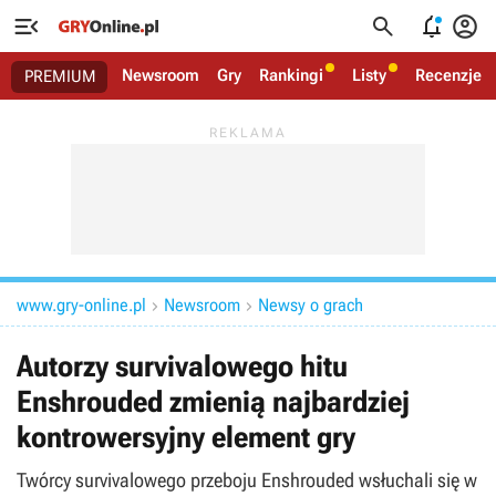




Newsroom
Gry
Rankingi
Listy
Recenzje
PREMIUM
www.gry-online.pl
Newsroom
Newsy o grach


Autorzy survivalowego hitu
Enshrouded zmienią najbardziej
kontrowersyjny element gry
Twórcy survivalowego przeboju Enshrouded wsłuchali się w