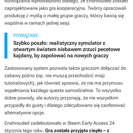
rozwiązania wprowadzono dlatego, że
Enshrouded
zostało
zaprojektowane jako gra kooperacyjna. Twórcy opracowali
produkcję z myślą o małej grupie graczy, którzy bawią się
wspólnie w ramach jednej sesji.
POWIĄZANE:
Szybko poszło: realistyczny symulator z
otwartym światem niebawem zrzuci pecetowe
kajdany, by zapolować na nowych graczy
Zastosowany system pozwala także graczom dołączać do
zabawy późno (np. nie muszą przechodzić misji
tutorialowych), jak również sprawia, że nie ma przymusu
wypełniania każdego questa samodzielnie. To wszystko
dobre powody, ale autorzy przyznają, że nie wszystkim
przypadły do gusty i dlatego zdecydowano się zaoferować
alternatywne opcje.
Enshrouded
zadebiutowało w Steam Early Access 24
stycznia tego roku.
Gra została przyjęta ciepło – z