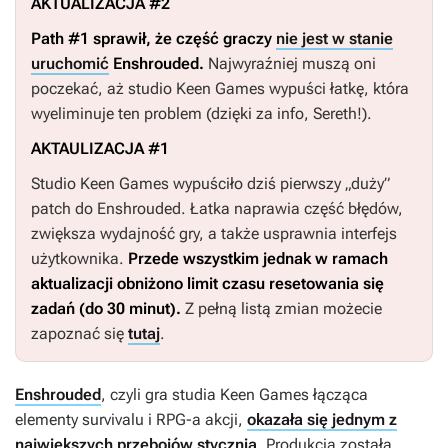
AKTUALIZACJA #2
Path #1 sprawił, że część graczy
nie jest w stanie
uruchomić
Enshrouded
.
Najwyraźniej muszą oni
poczekać, aż studio Keen Games wypuści łatkę, która
wyeliminuje ten problem (dzięki za info, Sereth!).
AKTAULIZACJA #1
Studio Keen Games wypuściło dziś pierwszy „duży”
patch do
Enshrouded
. Łatka naprawia część błędów,
zwiększa wydajność gry, a także usprawnia interfejs
użytkownika.
Przede wszystkim jednak w ramach
aktualizacji obniżono limit czasu resetowania się
zadań (do 30 minut).
Z pełną listą zmian możecie
zapoznać się
tutaj
.
Enshrouded
, czyli gra studia Keen Games łącząca
elementy survivalu i RPG-a akcji,
okazała się jednym z
największych przebojów stycznia
. Produkcja została