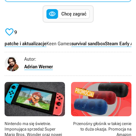

Chcę zagrać

9
patche i aktualizacje
Keen Games
survival sandbox
Steam Early Ac
Autor:
Adrian Werner
Nintendo ma się świetnie.
Przenośny głośnik w takiej cenie
Imponująca sprzedaż Super
to duża okazja. Promocja na
Mario Bros. Wonder oraz nowej
Amazon