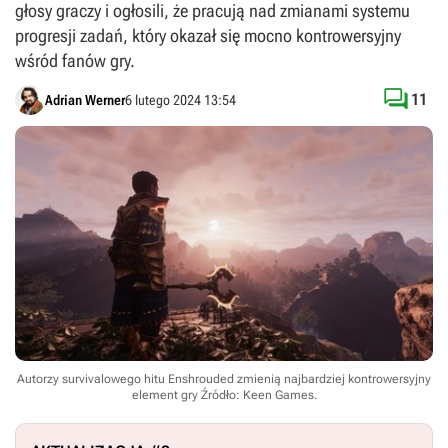
głosy graczy i ogłosili, że pracują nad zmianami systemu
progresji zadań, który okazał się mocno kontrowersyjny
wśród fanów gry.

11
Adrian Werner
6 lutego 2024 13:54
Autorzy survivalowego hitu Enshrouded zmienią najbardziej kontrowersyjny
element gry
Źródło: Keen Games
.