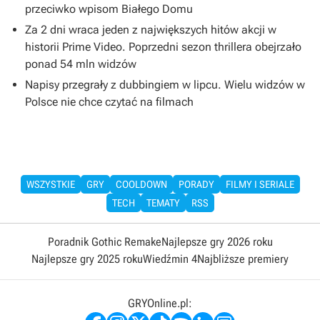
przeciwko wpisom Białego Domu
Za 2 dni wraca jeden z największych hitów akcji w
historii Prime Video. Poprzedni sezon thrillera obejrzało
ponad 54 mln widzów
Napisy przegrały z dubbingiem w lipcu. Wielu widzów w
Polsce nie chce czytać na filmach
WSZYSTKIE
GRY
COOLDOWN
PORADY
FILMY I SERIALE
TECH
TEMATY
RSS
Poradnik Gothic Remake
Najlepsze gry 2026 roku
Najlepsze gry 2025 roku
Wiedźmin 4
Najbliższe premiery
GRYOnline.pl: