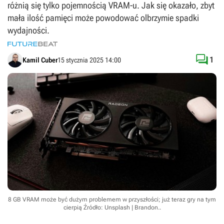
różnią się tylko pojemnością VRAM-u. Jak się okazało, zbyt
mała ilość pamięci może powodować olbrzymie spadki
wydajności.

1
Kamil Cuber
15 stycznia 2025 14:00
8 GB VRAM może być dużym problemem w przyszłości; już teraz gry na tym
cierpią
Źródło: Unsplash | Brandon.
.