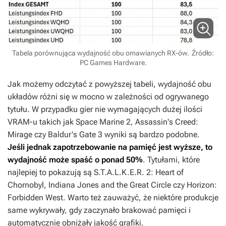
Tabela porównująca wydajność obu omawianych RX-ów.
Źródło:
PC Games Hardware.
Jak możemy odczytać z powyższej tabeli, wydajność obu
układów różni się w mocno w zależności od ogrywanego
tytułu. W przypadku gier nie wymagających dużej ilości
VRAM-u takich jak
Space Marine 2
,
Assassin's Creed:
Mirage
czy
Baldur's Gate 3
wyniki są bardzo podobne.
Jeśli jednak zapotrzebowanie na pamięć jest wyższe, to
wydajność może spaść o ponad 50%
. Tytułami, które
najlepiej to pokazują są
S.T.A.L.K.E.R. 2: Heart of
Chornobyl
,
Indiana Jones and the Great Circle
czy
Horizon:
Forbidden West.
Warto też zauważyć, że niektóre produkcje
same wykrywały, gdy zaczynało brakować pamięci i
automatycznie obniżały jakość grafiki.