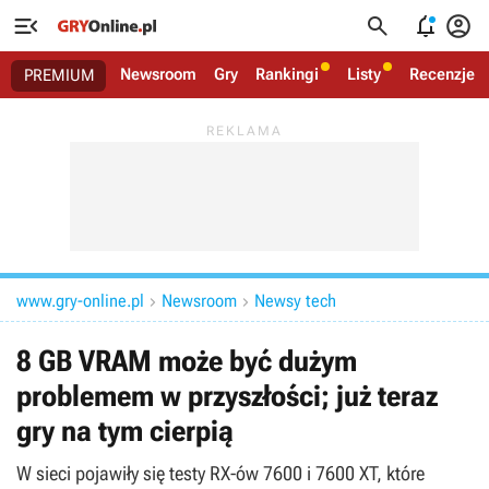




Newsroom
Gry
Rankingi
Listy
Recenzje
PREMIUM
www.gry-online.pl
Newsroom
Newsy tech


8 GB VRAM może być dużym
problemem w przyszłości; już teraz
gry na tym cierpią
W sieci pojawiły się testy RX-ów 7600 i 7600 XT, które