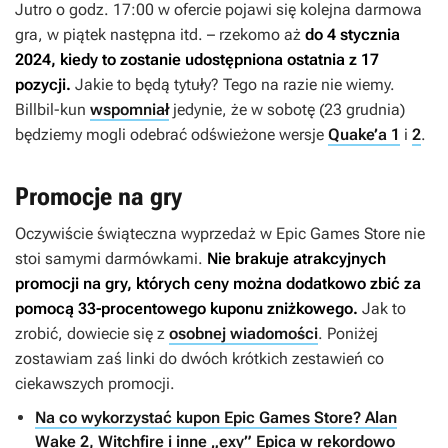
Jutro o godz. 17:00 w ofercie pojawi się kolejna darmowa
gra, w piątek następna itd. – rzekomo aż
do 4 stycznia
2024, kiedy to zostanie udostępniona ostatnia z 17
pozycji.
Jakie to będą tytuły? Tego na razie nie wiemy.
Billbil-kun
wspomniał
jedynie, że w sobotę (23 grudnia)
będziemy mogli odebrać odświeżone wersje
Quake’a 1
i
2
.
Promocje na gry
Oczywiście świąteczna wyprzedaż w Epic Games Store nie
stoi samymi darmówkami.
Nie brakuje atrakcyjnych
promocji na gry, których ceny można dodatkowo zbić za
pomocą 33-procentowego kuponu zniżkowego.
Jak to
zrobić, dowiecie się z
osobnej wiadomości
. Poniżej
zostawiam zaś linki do dwóch krótkich zestawień co
ciekawszych promocji.
Na co wykorzystać kupon Epic Games Store? Alan
Wake 2, Witchfire i inne „exy” Epica w rekordowo