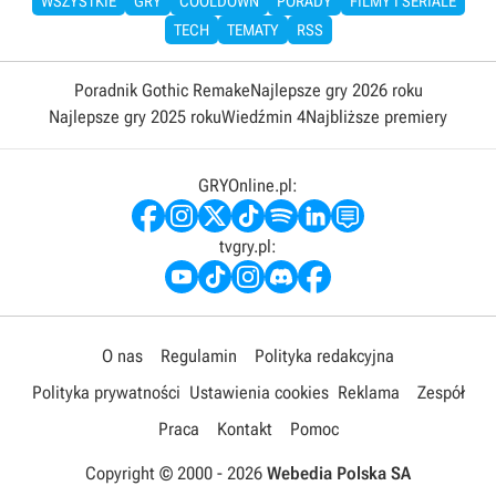
WSZYSTKIE
GRY
COOLDOWN
PORADY
FILMY I SERIALE
TECH
TEMATY
RSS
Poradnik Gothic Remake
Najlepsze gry 2026 roku
Najlepsze gry 2025 roku
Wiedźmin 4
Najbliższe premiery
GRYOnline.pl:
tvgry.pl:
O nas
Regulamin
Polityka redakcyjna
Polityka prywatności
Ustawienia cookies
Reklama
Zespół
Praca
Kontakt
Pomoc
Copyright © 2000 -
2026
Webedia Polska SA