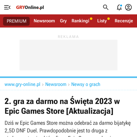




Newsroom
Gry
Rankingi
Listy
Recenzje
PREMIUM
www.gry-online.pl
Newsroom
Newsy o grach


2. gra za darmo na Święta 2023 w
Epic Games Store [Aktualizacja]
Dziś w Epic Games Store można odebrać za darmo bijatykę
2,5D DNF Duel. Prawdopodobnie jest to druga z