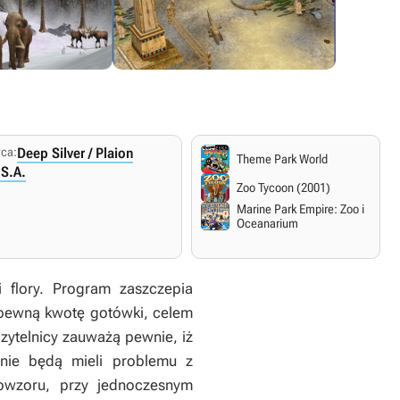
ca:
Deep Silver / Plaion
Theme Park World
S.A.
Zoo Tycoon (2001)
Marine Park Empire: Zoo i
Oceanarium
 flory. Program zaszczepia
u pewną kwotę gotówki, celem
zytelnicy zauważą pewnie, iż
 nie będą mieli problemu z
owzoru, przy jednoczesnym