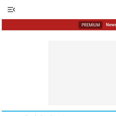

New
PREMIUM