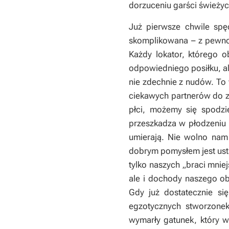
dorzuceniu garści świeżyc
Już pierwsze chwile spę
skomplikowana – z pewnoś
Każdy lokator, którego 
odpowiedniego posiłku, a
nie zdechnie z nudów. T
ciekawych partnerów do za
płci, możemy się spodzi
przeszkadza w płodzeniu 
umierają. Nie wolno nam
dobrym pomysłem jest usta
tylko naszych „braci mnie
ale i dochody naszego ob
Gdy już dostatecznie si
egzotycznych stworzone
wymarły gatunek, który w