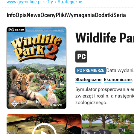
www.gry-online.pl
Gry
Strategiczne


Info
Opis
News
Oceny
Pliki
Wymagania
Dodatki
Seria
Wildlife Pa
Data wydani
PO PREMIERZE
Strategiczne
,
Ekonomiczne
,
Symulator prosperowania en
zwierząt i roślin, a nastę
zoologicznego.