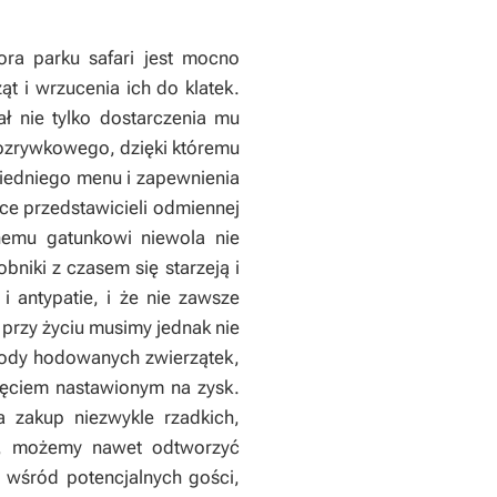
ora parku safari jest mocno
t i wrzucenia ich do klatek.
ł nie tylko dostarczenia mu
rozrywkowego, dzięki któremu
iedniego menu i zapewnienia
ce przedstawicieli odmiennej
nemu gatunkowi niewola nie
niki z czasem się starzeją i
 antypatie, i że nie zawsze
przy życiu musimy jednak nie
chody hodowanych zwierzątek,
ięciem nastawionym na zysk.
 zakup niezwykle rzadkich,
ku, możemy nawet odtworzyć
 wśród potencjalnych gości,