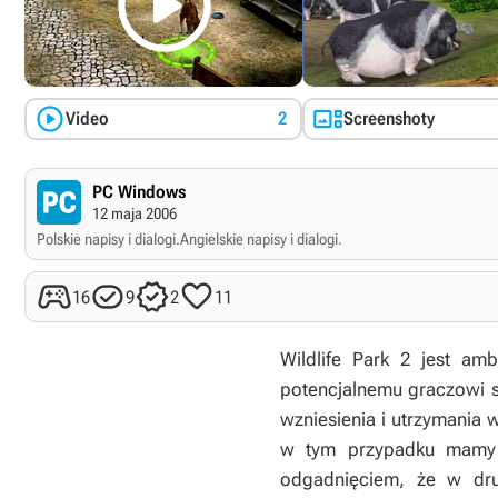



Video
2
Screenshoty
PC Windows
12 maja 2006
Polskie napisy i dialogi.
Angielskie napisy i dialogi.




16
9
2
11
Wildlife Park 2
jest amb
potencjalnemu graczowi s
wzniesienia i utrzymania
w tym przypadku mamy d
odgadnięciem, że w dru