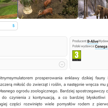
5
Producent:
B-Alive
Wydaw
Polski wydawca:
Cenega 

itnym
symulatorem prosperowania enklawy dzikiej fauny i
zczerą miłość do zwierząt i roślin, a następnie wręcza m
 własnego ogrodu zoologicznego. Bardziej spostrzegawczy c
o czynienia z kontynuacją, a co bardziej błyskotliwi
giej części rozwinięto wiele pomysłów rodem z pierw