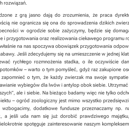
h rozwiązań.
dzone z grą jasno dają do zrozumienia, że praca dyrekt
cią nie ogranicza się ona do sprowadzenia dzikich zwierzą
obecności w ogrodzie sobie zażyczymy, będzie się domaga
le i przygotowania oraz realizowania ciekawego programu 
o właśnie na nas spoczywa obowiązek przygotowania odpow
bawy. Jeśli zdecydujemy się na umieszczenie w jednej klat
ewać rychłego rozmnożenia stadka, o ile oczywiście da
potomków – warto o tym pomyśleć, gdyż raz zakupione osob
 zapomnieć o tym, że każdy zwierzak ma swoje sympatie i
wianie wybiegów dla lwów i antylop obok siebie. Utrzymać 
jszych”, ale i siebie. Na bieżąco badamy więc nie tylko od
iektu – ogród zoologiczny jest mimo wszystko przedsięwz
ę wzbogacimy, dodatkowe fundusze przeznaczamy np. na
k, a jeśli uda nam się już dorobić prawdziwego mająt
ielokrotnie spotęguje zainteresowanie naszym kompleksem