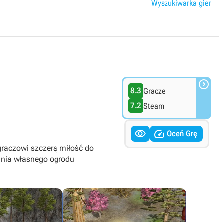
Wyszukiwarka gier

8.3
Gracze
7.2
Steam


Oceń Grę
graczowi szczerą miłość do
mania własnego ogrodu