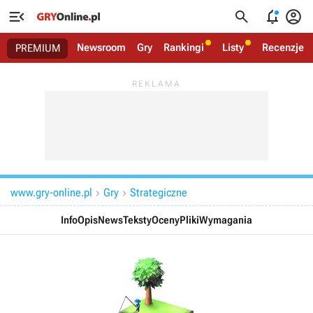




Newsroom
Gry
Rankingi
Listy
Recenzje
PREMIUM
www.gry-online.pl
Gry
Strategiczne


Info
Opis
News
Teksty
Oceny
Pliki
Wymagania