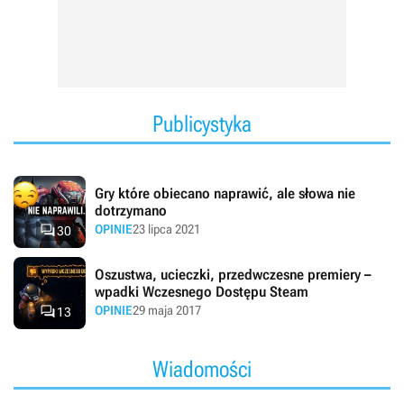
Publicystyka
Gry które obiecano naprawić, ale słowa nie
dotrzymano

OPINIE
23 lipca 2021
30
Oszustwa, ucieczki, przedwczesne premiery –
wpadki Wczesnego Dostępu Steam

OPINIE
29 maja 2017
13
Wiadomości