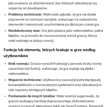
jest uważana za abandonware, bez dalszych aktualizacji czy
wsparcia od deweloperów.
Problemy techniczne:
Wiele osób zgłosiło, że gra nie działa
poprawnie na nowszym sprzęcie, wskazując na uszkodzone
sterowniki i niemożność uruchomienia po dłuższym czasie gry.
Niedokończony stan:
Gra jest opisana jako niekompletna i pełna
błędów, co prowadzi do rozczarowania wśród graczy, którzy
mieli nadzieję na dalszy rozwój.
Funkcje lub elementy, których brakuje w grze według
użytkowników
Brak rozwoju:
Gracze wyrazili frustrację z powodu braku nowej
zawartości lub funkcji, wskazując, że gra wydaje się płytka i
niekompletna.
Wsparcie techniczne:
Użytkownicy zauważyli potrzebę lepszej
kompatybilności z nowoczesnymi systemami oraz aktualizacji w
celu naprawy istniejących błędów.
Porównanie do innych tytułów:
Wiele recenzji sugerowało, że
gracze szukający bardziej dopracowanego doświadczenia
powinni rozważyć alternatywy takie jak Dwarf Fortress, Rimworld