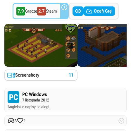



7.9
2.7
Oceń Grę
Gracze
Steam

Screenshoty
11
PC Windows
7 listopada 2012
Angielskie napisy i dialogi.



3
1