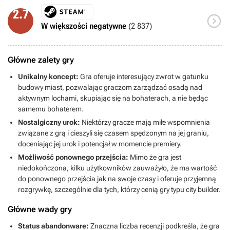
2.7

W większości negatywne
(2 837)
Główne zalety gry
Unikalny koncept:
Gra oferuje interesujący zwrot w gatunku
budowy miast, pozwalając graczom zarządzać osadą nad
aktywnym lochami, skupiając się na bohaterach, a nie będąc
samemu bohaterem.
Nostalgiczny urok:
Niektórzy gracze mają miłe wspomnienia
związane z grą i cieszyli się czasem spędzonym na jej graniu,
doceniając jej urok i potencjał w momencie premiery.
Możliwość ponownego przejścia:
Mimo że gra jest
niedokończona, kilku użytkowników zauważyło, że ma wartość
do ponownego przejścia jak na swoje czasy i oferuje przyjemną
rozgrywkę, szczególnie dla tych, którzy cenią gry typu city builder.
Główne wady gry
Status abandonware:
Znaczna liczba recenzji podkreśla, że gra