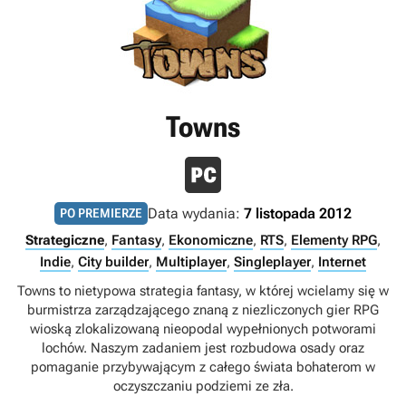
Towns
Data wydania:
7 listopada 2012
PO PREMIERZE
Strategiczne
,
Fantasy
,
Ekonomiczne
,
RTS
,
Elementy RPG
,
Indie
,
City builder
,
Multiplayer
,
Singleplayer
,
Internet
Towns to nietypowa strategia fantasy, w której wcielamy się w
burmistrza zarządzającego znaną z niezliczonych gier RPG
wioską zlokalizowaną nieopodal wypełnionych potworami
lochów. Naszym zadaniem jest rozbudowa osady oraz
pomaganie przybywającym z całego świata bohaterom w
oczyszczaniu podziemi ze zła.