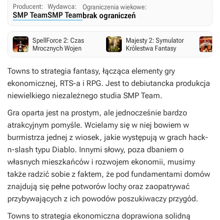
Producent:
Wydawca:
Ograniczenia wiekowe:
SMP Team
SMP Team
brak ograniczeń
SpellForce 2: Czas
Majesty 2: Symulator
Mrocznych Wojen
Królestwa Fantasy
Towns
to strategia fantasy, łącząca elementy gry
ekonomicznej, RTS-a i RPG. Jest to debiutancka produkcja
niewielkiego niezależnego studia SMP Team.
Gra oparta jest na prostym, ale jednocześnie bardzo
atrakcyjnym pomyśle. Wcielamy się w niej bowiem w
burmistrza jednej z wiosek, jakie występują w grach hack-
n-slash typu
Diablo
. Innymi słowy, poza dbaniem o
własnych mieszkańców i rozwojem ekonomii, musimy
także radzić sobie z faktem, że pod fundamentami domów
znajdują się pełne potworów lochy oraz zaopatrywać
przybywających z ich powodów poszukiwaczy przygód.
Towns
to strategia ekonomiczna doprawiona solidną