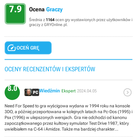
7.9
Ocena
Graczy
Średnia z
1164
ocen gry wystawionych przez użytkowników i
graczy z GRYOnline.pl.

OCEŃ GRĘ
OCENY RECENZENTÓW I EKSPERTÓW
8.0

Wiedźmin
Ekspert
2024.04.05
Need For Speed to gra wyścigowa wydana w 1994 roku na konsole
3DO, a później przeportowana w kolejnych latach na Pc-Dos (1995) i
Psx (1996) w ulepszonych wersjach. Gra nie odchodzi od kanonu
zapoczątkowanego przez kultowy symulator Test Drive 1987, który
uwielbiałem na C-64 i Amidze. Także ma bardziej charakter
symulacyjny niż arcadowy na wzór Test Drive (1987), Test Drive II