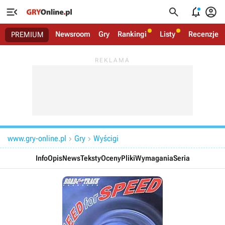




Newsroom
Gry
Rankingi
Listy
Recenzje
PREMIUM
www.gry-online.pl
Gry
Wyścigi


Info
Opis
News
Teksty
Oceny
Pliki
Wymagania
Seria