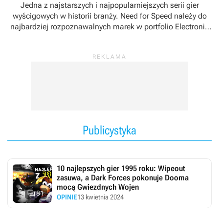
Jedna z najstarszych i najpopularniejszych serii gier
wyścigowych w historii branży. Need for Speed należy do
najbardziej rozpoznawalnych marek w portfolio Electronic
Arts, a za kolejne jej odsłony zazwyczaj odpowiadają
wewnętrzne studia deweloperskie amerykańskiego
koncernu, np. EA Black Box, EA Gothenburg czy Criterion
Games.
Publicystyka
10 najlepszych gier 1995 roku: Wipeout
zasuwa, a Dark Forces pokonuje Dooma
mocą Gwiezdnych Wojen

81
OPINIE
13 kwietnia 2024