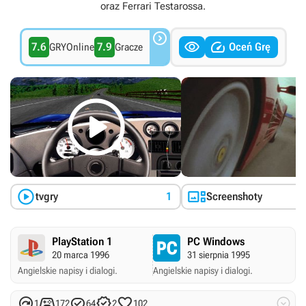
oraz Ferrari Testarossa.



7.6
7.9
Oceń Grę
GRYOnline
Gracze



tvgry
1
Screenshoty
PlayStation 1
PC Windows
20 marca 1996
31 sierpnia 1995
Angielskie napisy i dialogi.
Angielskie napisy i dialogi.






1
172
64
2
102