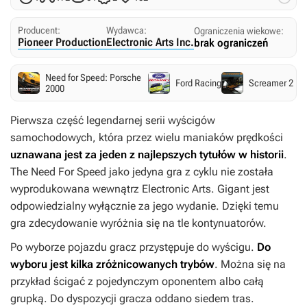
Producent:
Wydawca:
Ograniczenia wiekowe:
Pioneer Production
Electronic Arts Inc.
brak ograniczeń
Need for Speed: Porsche
Ford Racing
Screamer 2
2000
Pierwsza część legendarnej serii wyścigów
samochodowych, która przez wielu maniaków prędkości
uznawana jest za jeden z najlepszych tytułów w historii
.
The Need For Speed
jako jedyna gra z cyklu nie została
wyprodukowana wewnątrz Electronic Arts. Gigant jest
odpowiedzialny wyłącznie za jego wydanie. Dzięki temu
gra zdecydowanie wyróżnia się na tle kontynuatorów.
Po wyborze pojazdu gracz przystępuje do wyścigu.
Do
wyboru jest kilka zróżnicowanych trybów
. Można się na
przykład ścigać z pojedynczym oponentem albo całą
grupką. Do dyspozycji gracza oddano siedem tras.