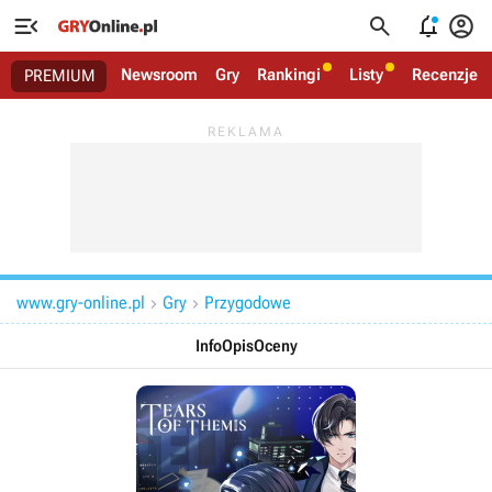




Newsroom
Gry
Rankingi
Listy
Recenzje
PREMIUM
www.gry-online.pl
Gry
Przygodowe


Info
Opis
Oceny