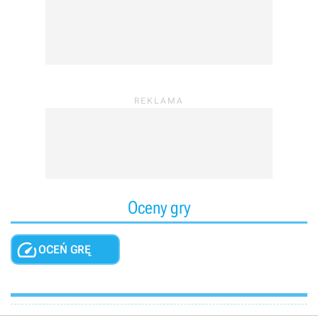
Oceny gry

OCEŃ GRĘ