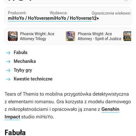
Producent:
Wydawca:
Ograniczenia wiekowe:
miHoYo / HoYoverse
miHoYo / HoYoverse
12+
Phoenix Wright: Ace
Phoenix Wright: Ace
Attorney Trilogy
Attorney - Spirit of Justice
Fabuła
Mechanika
Tryby gry
Kwestie techniczne
Tears of Themis
to mobilna przygotówka detektywistyczna
z elementami romansu. Gra korzysta z modelu darmowego
z mikropłatnościami i opracowało ją znane z
Genshin
Impact
studio miHoYo.
Fabuła