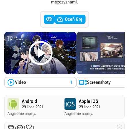
mężczyznami.


Oceń Grę



Video
1
Screenshoty
Android
Apple iOS
29 lipca 2021
29 lipca 2021
Angielskie napisy.
Angielskie napisy.




2
1
1