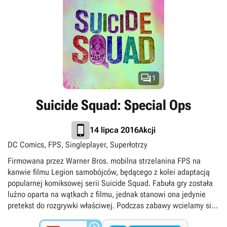
obdarzonymi supermocami postaciami i stajemy do walki z
przeważającymi siłami wroga. Oprócz udziału w kolejnych
dynamicznych pojedynkach, zajmujemy się także realizowaniem
zróżnicowanych celów głównych i pobocznych, wśród których
pojawiają się m.in. potyczki z wymagającymi bossami. Całość
odznacza się atrakcyjną, trójwymiarową oprawą graficzną oraz
intuicyjnym systemem sterowania.

1
Suicide Squad: Special Ops
Akcji
14 lipca 2016
DC Comics, FPS, Singleplayer, Superłotrzy
Firmowana przez Warner Bros. mobilna strzelanina FPS na
kanwie filmu Legion samobójców, będącego z kolei adaptacją
popularnej komiksowej serii Suicide Squad. Fabuła gry została
luźno oparta na wątkach z filmu, jednak stanowi ona jedynie
pretekst do rozgrywki właściwej. Podczas zabawy wcielamy się
w jednego z członków tytułowego Legionu samobójców, czyli
