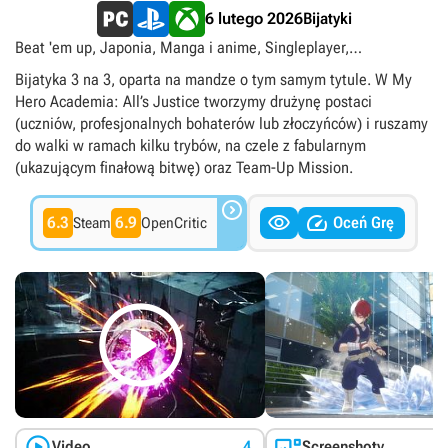
Bijatyki
6 lutego 2026
Beat 'em up, Japonia, Manga i anime, Singleplayer,
Superbohaterowie, Superłotrzy, TPP, singleplayer
Bijatyka 3 na 3, oparta na mandze o tym samym tytule. W My
Hero Academia: All’s Justice tworzymy drużynę postaci
(uczniów, profesjonalnych bohaterów lub złoczyńców) i ruszamy
do walki w ramach kilku trybów, na czele z fabularnym
(ukazującym finałową bitwę) oraz Team-Up Mission.



6.3
6.9
Oceń Grę
Steam
OpenCritic



Video
4
Screenshoty