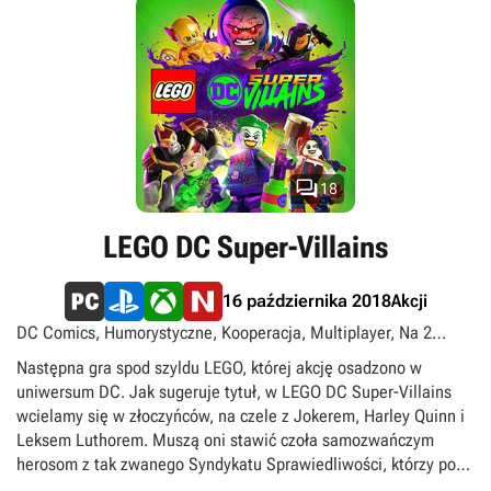

18
LEGO DC Super-Villains
Akcji
16 października 2018
DC Comics, Humorystyczne, Kooperacja, Multiplayer, Na 2
osoby, Platformówki 3D, Podzielony/wspólny ekran, PS Plus
Następna gra spod szyldu LEGO, której akcję osadzono w
Extra, PS Plus Premium, Singleplayer, Superbohaterowie,
uniwersum DC. Jak sugeruje tytuł, w LEGO DC Super-Villains
Superłotrzy, TPP
wcielamy się w złoczyńców, na czele z Jokerem, Harley Quinn i
Leksem Luthorem. Muszą oni stawić czoła samozwańczym
herosom z tak zwanego Syndykatu Sprawiedliwości, którzy pod
pretekstem zaprowadzenia porządku na ulicach Gotham City i