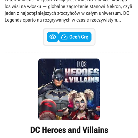
los wisi na włosku — globalne zagrożenie stanowi Nekron, czyli
jeden z najpotężniejszych złoczyńców w całym uniwersum. DC
Legends oparto na rozgrywanych w czasie rzeczywistym
bitwach — co ciekawe, podczas potyczek nie mamy pełnej
kontroli nad drużyną, a jedynie możemy wskazywać cele


Oceń Grę
kolejnych ataków i aktywować ciosy specjalne. W trakcie
zabawy kolekcjonujemy zróżnicowane postacie — wśród nich
znaleźli się zarówno bohaterowie, na czele z Batmanem i
Supermanem, jak i ich śmiertelni wrogowie, jak choćby Joker
czy Lex Luthor. W obliczu śmiertelnego niebezpieczeństwa
herosi postanowili zakopać topór wojenny i połączyć siły —
każdy z nich posiada zestaw cech i zdolności, jakie rozwija w
miarę postępów w grze. Oprócz fabularnej kampanii dla
pojedynczego gracza, tytuł oferuje oparty na rywalizacji tryb
multiplayer.
DC Heroes and Villains