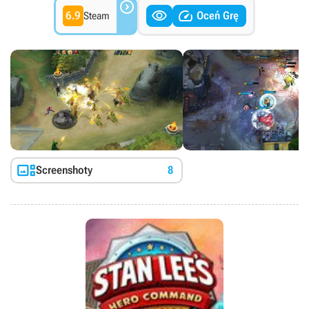



6.9
Oceń Grę
Steam

Screenshoty
8