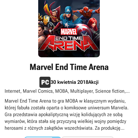
Marvel End Time Arena
Akcji
30 kwietnia 2018
Internet, Marvel Comics, MOBA, Multiplayer, Science fiction,
Superbohaterowie, Superłotrzy, Zagraj za darmo
Marvel End Time Arena to gra MOBA w klasycznym wydaniu,
której fabuła została oparta o komiksowe uniwersum Marvela.
Gra przedstawia apokaliptyczną wizję kolidujących ze sobą
wymiarów, która stała się przyczyną wielkiej wojny pomiędzy
herosami z różnych zakątków wszechświata. Za produkcję
odpowiada koreańskie studio Smilegate.