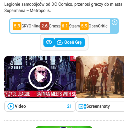
Legionie samobójców od DC Comics, przenosi graczy do miasta
Supermana – Metropolis.

5.9
2.6
6.1
5.9
GRYOnline
Gracze
Steam
OpenCritic


Oceń Grę



Video
21
Screenshoty