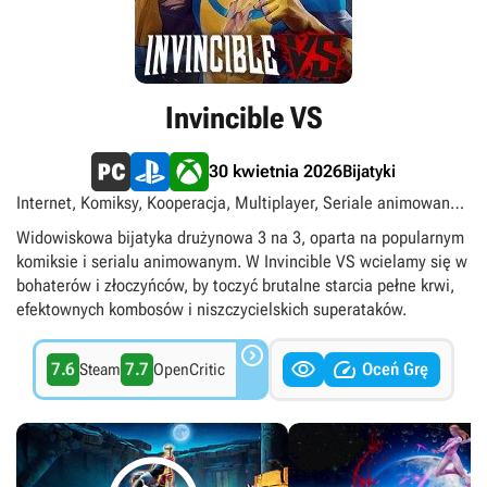
Invincible VS
Bijatyki
30 kwietnia 2026
Internet, Komiksy, Kooperacja, Multiplayer, Seriale animowane,
Singleplayer, Superbohaterowie, Superłotrzy, Xbox Play
Widowiskowa bijatyka drużynowa 3 na 3, oparta na popularnym
Anywhere, singleplayer, multiplayer
komiksie i serialu animowanym. W Invincible VS wcielamy się w
bohaterów i złoczyńców, by toczyć brutalne starcia pełne krwi,
efektownych kombosów i niszczycielskich superataków.



7.6
7.7
Oceń Grę
Steam
OpenCritic