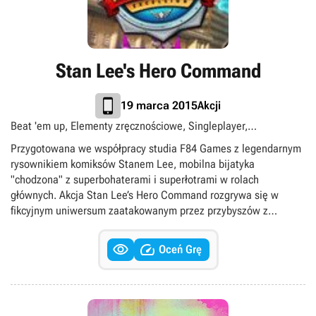
Stan Lee's Hero Command
Akcji
19 marca 2015
Beat 'em up, Elementy zręcznościowe, Singleplayer,
Superbohaterowie, Superłotrzy
Przygotowana we współpracy studia F84 Games z legendarnym
rysownikiem komiksów Stanem Lee, mobilna bijatyka
"chodzona" z superbohaterami i superłotrami w rolach
głównych. Akcja Stan Lee’s Hero Command rozgrywa się w
fikcyjnym uniwersum zaatakowanym przez przybyszów z
kosmosu. Nie wiedzą oni jednak o tym, że najechaną planetę
zamieszkują autentyczni superbohaterowie, narysowani przez


Oceń Grę
Stana Lee. Co ciekawe, na tym nie kończy się wcale rola
znanego rysownika, gdyż pojawia się on w samej grze, stając na
czele organizacji Hero Command, wysyłającej bohaterów na
różnorakie misje. Podczas zabawy przejmujemy kontrolę nad