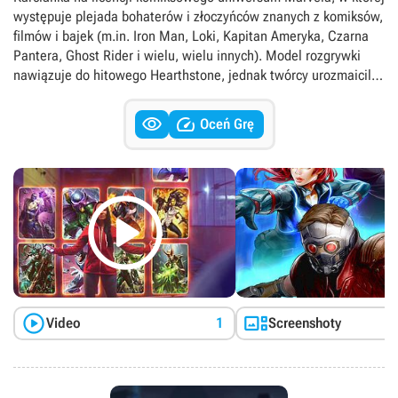
występuje plejada bohaterów i złoczyńców znanych z komiksów,
filmów i bajek (m.in. Iron Man, Loki, Kapitan Ameryka, Czarna
Pantera, Ghost Rider i wielu, wielu innych). Model rozgrywki
nawiązuje do hitowego Hearthstone, jednak twórcy urozmaicili
zabawę kilkoma własnymi pomysłami.


Oceń Grę



Video
1
Screenshoty