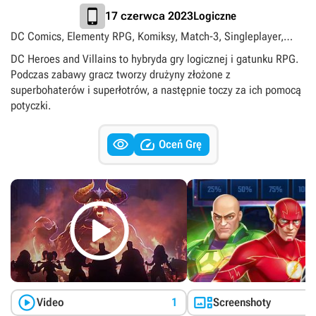
Logiczne
17 czerwca 2023
DC Comics, Elementy RPG, Komiksy, Match-3, Singleplayer,
Superbohaterowie, Superłotrzy, Zagraj za darmo
DC Heroes and Villains to hybryda gry logicznej i gatunku RPG.
Podczas zabawy gracz tworzy drużyny złożone z
superbohaterów i superłotrów, a następnie toczy za ich pomocą
potyczki.


Oceń Grę



Video
1
Screenshoty