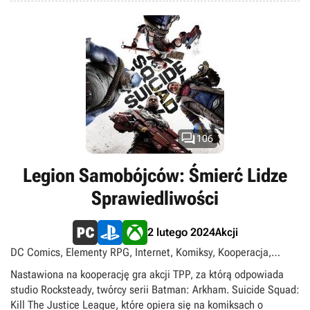

106
Legion Samobójców: Śmierć Lidze
Sprawiedliwości
Akcji
2 lutego 2024
DC Comics, Elementy RPG, Internet, Komiksy, Kooperacja,
Multiplayer, Sandbox, Singleplayer, Strzelanki,
Nastawiona na kooperację gra akcji TPP, za którą odpowiada
Superbohaterowie, Superłotrzy, TPP, TPS
studio Rocksteady, twórcy serii Batman: Arkham. Suicide Squad:
Kill The Justice League, które opiera się na komiksach o