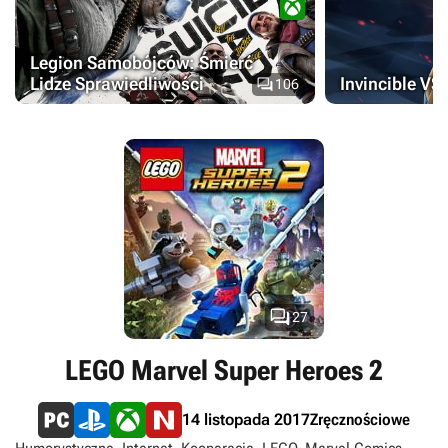
Legion Samobójców: Śmierć
Lidze Sprawiedliwości

Invincible VS
106

27
LEGO Marvel Super Heroes 2
Zręcznościowe
14 listopada 2017