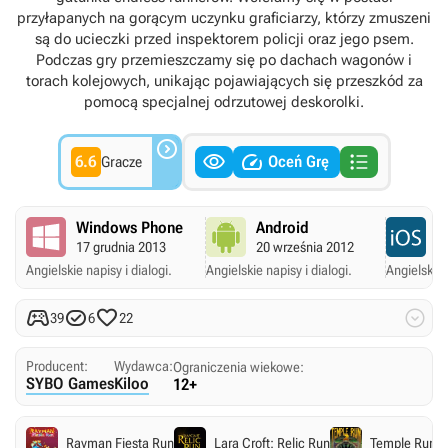
przyłapanych na gorącym uczynku graficiarzy, którzy zmuszeni
są do ucieczki przed inspektorem policji oraz jego psem.
Podczas gry przemieszczamy się po dachach wagonów i
torach kolejowych, unikając pojawiających się przeszkód za
pomocą specjalnej odrzutowej deskorolki.




6.6
Oceń Grę
Gracze
Windows Phone
Android
A
17 grudnia 2013
20 września 2012
2
Angielskie napisy i dialogi.
Angielskie napisy i dialogi.
Angielskie 




39
6
22
Producent:
Wydawca:
Ograniczenia wiekowe:
SYBO Games
Kiloo
12+
Rayman Fiesta Run
Lara Croft: Relic Run
Temple Run 2