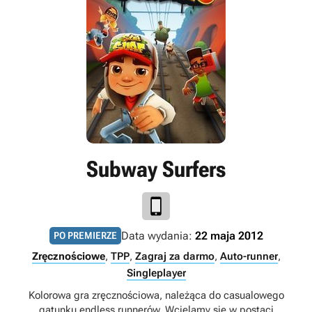
Subway Surfers
Data wydania:
22 maja 2012
PO PREMIERZE
Zręcznościowe
,
TPP
,
Zagraj za darmo
,
Auto-runner
,
Singleplayer
Kolorowa gra zręcznościowa, należąca do casualowego
gatunku endless runnerów. Wcielamy się w postaci