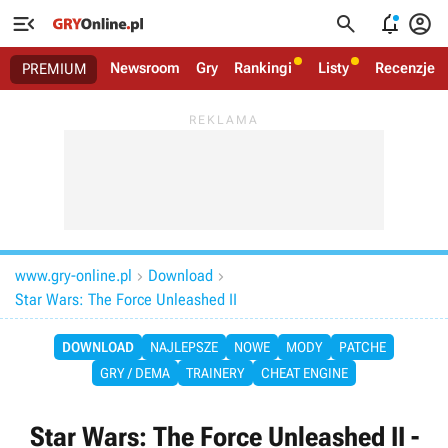




Newsroom
Gry
Rankingi
Listy
Recenzje
PREMIUM
www.gry-online.pl
Download


Star Wars: The Force Unleashed II
DOWNLOAD
NAJLEPSZE
NOWE
MODY
PATCHE
GRY / DEMA
TRAINERY
CHEAT ENGINE
Star Wars: The Force Unleashed II -