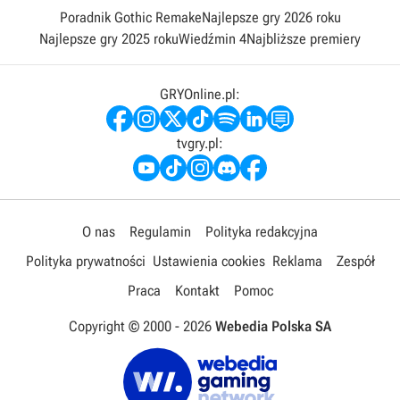
Poradnik Gothic Remake
Najlepsze gry 2026 roku
Najlepsze gry 2025 roku
Wiedźmin 4
Najbliższe premiery
GRYOnline.pl:
tvgry.pl:
O nas
Regulamin
Polityka redakcyjna
Polityka prywatności
Ustawienia cookies
Reklama
Zespół
Praca
Kontakt
Pomoc
Copyright © 2000 -
2026
Webedia Polska SA