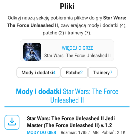
Pliki
Odkryj naszą sekcję pobierania plików do gry
Star Wars:
The Force Unleashed II
, zawierającą mody i dodatki (4),
patche (2) i trainery (7).
WIĘCEJ O GRZE
Star Wars: The Force Unleashed II
Mody i dodatki
4
Patche
2
Trainery
7
Mody i dodatki
Star Wars: The Force
Unleashed II

Star Wars: The Force Unleashed II Jedi
Master (The Force Unleashed II) v.1.2
MODY DO GIER
Rozmiar:
1785,1 MB
Pobrań:
2,1K