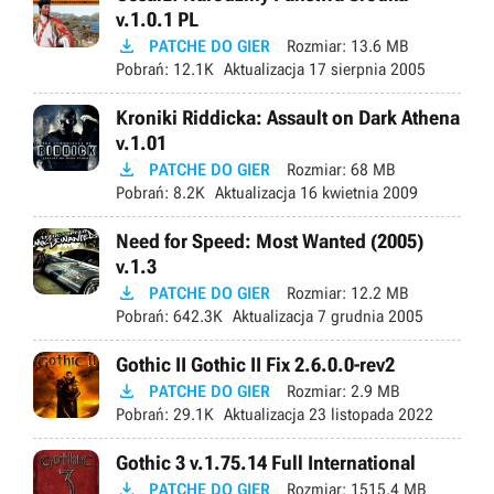
v.1.0.1 PL

PATCHE DO GIER
Rozmiar:
13.6 MB
Pobrań:
12.1K
Aktualizacja
17 sierpnia 2005
Kroniki Riddicka: Assault on Dark Athena
v.1.01

PATCHE DO GIER
Rozmiar:
68 MB
Pobrań:
8.2K
Aktualizacja
16 kwietnia 2009
Need for Speed: Most Wanted (2005)
v.1.3

PATCHE DO GIER
Rozmiar:
12.2 MB
Pobrań:
642.3K
Aktualizacja
7 grudnia 2005
Gothic II Gothic II Fix 2.6.0.0-rev2

PATCHE DO GIER
Rozmiar:
2.9 MB
Pobrań:
29.1K
Aktualizacja
23 listopada 2022
Gothic 3 v.1.75.14 Full International

PATCHE DO GIER
Rozmiar:
1515.4 MB