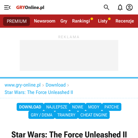




Newsroom
Gry
Rankingi
Listy
Recenzje
PREMIUM
www.gry-online.pl
Download


Star Wars: The Force Unleashed II
DOWNLOAD
NAJLEPSZE
NOWE
MODY
PATCHE
GRY / DEMA
TRAINERY
CHEAT ENGINE
Star Wars: The Force Unleashed II