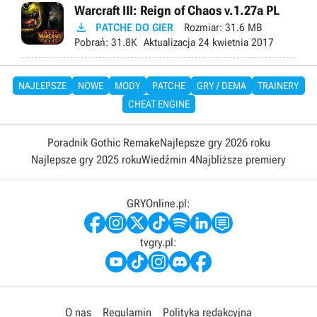
Warcraft III: Reign of Chaos v.1.27a PL

PATCHE DO GIER
Rozmiar:
31.6 MB
Pobrań:
31.8K
Aktualizacja
24 kwietnia 2017
NAJLEPSZE
NOWE
MODY
PATCHE
GRY / DEMA
TRAINERY
CHEAT ENGINE
Poradnik Gothic Remake
Najlepsze gry 2026 roku
Najlepsze gry 2025 roku
Wiedźmin 4
Najbliższe premiery
GRYOnline.pl:
tvgry.pl:
O nas
Regulamin
Polityka redakcyjna