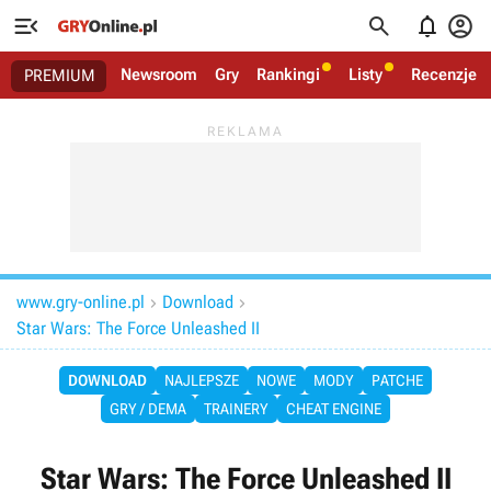




Newsroom
Gry
Rankingi
Listy
Recenzje
PREMIUM
www.gry-online.pl
Download


Star Wars: The Force Unleashed II
DOWNLOAD
NAJLEPSZE
NOWE
MODY
PATCHE
GRY / DEMA
TRAINERY
CHEAT ENGINE
Star Wars: The Force Unleashed II