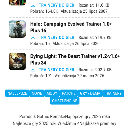

TRAINERY DO GIER
Rozmiar:
11.6 KB
Pobrań:
164.8K
Aktualizacja
25 lipca 2007
Halo: Campaign Evolved Trainer 1.0+
Plus 16

TRAINERY DO GIER
Rozmiar:
919.7 KB
Pobrań:
15
Aktualizacja
26 lipca 2026
Dying Light: The Beast Trainer v1.2-v1.6+
Plus 34

TRAINERY DO GIER
Rozmiar:
902.7 KB
Pobrań:
191
Aktualizacja
29 marca 2026
NAJLEPSZE
NOWE
MODY
PATCHE
GRY / DEMA
TRAINERY
CHEAT ENGINE
Poradnik Gothic Remake
Najlepsze gry 2026 roku
Najlepsze gry 2025 roku
Wiedźmin 4
Najbliższe premiery