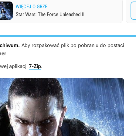
WIĘCEJ O GRZE
Star Wars: The Force Unleashed II
archiwum.
Aby rozpakować plik po pobraniu do postaci
ner
ej aplikacji
7-Zip
.