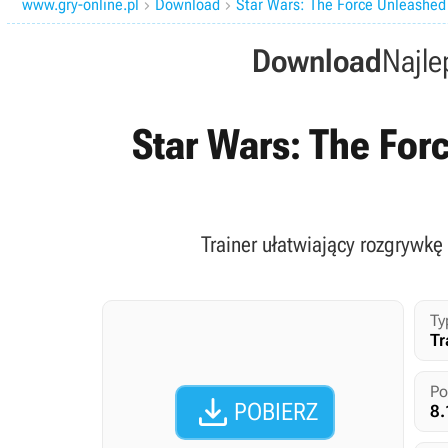
www.gry-online.pl
Download
Star Wars: The Force Unleashed 


Download
Najle
Star Wars: The Forc
Trainer ułatwiający rozgrywkę 
Ty
Tr
Po

POBIERZ
8.