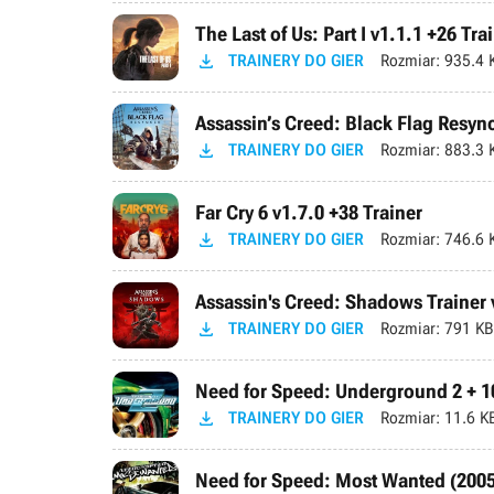
The Last of Us: Part I v1.1.1 +26 Tra

TRAINERY DO GIER
Rozmiar:
935.4 
Assassin’s Creed: Black Flag Resync

TRAINERY DO GIER
Rozmiar:
883.3 
Far Cry 6 v1.7.0 +38 Trainer

TRAINERY DO GIER
Rozmiar:
746.6 
Assassin's Creed: Shadows Trainer v

TRAINERY DO GIER
Rozmiar:
791 KB
Need for Speed: Underground 2 + 10

TRAINERY DO GIER
Rozmiar:
11.6 K
Need for Speed: Most Wanted (2005)