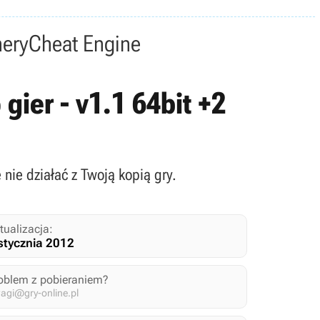
nery
Cheat Engine
gier - v1.1 64bit +2
 nie działać z Twoją kopią gry.
tualizacja:
stycznia 2012
oblem z pobieraniem?
agi@gry-online.pl