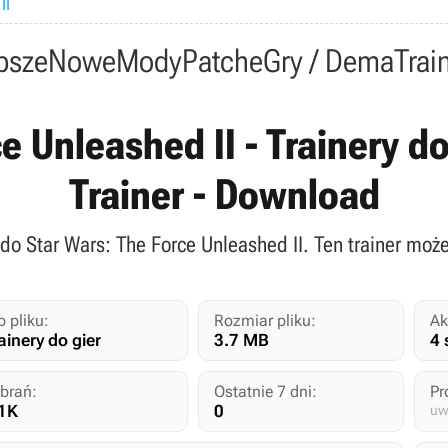
II
psze
Nowe
Mody
Patche
Gry / Dema
Trai
e Unleashed II - Trainery do 
Trainer - Download
do Star Wars: The Force Unleashed II. Ten trainer może
p pliku:
Rozmiar pliku:
Ak
ainery do gier
3.7 MB
4 
brań:
Ostatnie 7 dni:
Pr
1K
0
uw