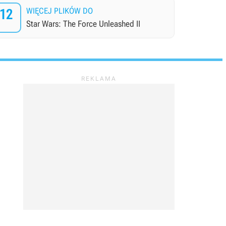
12
WIĘCEJ PLIKÓW DO
Star Wars: The Force Unleashed II