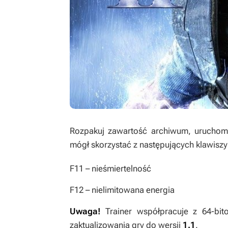
Rozpakuj zawartość archiwum, uruchom t
mógł skorzystać z następujących klawiszy
F11
– nieśmiertelność
F12
– nielimitowana energia
Uwaga!
Trainer współpracuje z 64-b
zaktualizowania gry do wersji
1.1
.