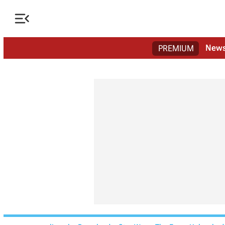

New
PREMIUM