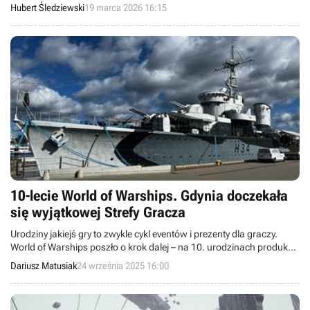
recenzji na Steamie.
Hubert Śledziewski
19 marca 2026 16:15
10-lecie World of Warships. Gdynia doczekała
się wyjątkowej Strefy Gracza
Urodziny jakiejś gry to zwykle cykl eventów i prezenty dla graczy.
World of Warships poszło o krok dalej – na 10. urodzinach produkcji
pojawiły się władze miasta Gdynia, a w tamtejszym Muzeum
Dariusz Matusiak
24 września 2025 16:00
Marynarki Wojennej stanęła wyjątkowa Strefa Gracza.