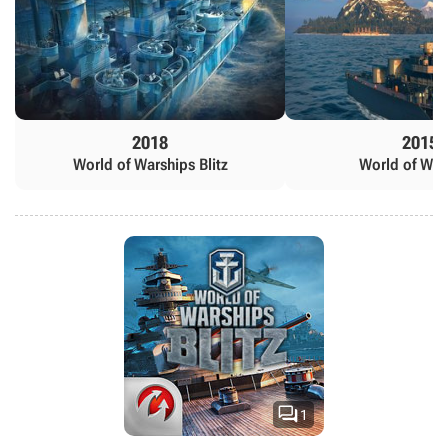
2018
2015
World of Warships Blitz
World of War

1