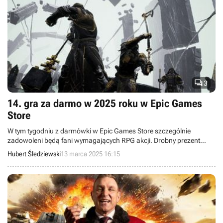

3
14. gra za darmo w 2025 roku w Epic Games
Store
W tym tygodniu z darmówki w Epic Games Store szczególnie
zadowoleni będą fani wymagających RPG akcji. Drobny prezent
czeka również graczy World of Warships.
Hubert Śledziewski
13 marca 2025 16:15