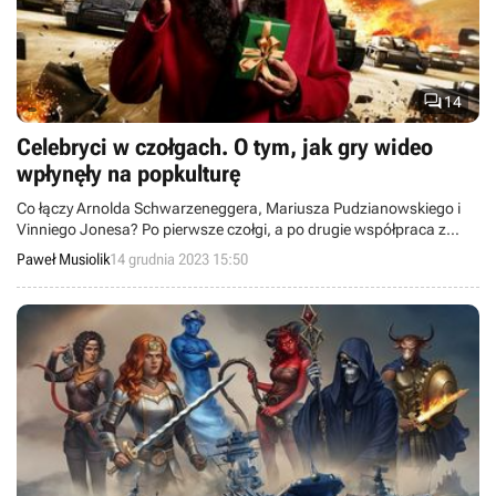

14
Celebryci w czołgach. O tym, jak gry wideo
wpłynęły na popkulturę
Co łączy Arnolda Schwarzeneggera, Mariusza Pudzianowskiego i
Vinniego Jonesa? Po pierwsze czołgi, a po drugie współpraca z
potentatem growym mającym pomysł na to, jak wykorzystać znaną
Paweł Musiolik
14 grudnia 2023 15:50
twarz do rozreklamowania swojej produkcji.