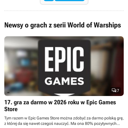
wprowadzono również możliwość modyfikowania
pierwowzorów, co wniosło do rozgrywki aspekt strategiczny.
Mechanika podporządkowana została sprawdzonym schematom
gry sieciowej, nastawionej przede wszystkim na rywalizację i
Newsy o grach z serii World of Warships
kooperację pomiędzy graczami, toczoną w jednym z kilku
dostępnych trybów gry. Nie zapomniano też o możliwości
zakładania klanów i sieciowych rankingach graczy oraz systemie
ekonomicznym wspólnym dla całej serii.

7
17. gra za darmo w 2026 roku w Epic Games
Store
Tym razem w Epic Games Store można zdobyć za darmo polską grę,
z której da się nawet czegoś nauczyć. Ma ona 80% pozytywnych