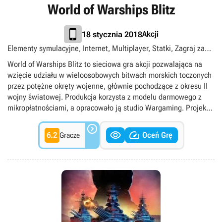
World of Warships Blitz
Akcji
18 stycznia 2018
Elementy symulacyjne, Internet, Multiplayer, Statki, Zagraj za
darmo
World of Warships Blitz to sieciowa gra akcji pozwalająca na
wzięcie udziału w wieloosobowych bitwach morskich toczonych
przez potężne okręty wojenne, głównie pochodzące z okresu II
wojny światowej. Produkcja korzysta z modelu darmowego z
mikropłatnościami, a opracowało ją studio Wargaming. Projekt
pomyślano jako uproszczoną wersję pecetowego World of

Warships, dopasowaną do specyfiki grania na urządzeniach


6.2
Oceń Grę
Gracze
mobilnych. Rozgrywka jest mniej skomplikowana, a potyczki
znacznie szybsze, co w połączeniu z mniejszymi mapami i mniej
licznymi drużynami sprawia, że mecze trwają najczęściej
poniżej dziesięciu minut. Mimo to gra zachowała dużo realizmu.
Okręty są ciężkie, powolne i niezbyt zwrotne. Jednostki mają
także rozbudowaną mechanikę zniszczeń, a skuteczne
prowadzenie ostrzału na duże dystanse wymaga sporego
wysiłku. Wszystko to sprawia, że zabawa ma mocno taktyczny