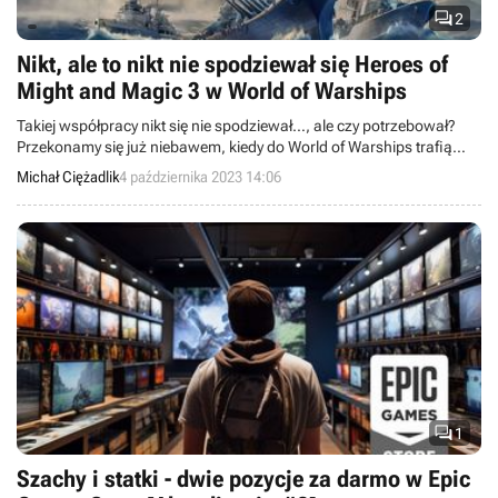

2
Nikt, ale to nikt nie spodziewał się Heroes of
Might and Magic 3 w World of Warships
Takiej współpracy nikt się nie spodziewał…, ale czy potrzebował?
Przekonamy się już niebawem, kiedy do World of Warships trafią
postacie z Heroes of Might and Magic 3.
Michał Ciężadlik
4 października 2023 14:06

1
Szachy i statki - dwie pozycje za darmo w Epic