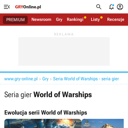




Newsroom
Gry
Rankingi
Listy
Recenzje
PREMIUM
www.gry-online.pl
Gry
Seria World of Warships - seria gier


Seria gier
World of Warships
Ewolucja serii World of Warships