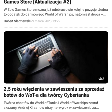
Games Store [Aktualizacja #2]
W Epic Games Store można już odebrać dwie kolejne pozycje. Jedna
to dodatek do darmowego World of Warships, natomiast druga –
symulator szachów.
Hubert Śledziewski
29 marca 2023 19:22

3
2,5 roku więzienia w zawieszeniu za sprzedaż
botów do WoT-a dla twórcy Cybertanka
Twórca cheatów do World of Tanks i World of Warships został
skazany. Andriej Kirsanow otrzymał wyrok w zawieszeniu za