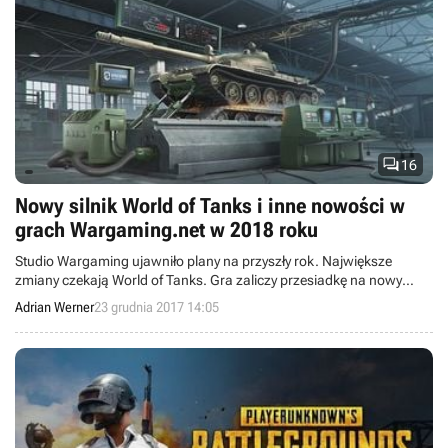

16
Nowy silnik World of Tanks i inne nowości w
grach Wargaming.net w 2018 roku
Studio Wargaming ujawniło plany na przyszły rok. Największe
zmiany czekają World of Tanks. Gra zaliczy przesiadkę na nowy
silnik graficzny, a mapy poddane zostaną solidnemu liftingowi.
Adrian Werner
23 grudnia 2017 14:05
Twórcy zdradzili także, jakie nowości zaplanowali m.in. dla World of
Tanks Blitz i Total War: Arena.