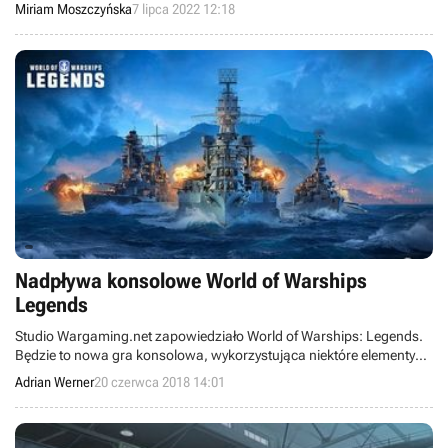
wyrządzenie milionowych strat.
Miriam Moszczyńska
7 lipca 2022 12:18
Nadpływa konsolowe World of Warships
Legends
Studio Wargaming.net zapowiedziało World of Warships: Legends.
Będzie to nowa gra konsolowa, wykorzystująca niektóre elementy
pecetowego World of Warships, ale dopasowana do specyfiki
Adrian Werner
20 czerwca 2018 14:01
nowych platform.