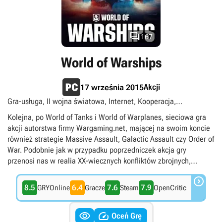
charakter, a sukcesy odnoszą nie osoby z najlepszym refleksem,
a te, które potrafią planować kilka posunięć naprzód oraz
przewidywać akcje wroga.

167
World of Warships
Akcji
17 września 2015
Gra-usługa, II wojna światowa, Internet, Kooperacja,
Multiplayer, Sieciowe, Statki, Zagraj za darmo
Kolejna, po World of Tanks i World of Warplanes, sieciowa gra
akcji autorstwa firmy Wargaming.net, mającej na swoim koncie
również strategie Massive Assault, Galactic Assault czy Order of
War. Podobnie jak w przypadku poprzedniczek akcja gry
przenosi nas w realia XX-wiecznych konfliktów zbrojnych,
pozwalając tym razem przejąć kontrolę nad własnym okrętem

wojennym. Autorzy wiernie odwzorowali imponującą liczbę
8.5
6.4
7.6
7.9
GRYOnline
Gracze
Steam
OpenCritic
rzeczywistych jednostek pływających, uwzględniając nie tylko
ich wygląd, lecz także siłę ognia i parametry techniczne


poszczególnych maszyn. Dla urozmaicenia zabawy
Oceń Grę