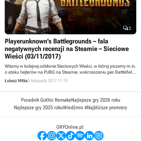

2
Playerunknown's Battlegrounds – fala
negatywnych recenzji na Steamie – Sieciowe
Wieści (03/11/2017)
Witamy w kolejnej odsłonie Sieciowych Wieści, w której piszemy m.in.
o ataku hejterów na PUBG na Steamie, wskrzeszeniu gier Battlefield
Heroes (Online) i BattleForge (jako Skylords Reborn), niedalekim
Łukasz Mitka
3 listopada 2017 11:15
debiucie World of Warships na Steamie, końcu wsparcia dla DC
Universe Online na PS3 oraz o DLC Curse of Osiris do Destiny 2.
Zapraszamy!
Poradnik Gothic Remake
Najlepsze gry 2026 roku
Najlepsze gry 2025 roku
Wiedźmin 4
Najbliższe premiery
GRYOnline.pl: