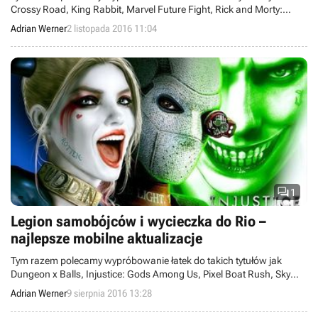
Crossy Road, King Rabbit, Marvel Future Fight, Rick and Morty:
Pocket Mortys czy Sky Force Reloaded.
Adrian Werner
2 listopada 2016 11:04

1
Legion samobójców i wycieczka do Rio –
najlepsze mobilne aktualizacje
Tym razem polecamy wypróbowanie łatek do takich tytułów jak
Dungeon x Balls, Injustice: Gods Among Us, Pixel Boat Rush, Sky
Force Reloaded oraz Subway Surfers.
Adrian Werner
9 sierpnia 2016 13:28