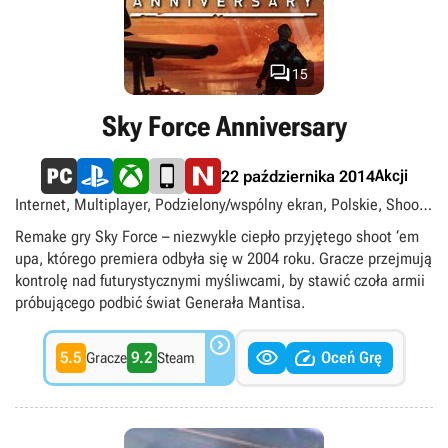
Reloaded oferuje szereg różnorodnych plansz i mnóstwo
kolorowych efektów specjalnych, które wzbogacają oprawę
graficzną gry.

15
Sky Force Anniversary
Akcji
22 października 2014
Internet, Multiplayer, Podzielony/wspólny ekran, Polskie, Shoot
'em up, Singleplayer, Strzelanki, Top-down
Remake gry Sky Force – niezwykle ciepło przyjętego shoot ‘em
upa, którego premiera odbyła się w 2004 roku. Gracze przejmują
kontrolę nad futurystycznymi myśliwcami, by stawić czoła armii
próbującego podbić świat Generała Mantisa.



5.5
9.2
Oceń Grę
Gracze
Steam