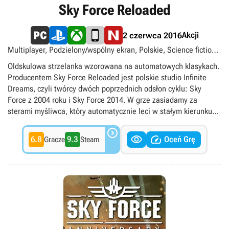
Sky Force Reloaded
Akcji
2 czerwca 2016
Multiplayer, Podzielony/wspólny ekran, Polskie, Science fiction,
Shoot 'em up, Singleplayer, Strzelanki
Oldskulowa strzelanka wzorowana na automatowych klasykach.
Producentem Sky Force Reloaded jest polskie studio Infinite
Dreams, czyli twórcy dwóch poprzednich odsłon cyklu: Sky
Force z 2004 roku i Sky Force 2014. W grze zasiadamy za
sterami myśliwca, który automatycznie leci w stałym kierunku
(w górę ekranu), a naszym zadaniem jest zestrzeliwanie

nadlatujących jednostek wroga i unikanie trafienia czy też


6.8
9.3
Oceń Grę
Gracze
Steam
wpadnięcia na przeszkody. Warto przy tym zbierać różne
bonusy, które zapewniają czasowe ułatwienia lub pozwalają
wyposażyć nasz wehikuł w lepsze uzbrojenie. Oprócz zwykłych
samolotów, na naszej drodze stają też potężniejsi bossowie, a
starcia z nimi wymagają od nas wykazania się zręcznością i
refleksem. Inną atrakcję stanowią opcjonalne misje ratowania
ludności cywilnej. Są one wyjątkowo ryzykowne, ale za to
otrzymujemy za ich wykonanie dodatkową nagrodę. Sky Force