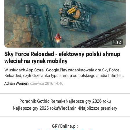

2
Sky Force Reloaded - efektowny polski shmup
wleciał na rynek mobilny
W usługach App Store i Google Play zadebiutowała gra Sky Force
Reloaded, czyli strzelanka typu shmup od polskiego studia Infinite
Dreams.
Adrian Werner
2 czerwca 2016 14:46
Poradnik Gothic Remake
Najlepsze gry 2026 roku
Najlepsze gry 2025 roku
Wiedźmin 4
Najbliższe premiery
GRYOnline.pl: