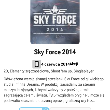
Sky Force 2014
Akcji
4 czerwca 2014
2D, Elementy zręcznościowe, Shoot 'em up, Singleplayer
Odświeżona wersja słynnej strzelanki Sky Force od gliwickiego
studia Infinite Dreams. W produkcji zasiadamy za sterami
maszyn latających, którymi walczymy z potężną armią,
zagrażającą całemu światu. Tytuł względem oryginału może się
pochwalić znacznie ulepszoną oprawą graficzną czy też
cotygodniowymi turniejami.