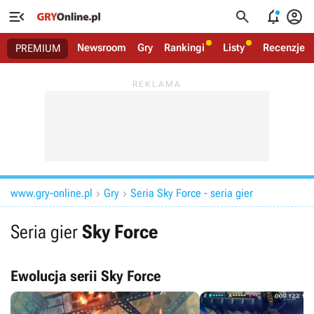




Newsroom
Gry
Rankingi
Listy
Recenzje
PREMIUM
www.gry-online.pl
Gry
Seria Sky Force - seria gier


Seria gier
Sky Force
Ewolucja serii Sky Force