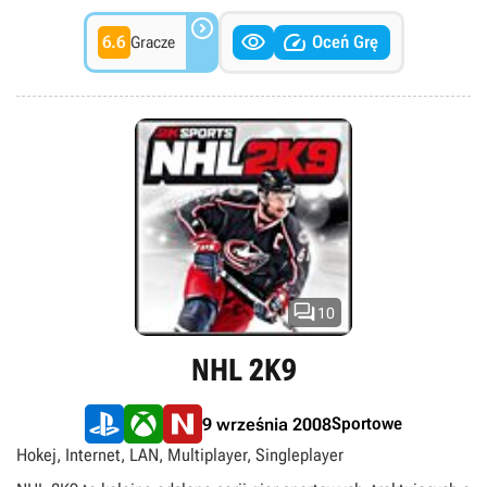
oraz znacząco ulepszono system sterowania.



6.6
Oceń Grę
Gracze

10
NHL 2K9
Sportowe
9 września 2008
Hokej, Internet, LAN, Multiplayer, Singleplayer