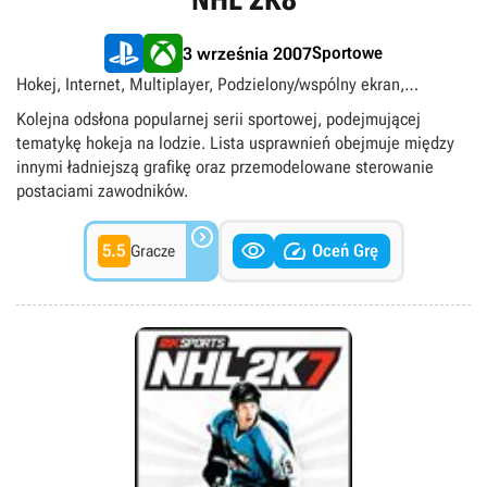
Sportowe
3 września 2007
Hokej, Internet, Multiplayer, Podzielony/wspólny ekran,
Singleplayer
Kolejna odsłona popularnej serii sportowej, podejmującej
tematykę hokeja na lodzie. Lista usprawnień obejmuje między
innymi ładniejszą grafikę oraz przemodelowane sterowanie
postaciami zawodników.



5.5
Oceń Grę
Gracze