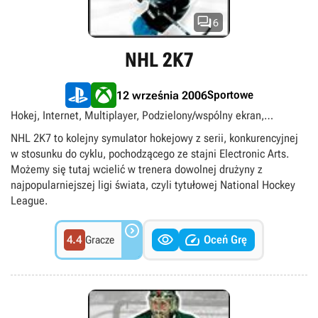

6
NHL 2K7
Sportowe
12 września 2006
Hokej, Internet, Multiplayer, Podzielony/wspólny ekran,
Singleplayer
NHL 2K7 to kolejny symulator hokejowy z serii, konkurencyjnej
w stosunku do cyklu, pochodzącego ze stajni Electronic Arts.
Możemy się tutaj wcielić w trenera dowolnej drużyny z
najpopularniejszej ligi świata, czyli tytułowej National Hockey
League.



4.4
Oceń Grę
Gracze