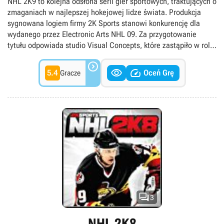
NHL 2K9 to kolejna odsłona serii gier sportowych, traktujących o
zmaganiach w najlepszej hokejowej lidze świata. Produkcja
sygnowana logiem firmy 2K Sports stanowi konkurencję dla
wydanego przez Electronic Arts NHL 09. Za przygotowanie
tytułu odpowiada studio Visual Concepts, które zastąpiło w roli
dewelopera dotychczasowych twórców cyklu, zespół Kush

Games.


5.4
Oceń Grę
Gracze

3
NHL 2K8