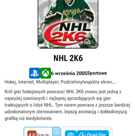

1
NHL 2K6
Sportowe
6 września 2005
Hokej, Internet, Multiplayer, Podzielony/wspólny ekran,
Singleplayer
Król gier hokejowych powraca! NHL 2K6 znowu jest jedną z
najwyżej ocenianych i najlepiej sprzedających się gier
traktujących o lidze NHL. Tym razem powraca z jeszcze bardziej
udoskonalonym sterowaniem, lepszą animacją i dokładniejszą
grafiką niż kiedykolwiek.



4.6
Oceń Grę
Gracze