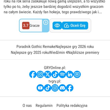
roku na rok seria zaskakuje nową gamą ulepszeń, a to wszystko
tylko po to, żeby jeszcze bardziej dogodzić wszystkim graczom
na całym świecie. Każdy fan hokeja, tego prawdziwego jak i
tego wirtualnego na konsole, po prostu nie może nie zagrać w

ESPN NHL 2K5.


3.7
Oceń Grę
Gracze
Poradnik Gothic Remake
Najlepsze gry 2026 roku
Najlepsze gry 2025 roku
Wiedźmin 4
Najbliższe premiery
GRYOnline.pl:
tvgry.pl:
O nas
Regulamin
Polityka redakcyjna