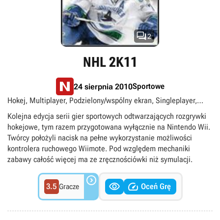

2
NHL 2K11
Sportowe
24 sierpnia 2010
Hokej, Multiplayer, Podzielony/wspólny ekran, Singleplayer,
Tytuły ekskluzywne Nintendo
Kolejna edycja serii gier sportowych odtwarzających rozgrywki
hokejowe, tym razem przygotowana wyłącznie na Nintendo Wii.
Twórcy położyli nacisk na pełne wykorzystanie możliwości
kontrolera ruchowego Wiimote. Pod względem mechaniki
zabawy całość więcej ma ze zręcznościówki niż symulacji.



3.5
Oceń Grę
Gracze