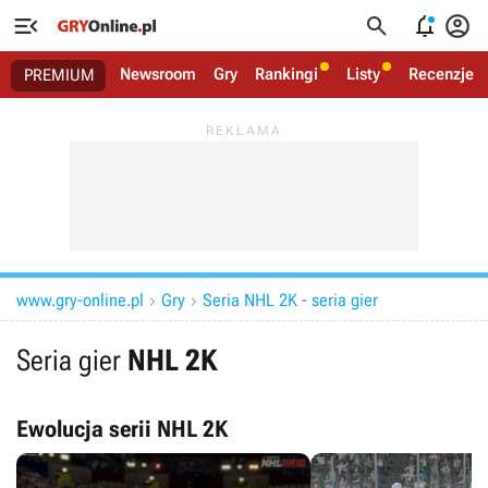




Newsroom
Gry
Rankingi
Listy
Recenzje
PREMIUM
www.gry-online.pl
Gry
Seria NHL 2K - seria gier


Seria gier
NHL 2K
Ewolucja serii NHL 2K